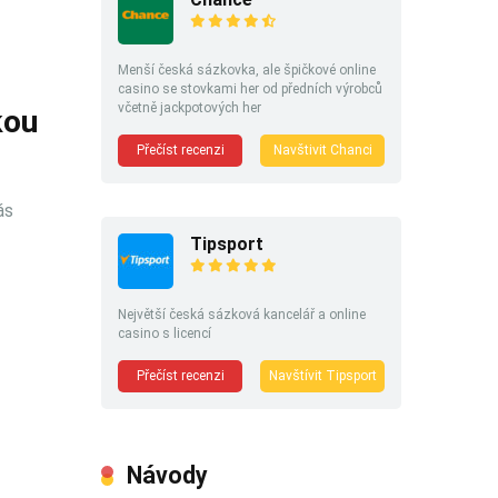
Menší česká sázkovka, ale špičkové online
casino se stovkami her od předních výrobců
včetně jackpotových her
kou
Přečíst recenzi
Navštivit Chanci
ás
Tipsport
Největší česká sázková kancelář a online
casino s licencí
Přečíst recenzi
Navštívit Tipsport
Návody