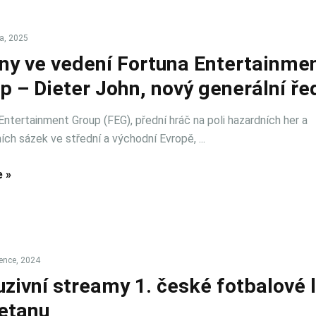
a, 2025
y ve vedení Fortuna Entertainme
p – Dieter John, nový generální řed
Entertainment Group (FEG), přední hráč na poli hazardních her a
ích sázek ve střední a východní Evropě, ...
e »
ence, 2024
uzivní streamy 1. české fotbalové l
etanu