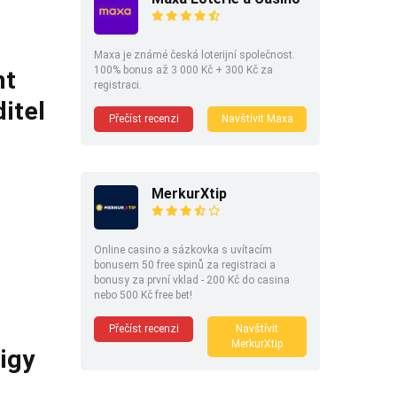
Maxa je známé česká loterijní společnost.
100% bonus až 3 000 Kč + 300 Kč za
nt
registraci.
itel
Přečíst recenzi
Navštívit Maxa
MerkurXtip
Online casino a sázkovka s uvítacím
bonusem 50 free spinů za registraci a
bonusy za první vklad - 200 Kč do casina
nebo 500 Kč free bet!
Přečíst recenzi
Navštívit
MerkurXtip
igy