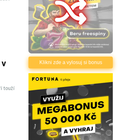
 v
Klikni zde a vylosuj si bonus
í touží