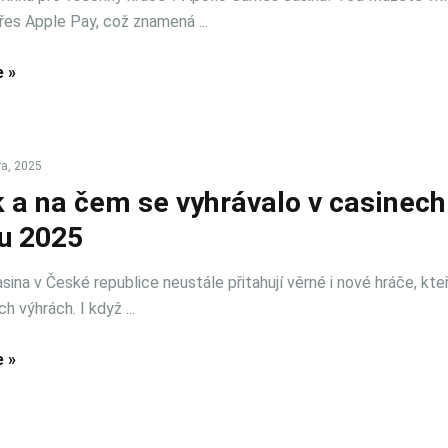
řes Apple Pay, což znamená ...
e »
a, 2025
k a na čem se vyhrávalo v casinech
u 2025
sina v České republice neustále přitahují věrné i nové hráče, kteř
h výhrách. I když ...
e »