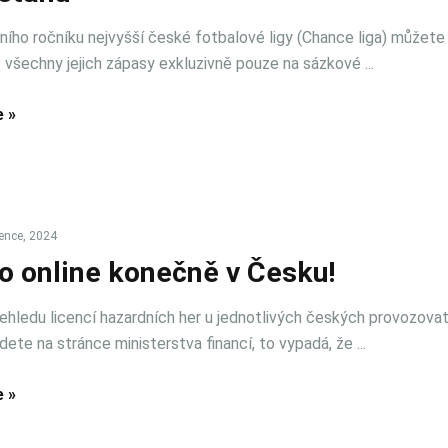
ního ročníku nejvyšší české fotbalové ligy (Chance liga) můžete
 všechny jejich zápasy exkluzivně pouze na sázkové ...
e »
ence, 2024
o online konečně v Česku!
ehledu licencí hazardních her u jednotlivých českých provozovat
dete na stránce ministerstva financí, to vypadá, že ...
e »