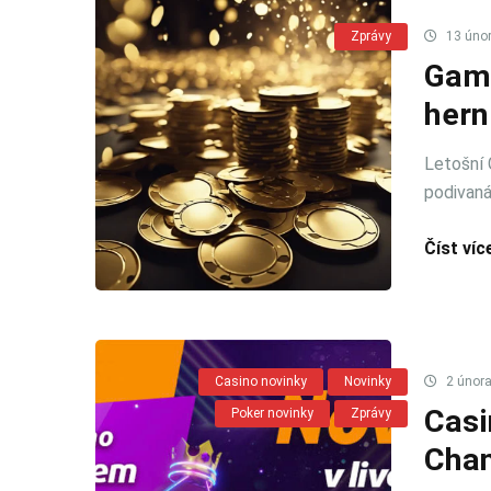
Zprávy
13 únor
Gami
hern
Letošní 
podivaná.
Číst víc
Casino novinky
Novinky
2 února
Casi
Poker novinky
Zprávy
Chan