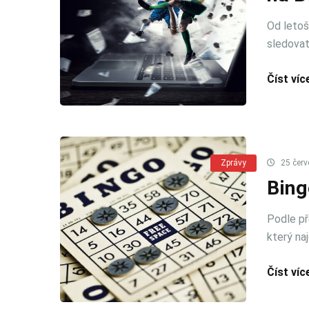
Od letoš
sledovat
Číst víc
Zprávy
25 červ
Bing
Podle př
který naj
Číst víc