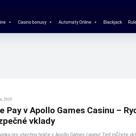
ine
Casino bonusy
Automaty Online
Blackjack
Rule
a, 2025
e Pay v Apollo Games Casinu – Ry
zpečné vklady
vinka pro všechny hráče v Apollo Games casinu! Teď můžete vk