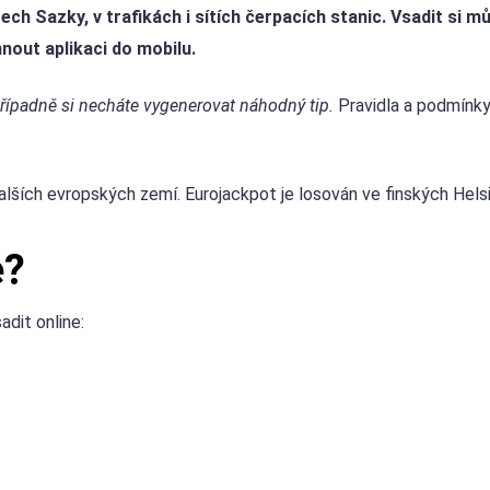
ch Sazky, v trafikách i sítích čerpacích stanic.
Vsadit si m
nout aplikaci do mobilu.
 případně si necháte vygenerovat náhodný tip.
Pravidla a podmínky
lších evropských zemí. Eurojackpot je losován ve finských Hels
e?
adit online: