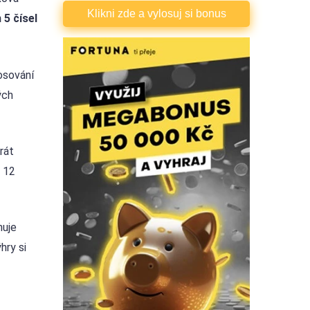
Klikni zde a vylosuj si bonus
 5 čísel
osování
ých
rát
e 12
huje
hry si