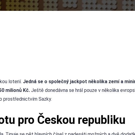
ou loterií.
Jedná se o společný jackpot několika zemí a mini
50 milionů Kč.
Ještě donedávna se hrál pouze v několika evrop
to prostřednictvím Sazky.
potu pro Českou republiku
a. Tipuje se pět hlavních čísel z padesáti možných a dvě dodat