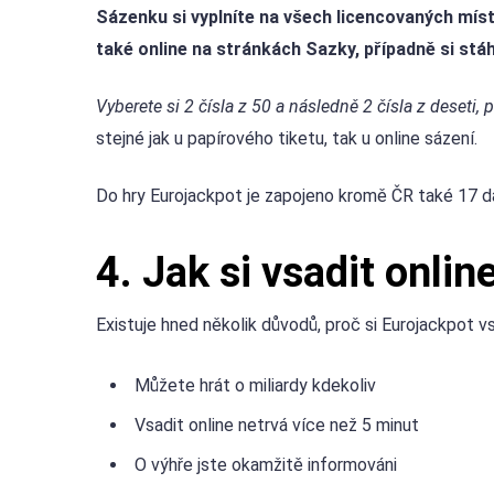
Sázenku si vyplníte na všech licencovaných míste
také online na stránkách Sazky, případně si stáh
Vyberete si 2 čísla z 50 a následně 2 čísla z deseti,
stejné jak u papírového tiketu, tak u online sázení.
Do hry Eurojackpot je zapojeno kromě ČR také 17 da
4. Jak si vsadit onlin
Existuje hned několik důvodů, proč si Eurojackpot vs
Můžete hrát o miliardy kdekoliv
Vsadit online netrvá více než 5 minut
O výhře jste okamžitě informováni