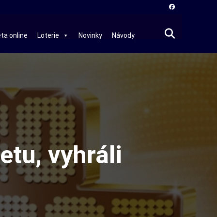
ta online
Loterie
Novinky
Návody
etu, vyhráli