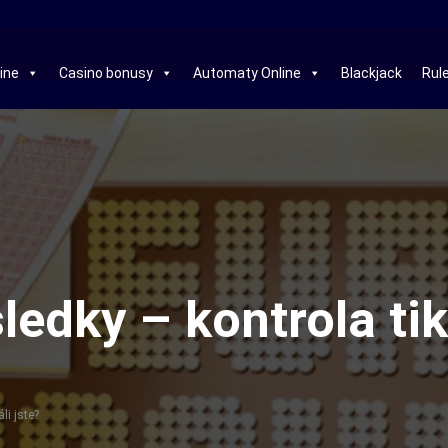
ine
Casino bonusy
Automaty Online
Blackjack
Rule
ledky – kontrola tik
li jste?