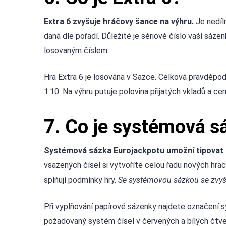
Extra 6 zvyšuje hráčovy šance na výhru.
Je nedíln
daná dle pořadí. Důležité je sériové číslo vaší sáze
losovaným číslem.
Hra Extra 6 je losována v Sazce. Celková pravděpod
1:10. Na výhru putuje polovina přijatých vkladů a cen
7. Co je systémová s
Systémová sázka Eurojackpotu umožní tipovat n
vsazených čísel si vytvoříte celou řadu nových hra
splňují podmínky hry.
Se systémovou sázkou se zvyšu
Při vyplňování papírové sázenky najdete označení
požadovaný systém čísel v červených a bílých čtve