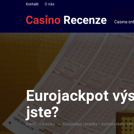
Kontakt
O nás
Casina onl
Eurojackpot výs
jste?
Domů
»
Novinky
»
Eurojackpot výsledky – kontrola tiketu, vyhrá