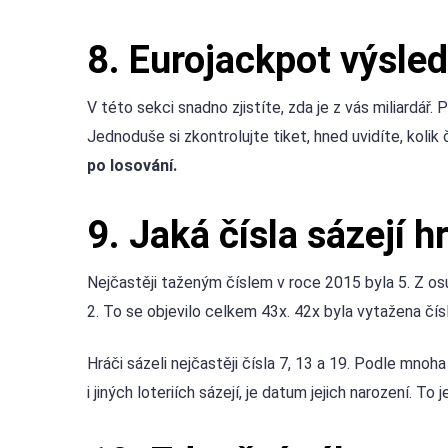
8. Eurojackpot výsle
V této sekci snadno zjistíte, zda je z vás miliardář.
Jednoduše si zkontrolujte tiket, hned uvidíte, kolik č
po losování.
9. Jaká čísla sázejí h
Nejčastěji taženým číslem v roce 2015 byla 5. Z os
2. To se objevilo celkem 43x. 42x byla vytažena čísl
Hráči sázeli nejčastěji čísla 7, 13 a 19. Podle mnoh
i jiných loteriích sázejí, je datum jejich narození. T