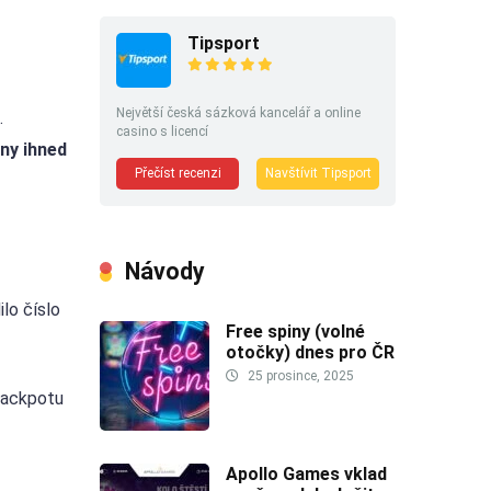
Tipsport
Největší česká sázková kancelář a online
.
casino s licencí
ny ihned
Přečíst recenzi
Navštívit Tipsport
Návody
lo číslo
Free spiny (volné
otočky) dnes pro ČR
25 prosince, 2025
ojackpotu
Apollo Games vklad