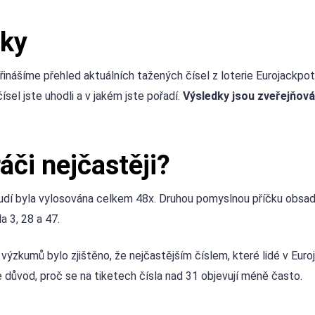
dky
 Přinášíme přehled aktuálních tažených čísel z loterie Eurojackpot
ísel jste uhodli a v jakém jste pořadí.
Výsledky jsou zveřejňová
ráči nejčastěji?
udí byla vylosována celkem 48x. Druhou pomyslnou příčku obsadi
a 3, 28 a 47.
a výzkumů bylo zjištěno, že nejčastějším číslem, které lidé v Eur
o je důvod, proč se na tiketech čísla nad 31 objevují méně často.