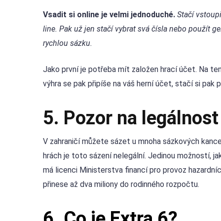
Vsadit si online je velmi jednoduché.
Stačí vstoupi
line. Pak už jen stačí vybrat svá čísla nebo použít
rychlou sázku.
Jako první je potřeba mít založen hrací účet. Na ten
výhra se pak připíše na váš herní účet, stačí si pak
5. Pozor na legálnost
V zahraničí můžete sázet u mnoha sázkových kancelá
hrách je toto sázení nelegální. Jedinou možností, ja
má licenci Ministerstva financí pro provoz hazardníc
přinese až dva miliony do rodinného rozpočtu.
6. Co je Extra 6?