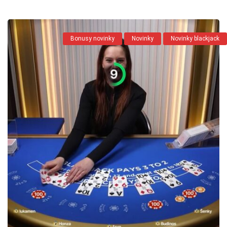
Bonusy novinky
Novinky
Novinky blackjack