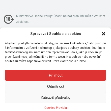
Ministerstvo Financí varuje: Účastí na hazardní hře může vzniknot
závislost!
Upozornění:
Tyto webové stránky, jak články tak kategorie, obsahují affiliate odkazy.
Spravovat Souhlas s cookies
Pokud se přes ně zaregistrujete nebo provedete nákup, můžeme získat provizi – a to
bez jakýchkoli dalších nákladů pro vás.
Abychom poskytli co nejlepší služby, používáme k ukládání a/nebo přístupu
k informacím o zařízení, technologie jako jsou soubory cookies. Souhlas s
těmito technologiemi nám umožní zpracovávat údaje, jako je chování při
procházení nebo jedinečná ID na tomto webu. Nesouhlas nebo odvolání
souhlasu může nepříznivě ovlivnit určité vlastnosti a funkce.
© Copyright 2024 Casino Recenze - www.casinorecenze.cz |
info@casinorecenze.cz www.casinorecenze.cz jsou určeny pouze pro
návštěvníky starších 18 let. Tyto stránky mají pouze informační charakter o
online společnostech, na kterých si můžete zahrát hry zdarma.
Příjmout
Ministerstvo financí varuje: Účastí na hazardních hře může vzniknout
závislost.
Odmítnout
Zodpovědné hraní
Jak hodnotíme kasina a hry?
Cookies pravidla
Obchodní podmínky
Zobrazit předvolby
Cookies Pravidla