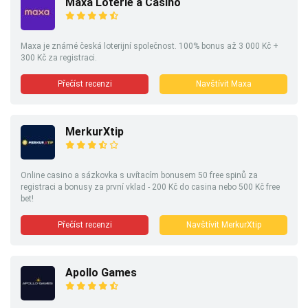
Maxa Loterie a Casino
Maxa je známé česká loterijní společnost. 100% bonus až 3 000 Kč +
300 Kč za registraci.
Přečíst recenzi
Navštívit Maxa
MerkurXtip
Online casino a sázkovka s uvítacím bonusem 50 free spinů za
registraci a bonusy za první vklad - 200 Kč do casina nebo 500 Kč free
bet!
Přečíst recenzi
Navštívit MerkurXtip
Apollo Games