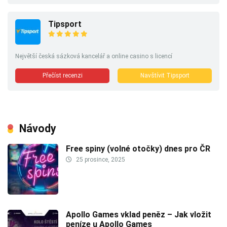
Tipsport
Největší česká sázková kancelář a online casino s licencí
Přečíst recenzi
Navštívit Tipsport
Návody
Free spiny (volné otočky) dnes pro ČR
25 prosince, 2025
Apollo Games vklad peněz – Jak vložit
peníze u Apollo Games