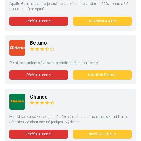
Apollo Games casino je známé české online casino. 100% bonus až 5
000 a 100 free spinů.
Přečíst recenzi
Navštívit Apollo
Betano
První zahraniční sázkovka a casino s českou licencí
Přečíst recenzi
Navštívit Betano
Chance
Menší česká sázkovka, ale špičkové online casino se stovkami her od
předních výrobců včetně jackpotových her
Přečíst recenzi
Navštivit Chanci