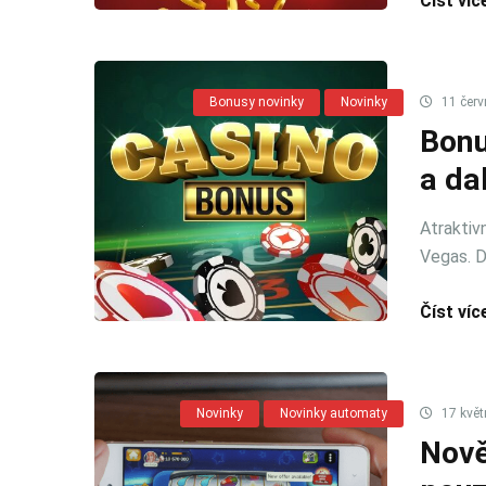
Číst víc
Bonusy novinky
Novinky
11 červ
Bonu
a da
Atraktiv
Vegas. Dí
Číst víc
Novinky
Novinky automaty
17 květ
Nově