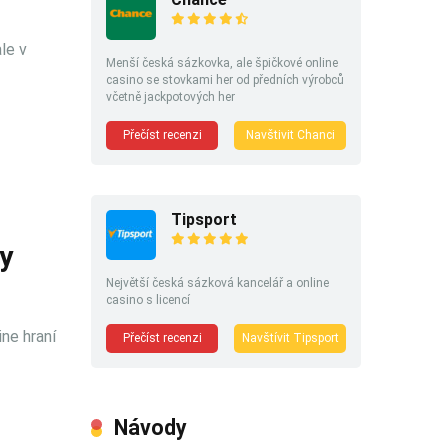
le v
Menší česká sázkovka, ale špičkové online
casino se stovkami her od předních výrobců
včetně jackpotových her
Přečíst recenzi
Navštivit Chanci
Tipsport
y
Největší česká sázková kancelář a online
casino s licencí
ne hraní
Přečíst recenzi
Navštívit Tipsport
Návody