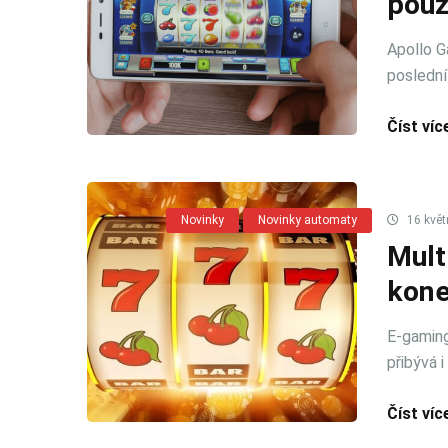
pouz
Apollo G
poslední 
Číst víc
Novinky
Novinky automaty
16 květ
Mult
kone
E-gaming
přibývá i
Číst víc