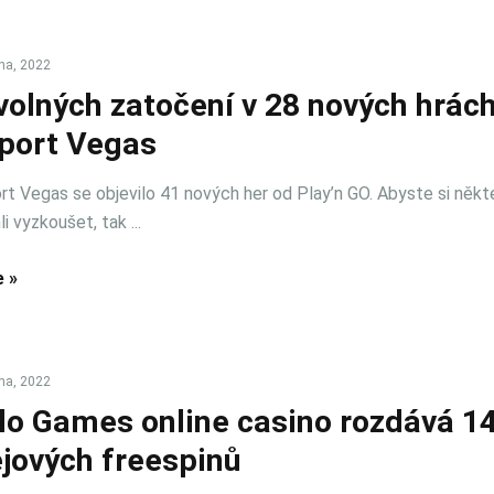
na, 2022
volných zatočení v 28 nových hrách
port Vegas
rt Vegas se objevilo 41 nových her od Play’n GO. Abyste si někt
i vyzkoušet, tak ...
e »
na, 2022
lo Games online casino rozdává 1
jových freespinů