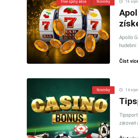
Free spiny akce
Novinky
16 srpn
Apol
získ
Apollo G
hudební f
Číst víc
Novinky
14 srpn
Tips
Tipsport
zároveň 