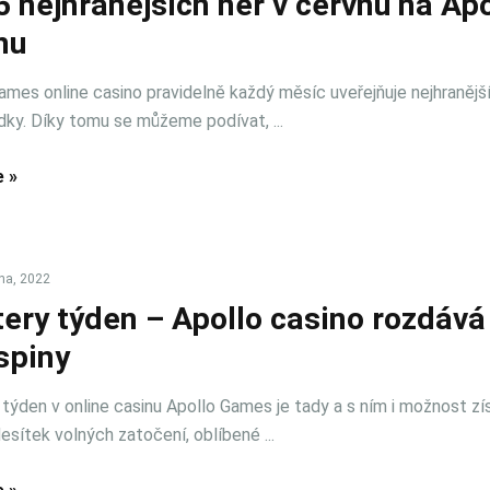
 nejhranějších her v červnu na Apo
nu
ames online casino pravidelně každý měsíc uveřejňuje nejhranější
dky. Díky tomu se můžeme podívat, ...
e »
na, 2022
ery týden – Apollo casino rozdává
spiny
týden v online casinu Apollo Games je tady a s ním i možnost zí
desítek volných zatočení, oblíbené ...