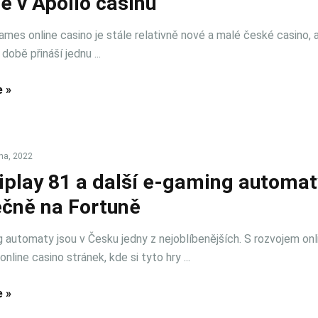
e v Apollo casinu
ames online casino je stále relativně nové a malé české casino, a
době přináší jednu ...
e »
na, 2022
iplay 81 a další e-gaming automat
čně na Fortuně
 automaty jsou v Česku jedny z nejoblíbenějších. S rozvojem onli
 online casino stránek, kde si tyto hry ...
e »