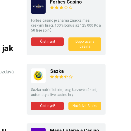
Forbes Casino
Forbes casino je známá značka mezi
českými hráči. 100% bonus až 125 000 Kč a
50 free spinů.
Číst nyní!
Doporučená
 jak
casina
Sazka
rozdává
Sazka nabízí loterie, losy, kurzové sázení,
automaty a live casino hry.
Číst nyní!
Navštívit Sazku
Maxa Loterie a Casino