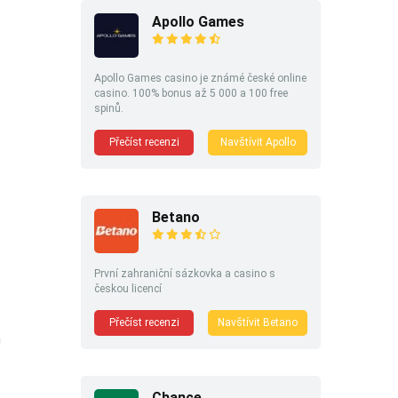
Apollo Games
Apollo Games casino je známé české online
casino. 100% bonus až 5 000 a 100 free
spinů.
Přečíst recenzi
Navštívit Apollo
Betano
První zahraniční sázkovka a casino s
českou licencí
Přečíst recenzi
Navštívit Betano
h
Chance