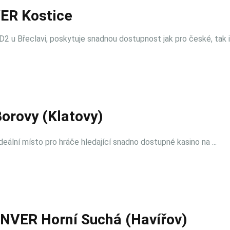
ER Kostice
2 u Břeclavi, poskytuje snadnou dostupnost jak pro české, tak i p
rovy (Klatovy)
ální místo pro hráče hledající snadno dostupné kasino na ...
VER Horní Suchá (Havířov)