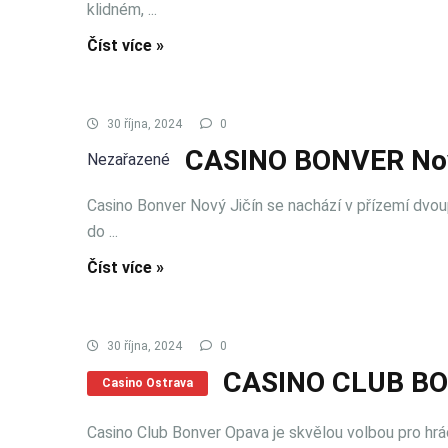
klidném, ...
Číst více »
30 října, 2024
0
CASINO BONVER Nov
Nezařazené
Casino Bonver Nový Jičín se nachází v přízemí dvou
do ...
Číst více »
30 října, 2024
0
CASINO CLUB B
Casino Ostrava
Casino Club Bonver Opava je skvělou volbou pro hráče, 