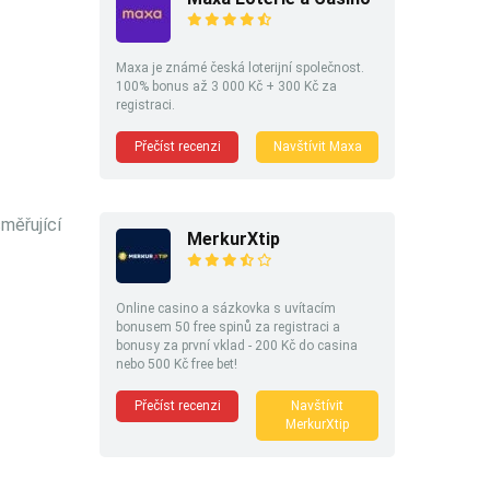
Maxa je známé česká loterijní společnost.
100% bonus až 3 000 Kč + 300 Kč za
registraci.
Přečíst recenzi
Navštívit Maxa
měřující
MerkurXtip
Online casino a sázkovka s uvítacím
bonusem 50 free spinů za registraci a
bonusy za první vklad - 200 Kč do casina
nebo 500 Kč free bet!
Přečíst recenzi
Navštívit
MerkurXtip