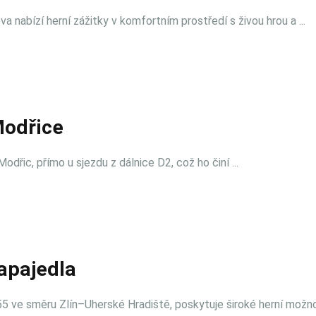
abízí herní zážitky v komfortním prostředí s živou hrou a ...
odřice
dřic, přímo u sjezdu z dálnice D2, což ho činí ...
pajedla
 55 ve směru Zlín–Uherské Hradiště, poskytuje široké herní možno