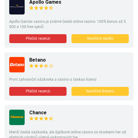
Apollo Games
Apollo Games casino je známé české online casino. 100% bonus až 5
000 a 100 free spinů.
Přečíst recenzi
Navštívit Apollo
Betano
První zahraniční sázkovka a casino s českou licencí
Přečíst recenzi
Navštívit Betano
Chance
Menší česká sázkovka, ale špičkové online casino se stovkami her od
předních výrobců včetně jackpotových her