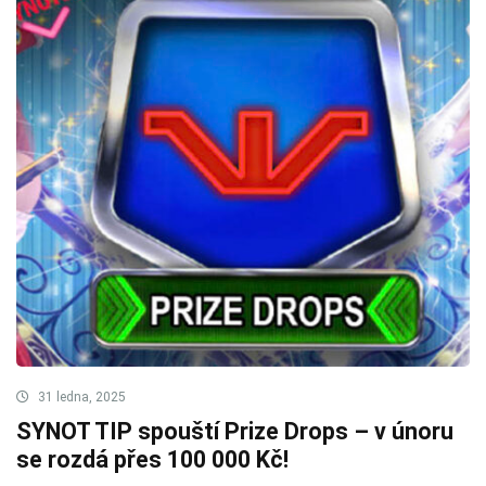
31 ledna, 2025
SYNOT TIP spouští Prize Drops – v únoru
se rozdá přes 100 000 Kč!