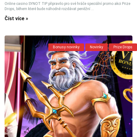
Online casino SYNOT TIP připravilo pro své hráče speciální promo akci Prize
Drops, během které bude náhodně rozdávat peněžní ...
Číst více »
Bonusy novinky
Novinky
Prize Drops