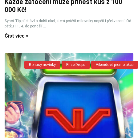
Každé zatočení může přinést kus z 100
000 Kč!
Synot Tip přichází s další akcí, která potěší milovníky napětí i překvapení. Od
pátku 11. 4. do pondělí ...
Číst více »
Bonusy novinky
Prize Drops
Víkendové promo akce