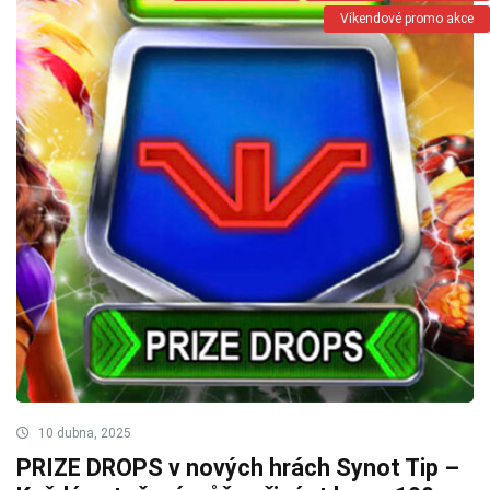
Víkendové promo akce
10 dubna, 2025
PRIZE DROPS v nových hrách Synot Tip –