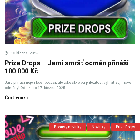
13 března, 2025
Prize Drops – Jarní smršť odměn přináší
100 000 Kč
Jaro přináší nejen lepší počasí, ale také skvělou příležitost vyhrát zajímavé
odměny! Od 14. do 17. března 2025 ...
Číst více »
Bonusy novinky
Novinky
Prize Drops