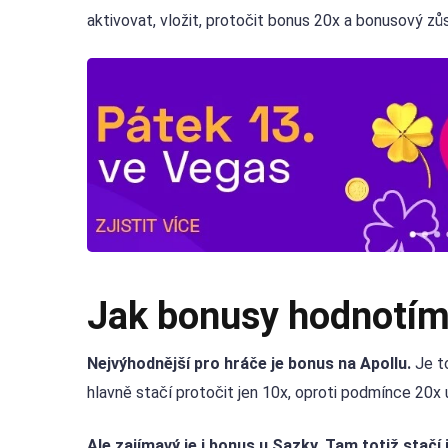
aktivovat, vložit, protočit bonus 20x a bonusový zů
Jak bonusy hodnotí
Nejvýhodnější pro hráče je bonus na Apollu.
Je t
hlavně stačí protočit jen 10x, oproti podmínce 20x 
Ale zajímavý je i bonus u Sazky. Tam totiž stačí 