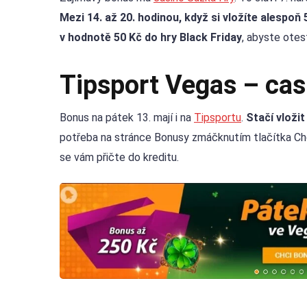
Mezi 14. až 20. hodinou, když si vložíte alesp
v hodnotě 50 Kč do hry Black Friday
, abyste otest
Tipsport Vegas – cas
Bonus na pátek 13. mají i na
Tipsportu
.
Stačí vložit
potřeba na stránce Bonusy zmáčknutím tlačítka Ch
se vám přičte do kreditu.