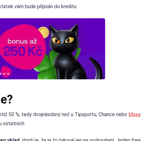
statek vám bude připsán do kreditu.
me?
otiž 50 %, tedy dvojnásobný než u Tipsportu, Chance nebo
Maxa
u ostatních.
jen vklad.
Horší je, že je to takové jen na vyzkoušení. Jeden free 