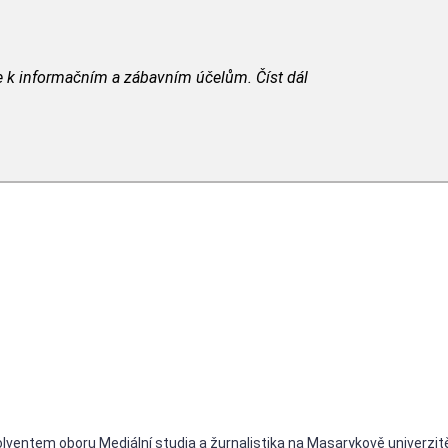
e k informačním a zábavním účelům.
Číst dál
lventem oboru Mediální studia a žurnalistika na Masarykově univerzit