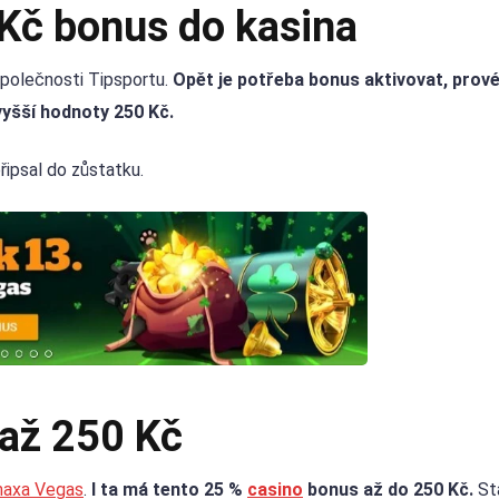
Kč bonus do kasina
společnosti Tipsportu.
Opět je potřeba bonus aktivovat, prové
vyšší hodnoty 250 Kč.
řipsal do zůstatku.
až 250 Kč
maxa Vegas
.
I ta má tento 25 %
casino
bonus až do 250 Kč.
Sta