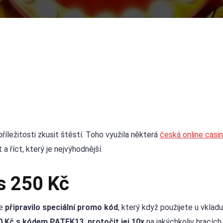
říležitosti zkusit štěstí. Toho využila některá
česká online casi
 a říct, který je nejvýhodnější.
s 250 Kč
če
připravilo speciální promo kód
, který když použijete u vkladu
00 Kč s kódem PATEK13, protočit jej 10x
na jakýchkoliv hracích