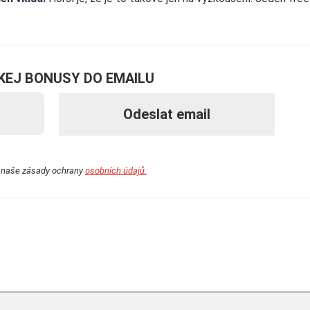
SKEJ BONUSY DO EMAILU
i naše zásady ochrany
osobních údajů.