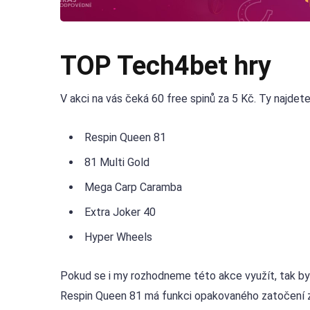
TOP Tech4bet hry
V akci na vás čeká 60 free spinů za 5 Kč. Ty najdete
Respin Queen 81
81 Multi Gold
Mega Carp Caramba
Extra Joker 40
Hyper Wheels
Pokud se i my rozhodneme této akce využít, tak 
Respin Queen 81 má funkci opakovaného zatočení zda