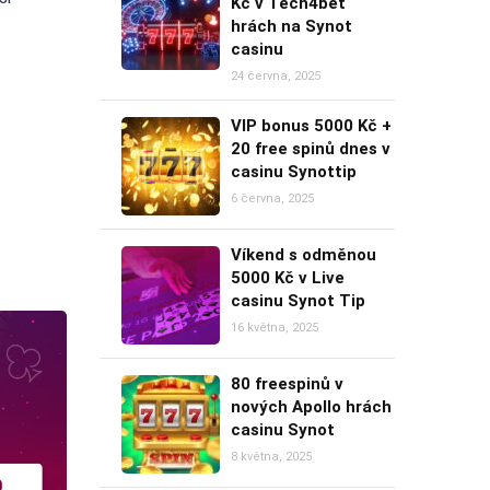
Kč v Tech4bet
hrách na Synot
casinu
24 června, 2025
VIP bonus 5000 Kč +
20 free spinů dnes v
casinu Synottip
6 června, 2025
Víkend s odměnou
5000 Kč v Live
casinu Synot Tip
16 května, 2025
80 freespinů v
nových Apollo hrách
casinu Synot
8 května, 2025