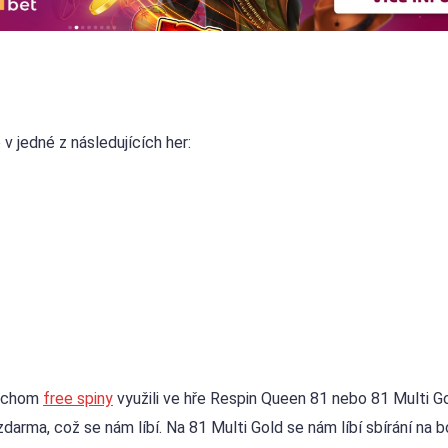
 v jedné z následujících her:
bychom
free spiny
využili ve hře Respin Queen 81 nebo 81 Multi Go
rma, což se nám líbí. Na 81 Multi Gold se nám líbí sbírání na bo