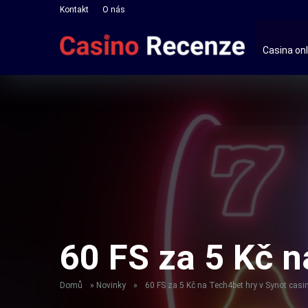
Kontakt
O nás
Casina onl
60 FS za 5 Kč n
Domů
»
Novinky
»
60 FS za 5 Kč na Tech4bet hry v Synot casi