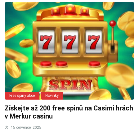
Free spiny akce
Novinky
Získejte až 200 free spinů na Casimi hrách
v Merkur casinu
15 července, 2025