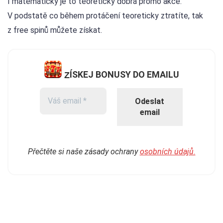
I matematicky je to teoreticky dobrá promo akce.
V podstatě co během protáčení teoreticky ztratíte, tak
z free spinů můžete získat.
ÍSKEJ BONUSY DO EMAILU
Z
Přečtěte si naše zásady ochrany
osobních údajů.