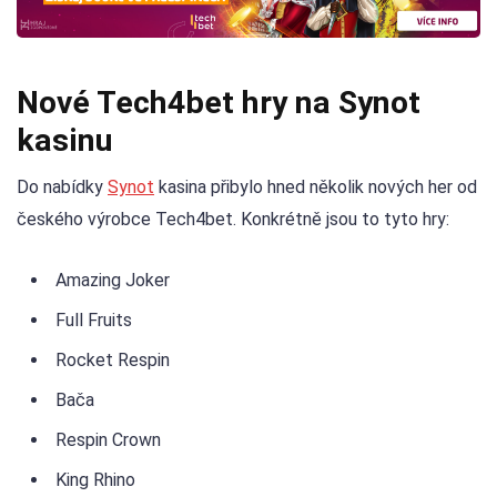
Nové Tech4bet hry na Synot
kasinu
Do nabídky
Synot
kasina přibylo hned několik nových her od
českého výrobce Tech4bet. Konkrétně jsou to tyto hry:
Amazing Joker
Full Fruits
Rocket Respin
Bača
Respin Crown
King Rhino