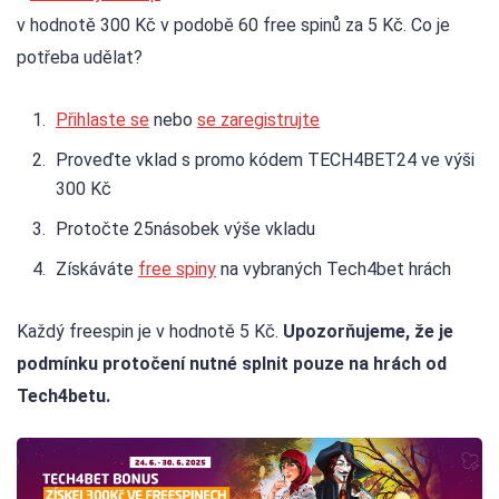
v hodnotě 300 Kč v podobě 60 free spinů za 5 Kč. Co je
potřeba udělat?
Přihlaste se
nebo
se zaregistrujte
Proveďte vklad s promo kódem TECH4BET24 ve výši
300 Kč
Protočte 25násobek výše vkladu
Získáváte
free spiny
na vybraných Tech4bet hrách
Každý freespin je v hodnotě 5 Kč.
Upozorňujeme, že je
podmínku protočení nutné splnit pouze na hrách od
Tech4betu.