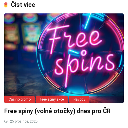
Číst více
Casino promo
Free spiny akce
Návody
Free spiny (volné otočky) dnes pro ČR
25 prosince, 2025