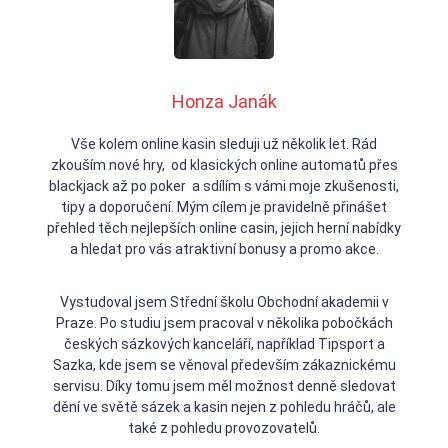
Honza Janák
Vše kolem online kasin sleduji už několik let. Rád
zkouším nové hry, od klasických online automatů přes
blackjack až po poker a sdílím s vámi moje zkušenosti,
tipy a doporučení. Mým cílem je pravidelně přinášet
přehled těch nejlepších online casin, jejich herní nabídky
a hledat pro vás atraktivní bonusy a promo akce.
Vystudoval jsem Střední školu Obchodní akademii v
Praze. Po studiu jsem pracoval v několika pobočkách
českých sázkových kanceláří, například Tipsport a
Sazka, kde jsem se věnoval především zákaznickému
servisu. Díky tomu jsem měl možnost denně sledovat
dění ve světě sázek a kasin nejen z pohledu hráčů, ale
také z pohledu provozovatelů.