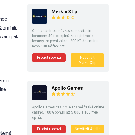
MerkurXtip
mocí
 zmínili,
Online casino a sázkovka s uvítacím
ování pak
bonusem 50 free spinů za registraci a
bonusy za první vklad - 200 Kč do casina
nebo 500 Kč free bet!
Přečíst recenzi
Navštívit
MerkurXtip
rší i
Apollo Games
lné
Apollo Games casino je známé české online
casino. 100% bonus až 5 000 a 100 free
spinů.
Přečíst recenzi
Navštívit Apollo
. Nemá