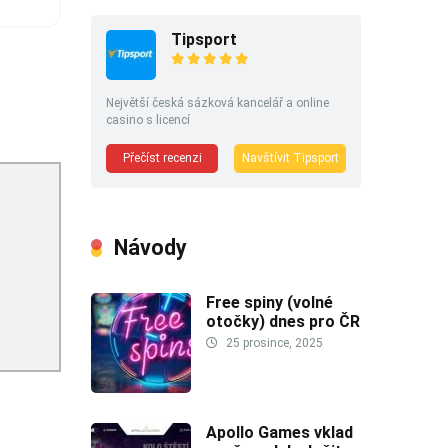
Tipsport
Největší česká sázková kancelář a online
casino s licencí
Přečíst recenzi
Navštívit Tipsport
Návody
Free spiny (volné
otočky) dnes pro ČR
25 prosince, 2025
Apollo Games vklad