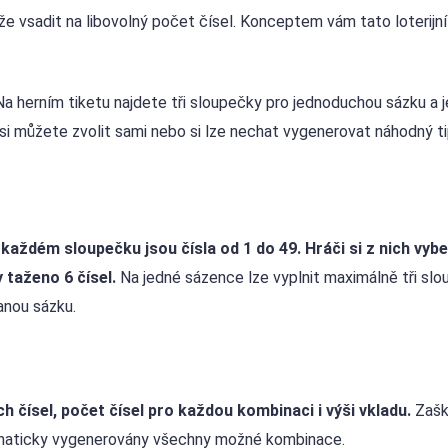
e vsadit na libovolný počet čísel. Konceptem vám tato loterijní
 herním tiketu najdete tři sloupečky pro jednoduchou sázku a 
i můžete zvolit sami nebo si lze nechat vygenerovat náhodný ti
 každém sloupečku jsou čísla od 1 do 49. Hráči si z nich vybe
 taženo 6 čísel.
Na jedné sázence lze vyplnit maximálně tři slo
anou sázku.
 čísel, počet čísel pro každou kombinaci i výši vkladu.
Zašk
omaticky vygenerovány všechny možné kombinace.