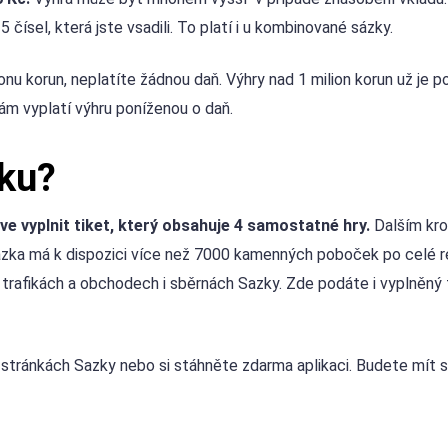
ísel, která jste vsadili. To platí i u kombinované sázky.
ionu korun, neplatíte žádnou daň. Výhry nad 1 milion korun už je 
ám vyplatí výhru poníženou o daň.
čku?
ve vyplnit tiket, který obsahuje 4 samostatné hry.
Dalším kr
Sazka má k dispozici více než 7000 kamenných poboček po celé r
 trafikách a obchodech i sběrnách Sazky. Zde podáte i vyplněný 
 stránkách Sazky nebo si stáhněte zdarma aplikaci. Budete mít 