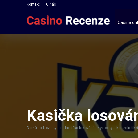
Kontakt
O nás
Casina onl
Kasička losován
Domů
»
Novinky
»
Kasička losování – výsledky a kontrola tike