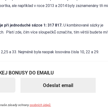
ortka, ale například v roce 2013 a 2014 byly zaznamenány tři mi
e při jednoduché sázce 1: 317 817.
U kombinované sázky je
h. Platí zde, čím více sloupečků označíte, tím větší budete mí
.
č. 2,25 a 33. Nejméně byla naopak losována čísla 10, 22 a 29.
SKEJ BONUSY DO EMAILU
i naše zásady ochrany
osobních údajů.