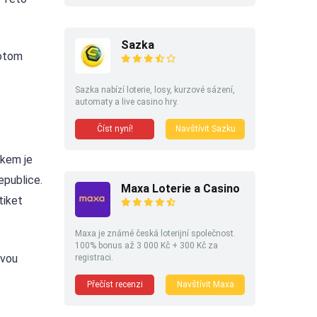
Sazka
potom
Sazka nabízí loterie, losy, kurzové sázení,
automaty a live casino hry.
Číst nyní!
Navštívit Sazku
okem je
epublice.
Maxa Loterie a Casino
tiket
Maxa je známé česká loterijní společnost.
100% bonus až 3 000 Kč + 300 Kč za
svou
registraci.
Přečíst recenzi
Navštívit Maxa