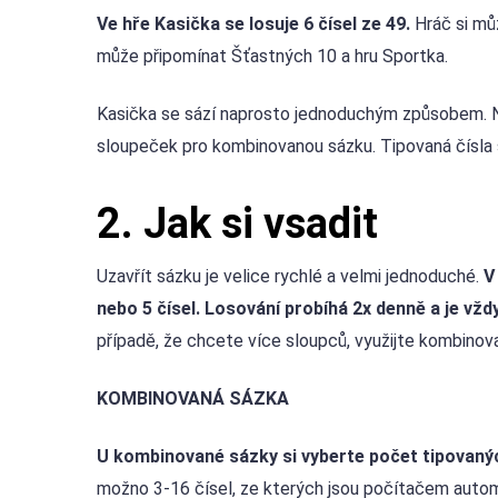
Ve hře Kasička se losuje 6 čísel ze 49.
Hráč si můž
může připomínat Šťastných 10 a hru Sportka.
Kasička se sází naprosto jednoduchým způsobem. Na
sloupeček pro kombinovanou sázku. Tipovaná čísla s
2. Jak si vsadit
Uzavřít sázku je velice rychlé a velmi jednoduché.
V
nebo 5 čísel. Losování probíhá 2x denně a je vždy
případě, že chcete více sloupců, využijte kombinov
KOMBINOVANÁ SÁZKA
U kombinované sázky si vyberte počet tipovaných
možno 3-16 čísel, ze kterých jsou počítačem aut