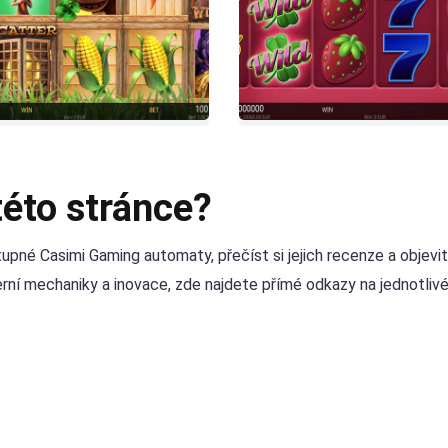
této stránce?
né Casimi Gaming automaty, přečíst si jejich recenze a objevit 
herní mechaniky a inovace, zde najdete přímé odkazy na jednotlivé