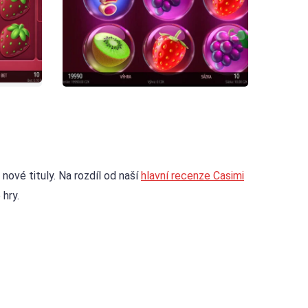
nové tituly. Na rozdíl od naší
hlavní recenze Casimi
 hry.