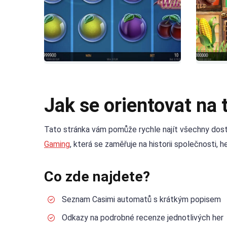
Jak se orientovat na 
Tato stránka vám pomůže rychle najít všechny dostup
Gaming
, která se zaměřuje na historii společnosti, 
Co zde najdete?
Seznam Casimi automatů s krátkým popisem
Odkazy na podrobné recenze jednotlivých her