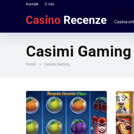
Kontakt
O nás
Casina onl
Casimi Gaming
Domů
»
Casimi Gaming