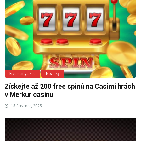
Free spiny akce
Novinky
Získejte až 200 free spinů na Casimi hrách
v Merkur casinu
15 července, 2025