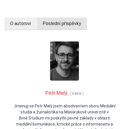
O autorovi
Poslední příspěvky
Petr Malý
(
Editor
)
Jmenuji se Petr Malý jsem absolventem oboru Mediální
studia a žurnalistika na Masarykově univerzitě v
Brně.Studium mi poskytlo pevné základy v oblasti
mediální komunikace, kritické práce s informacemi a