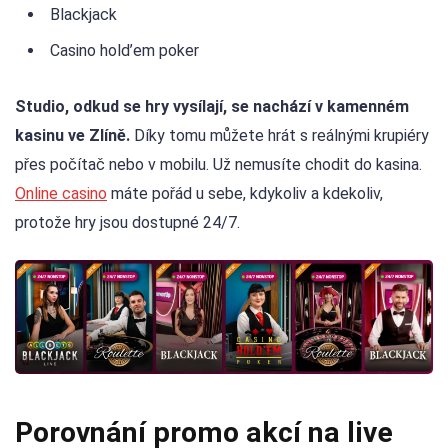
Blackjack
Casino hold’em poker
Studio, odkud se hry vysílají, se nachází v kamenném
kasinu ve Zlíně.
Díky tomu můžete hrát s reálnými krupiéry
přes počítač nebo v mobilu. Už nemusíte chodit do kasina.
Online casino
máte pořád u sebe, kdykoliv a kdekoliv,
protože hry jsou dostupné 24/7.
Porovnání promo akcí na live