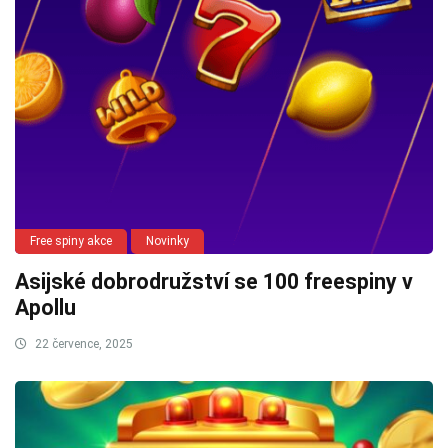
Free spiny akce
Novinky
Asijské dobrodružství se 100 freespiny v
Apollu
22 července, 2025