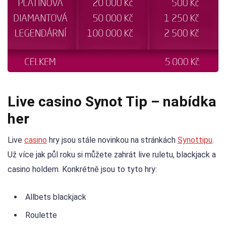
Live casino Synot Tip – nabídka
her
Live
casino
hry jsou stále novinkou na stránkách
Synottipu
.
Už více jak půl roku si můžete zahrát live ruletu, blackjack a
casino holdem. Konkrétně jsou to tyto hry:
Allbets blackjack
Roulette