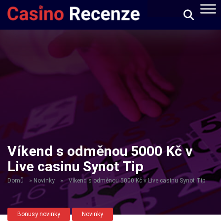
Víkend s odměnou 5000 Kč v
Live casinu Synot Tip
Domů
»
Novinky
»
Víkend s odměnou 5000 Kč v Live casinu Synot Tip
Bonusy novinky
Novinky