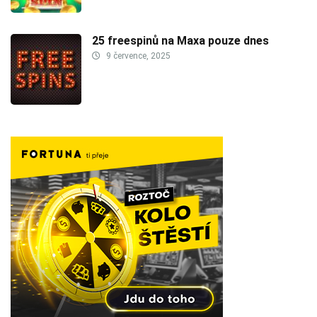
25 freespinů na Maxa pouze dnes
9 července, 2025