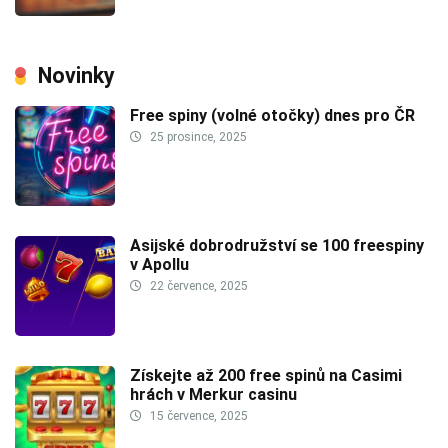
Novinky
Free spiny (volné otočky) dnes pro ČR
25 prosince, 2025
Asijské dobrodružství se 100 freespiny
v Apollu
22 července, 2025
Získejte až 200 free spinů na Casimi
hrách v Merkur casinu
15 července, 2025