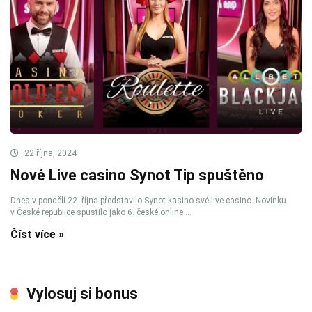
22 října, 2024
Nové Live casino Synot Tip spuštěno
Dnes v pondělí 22. října představilo Synot kasino své live casino. Novinku
v České republice spustilo jako 6. české online ...
Číst více »
Vylosuj si bonus