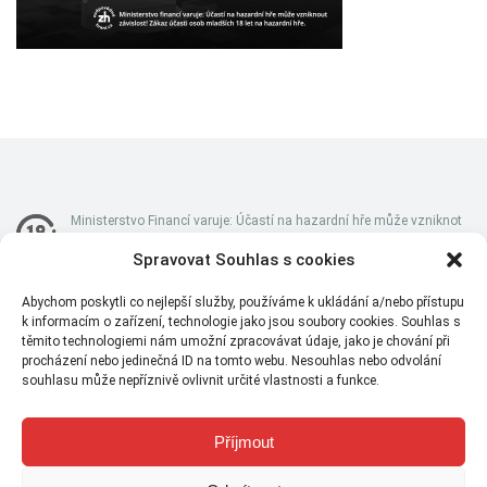
Ministerstvo Financí varuje: Účastí na hazardní hře může vzniknot
závislost!
Spravovat Souhlas s cookies
Upozornění:
Tyto webové stránky, jak články tak kategorie, obsahují affiliate odkazy.
Abychom poskytli co nejlepší služby, používáme k ukládání a/nebo přístupu
Pokud se přes ně zaregistrujete nebo provedete nákup, můžeme získat provizi – a to
k informacím o zařízení, technologie jako jsou soubory cookies. Souhlas s
bez jakýchkoli dalších nákladů pro vás.
těmito technologiemi nám umožní zpracovávat údaje, jako je chování při
procházení nebo jedinečná ID na tomto webu. Nesouhlas nebo odvolání
souhlasu může nepříznivě ovlivnit určité vlastnosti a funkce.
© Copyright 2024 Casino Recenze - www.casinorecenze.cz |
Příjmout
info@casinorecenze.cz www.casinorecenze.cz jsou určeny pouze pro
návštěvníky starších 18 let. Tyto stránky mají pouze informační charakter o
online společnostech, na kterých si můžete zahrát hry zdarma.