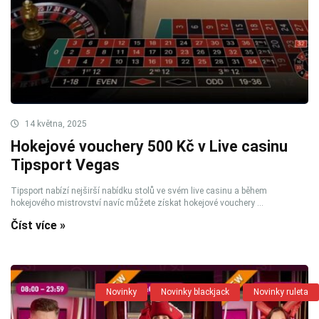
14 května, 2025
Hokejové vouchery 500 Kč v Live casinu
Tipsport Vegas
Tipsport nabízí nejširší nabídku stolů ve svém live casinu a během
hokejového mistrovství navíc můžete získat hokejové vouchery ...
Číst více »
Novinky
Novinky blackjack
Novinky ruleta