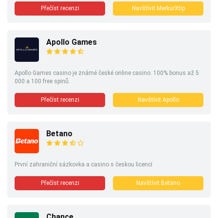
Přečíst recenzi
Navštívit MerkurXtip
Apollo Games
Apollo Games casino je známé české online casino. 100% bonus až 5
000 a 100 free spinů.
Přečíst recenzi
Navštívit Apollo
Betano
První zahraniční sázkovka a casino s českou licencí
Přečíst recenzi
Navštívit Betano
Chance