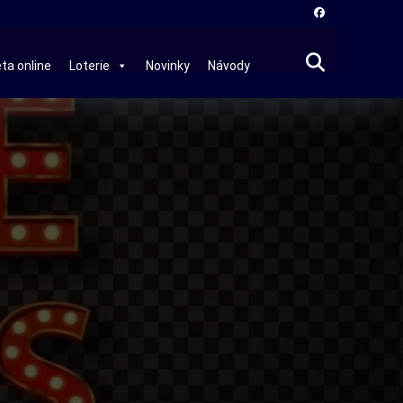
ta online
Loterie
Novinky
Návody