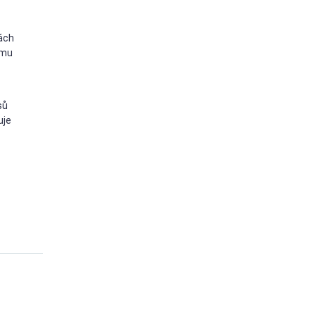
kách
omu
sů
uje