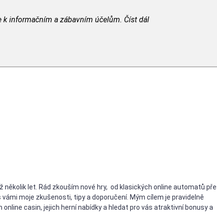
e k informačním a zábavním účelům.
Číst dál
už několik let. Rád zkouším nové hry, od klasických online automatů př
s vámi moje zkušenosti, tipy a doporučení. Mým cílem je pravidelně
 online casin, jejich herní nabídky a hledat pro vás atraktivní bonusy a