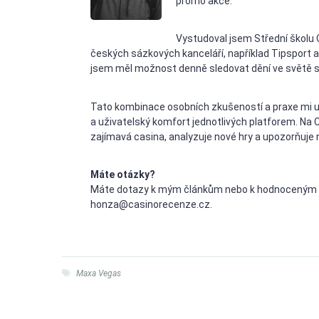
promo akce.
Vystudoval jsem Střední školu 
českých sázkových kanceláří, například Tipsport 
jsem měl možnost denně sledovat dění ve světě sá
Tato kombinace osobních zkušeností a praxe mi um
a uživatelský komfort jednotlivých platforem. Na 
zajímavá casina, analyzuje nové hry a upozorňuje na
Máte otázky?
Máte dotazy k mým článkům nebo k hodnoceným c
honza@casinorecenze.cz.
Maxa Vegas