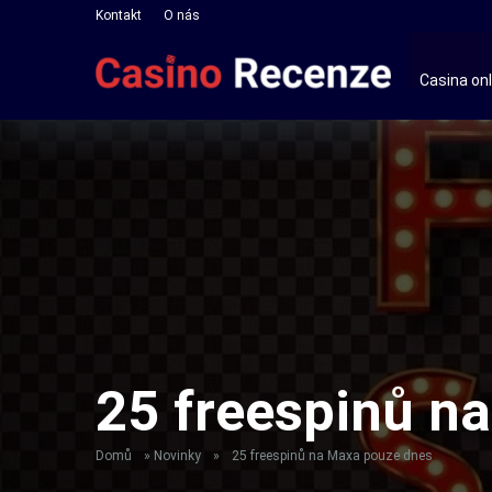
Kontakt
O nás
Casina onl
25 freespinů n
Domů
»
Novinky
»
25 freespinů na Maxa pouze dnes