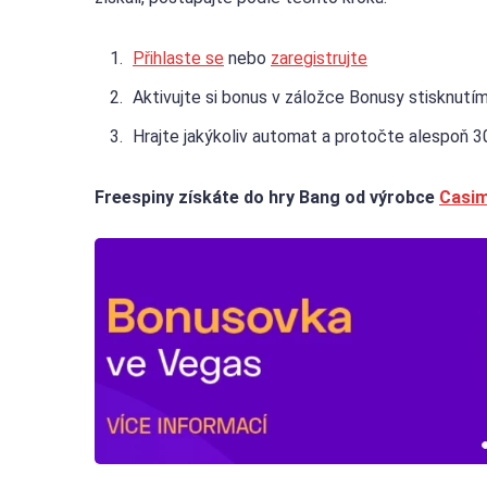
Přihlaste se
nebo
zaregistrujte
Aktivujte si bonus v záložce Bonusy stisknutím
Hrajte jakýkoliv automat a protočte alespoň 
Freespiny získáte do hry Bang od výrobce
Casim