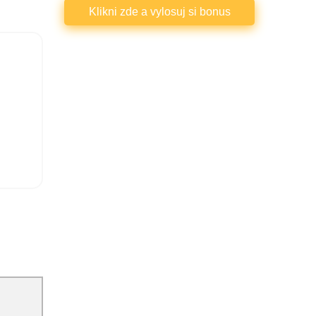
Klikni zde a vylosuj si bonus