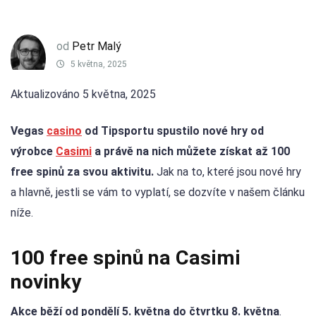
od
Petr Malý
5 května, 2025
Aktualizováno 5 května, 2025
Vegas
casino
od Tipsportu spustilo nové hry od
výrobce
Casimi
a právě na nich můžete získat až 100
free spinů za svou aktivitu.
Jak na to, které jsou nové hry
a hlavně, jestli se vám to vyplatí, se dozvíte v našem článku
níže.
100 free spinů na Casimi
novinky
Akce běží od pondělí 5. května do čtvrtku 8. května
.