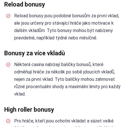
Reload bonusy
Reload bonusy jsou podobné bonusům za první vklad,
ale jsou určeny pro stávající hráče jako motivace k
dalším vkladům. Tyto bonusy mohou být nabízeny
pravidelně, například týdně nebo měsíčně.
Bonusy za více vkladů
Některá casina nabízejí balíčky bonusů, které
odměňují hráče za několik po sobě jdoucích vkladů,
nejen za první vklad. Tyto balíčky mohou zahrnovat
různé procentuální shody a maximální limity pro každý
vklad.
High roller bonusy
Pro hráče, kteří jsou ochotni vkládat a sázet velké