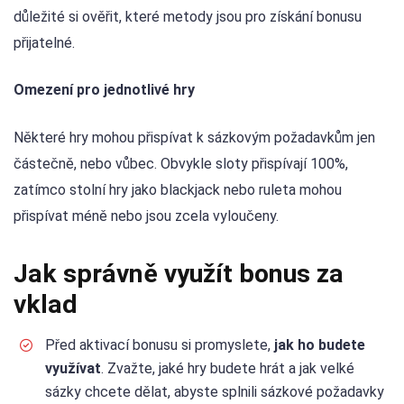
důležité si ověřit, které metody jsou pro získání bonusu
přijatelné.
Omezení pro jednotlivé hry
Některé hry mohou přispívat k sázkovým požadavkům jen
částečně, nebo vůbec. Obvykle sloty přispívají 100%,
zatímco stolní hry jako blackjack nebo ruleta mohou
přispívat méně nebo jsou zcela vyloučeny.
Jak správně využít bonus za
vklad
Před aktivací bonusu si promyslete,
jak ho budete
využívat
. Zvažte, jaké hry budete hrát a jak velké
sázky chcete dělat, abyste splnili sázkové požadavky