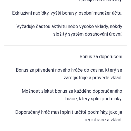
Exkluzivní nabídky, vyšší bonusy, osobní manažer účtu.
Vyžaduje častou aktivitu nebo vysoké vklady, někdy
složitý systém dosahování úrovní.
Bonus za doporučení
Bonus za přivedení nového hráče do casina, který se
zaregistruje a provede vklad.
Možnost získat bonus za každého doporučeného
hráče, který splní podmínky.
Doporučený hráč musí splnit určité podmínky, jako je
registrace a vklad.