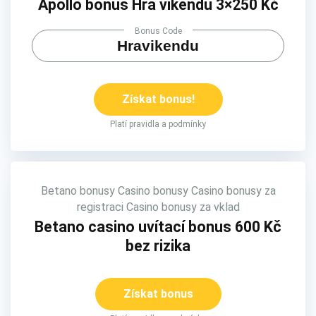
Apollo bonus Hra víkendu 3×250 Kč
Bonus Code
Hravikendu
Získat bonus!
Platí pravidla a podmínky
Betano bonusy
Casino bonusy
Casino bonusy za
registraci
Casino bonusy za vklad
Betano casino uvítací bonus 600 Kč
bez rizika
Získat bonus