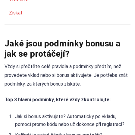
Získat
Jaké jsou podmínky bonusu a
jak se protáčejí?
Vždy si přečtěte celé pravidla a podmínky předtím, než
provedete vklad nebo si bonus aktivujete. Je potřeba znát
podmínky, za kterých bonus získáte.
Top 3 hlavní podmínky, které vždy zkontrolujte:
Jak si bonus aktivujete? Automaticky po vkladu,
pomocí promo kódu nebo už dokonce při registraci?