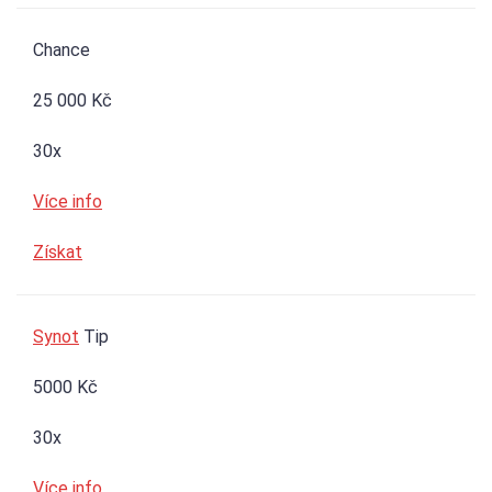
Chance
25 000 Kč
30x
Více info
Získat
Synot
Tip
5000 Kč
30x
Více info