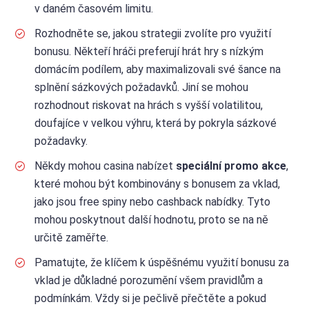
v daném časovém limitu.
Rozhodněte se, jakou strategii zvolíte pro využití
bonusu. Někteří hráči preferují hrát hry s nízkým
domácím podílem, aby maximalizovali své šance na
splnění sázkových požadavků. Jiní se mohou
rozhodnout riskovat na hrách s vyšší volatilitou,
doufajíce v velkou výhru, která by pokryla sázkové
požadavky.
Někdy mohou casina nabízet
speciální promo akce
,
které mohou být kombinovány s bonusem za vklad,
jako jsou free spiny nebo cashback nabídky. Tyto
mohou poskytnout další hodnotu, proto se na ně
určitě zaměřte.
Pamatujte, že klíčem k úspěšnému využití bonusu za
vklad je důkladné porozumění všem pravidlům a
podmínkám. Vždy si je pečlivě přečtěte a pokud