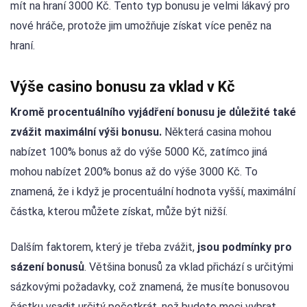
mít na hraní 3000 Kč. Tento typ bonusu je velmi lákavý pro
nové hráče, protože jim umožňuje získat více peněz na
hraní.
Výše casino bonusu za vklad v Kč
Kromě procentuálního vyjádření bonusu je důležité také
zvážit maximální výši bonusu.
Některá casina mohou
nabízet 100% bonus až do výše 5000 Kč, zatímco jiná
mohou nabízet 200% bonus až do výše 3000 Kč. To
znamená, že i když je procentuální hodnota vyšší, maximální
částka, kterou můžete získat, může být nižší.
Dalším faktorem, který je třeba zvážit,
jsou podmínky pro
sázení bonusů
. Většina bonusů za vklad přichází s určitými
sázkovými požadavky, což znamená, že musíte bonusovou
částku vsadit určitý početkrát, než budete moci vybrat