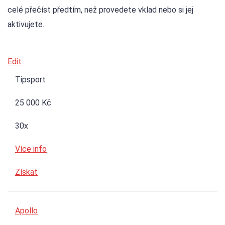
celé přečíst předtím, než provedete vklad nebo si jej
aktivujete.
Edit
Tipsport
25 000 Kč
30x
Více info
Získat
Apollo