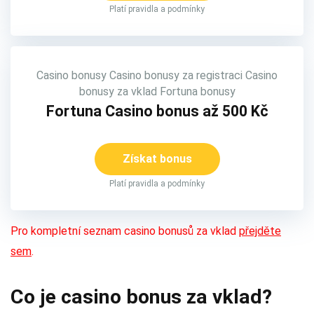
Platí pravidla a podmínky
Casino bonusy
Casino bonusy za registraci
Casino
bonusy za vklad
Fortuna bonusy
Fortuna Casino bonus až 500 Kč
Získat bonus
Platí pravidla a podmínky
Pro kompletní seznam casino bonusů za vklad
přejděte
sem
.
Co je casino bonus za vklad?