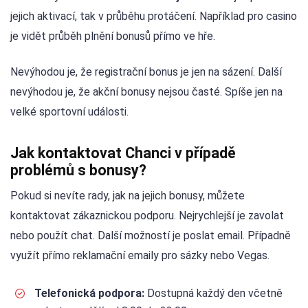
jejich aktivací, tak v průběhu protáčení. Například pro casino
je vidět průběh plnění bonusů přímo ve hře.
Nevýhodou je, že registrační bonus je jen na sázení. Další
nevýhodou je, že akční bonusy nejsou časté. Spíše jen na
velké sportovní události.
Jak kontaktovat Chanci v případě
problémů s bonusy?
Pokud si nevíte rady, jak na jejich bonusy, můžete
kontaktovat zákaznickou podporu. Nejrychlejší je zavolat
nebo použít chat. Další možností je poslat email. Případně
využít přímo reklamační emaily pro sázky nebo Vegas.
Telefonická podpora:
Dostupná každý den včetně