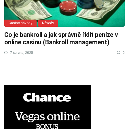
Casino návody
Návody
Co je bankroll a jak správně řídit peníze v
online casinu (Bankroll management)
7 června, 2025
0