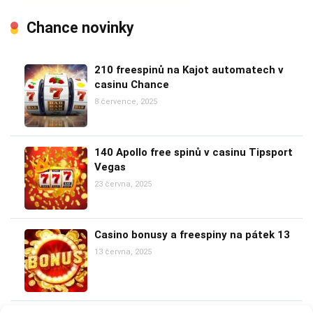
Chance novinky
210 freespinů na Kajot automatech v
casinu Chance
8 července, 2025
140 Apollo free spinů v casinu Tipsport
Vegas
23 června, 2025
Casino bonusy a freespiny na pátek 13
13 června, 2025