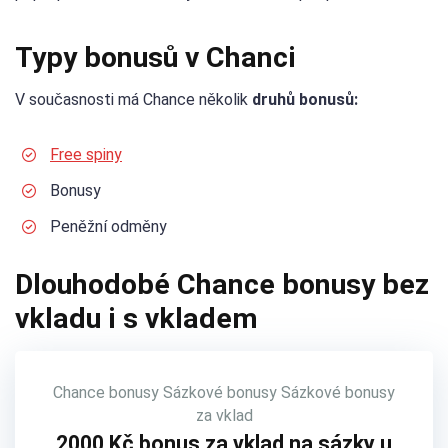
Typy bonusů v Chanci
V současnosti má Chance několik
druhů bonusů:
Free spiny
Bonusy
Peněžní odměny
Dlouhodobé Chance bonusy bez
vkladu i s vkladem
Chance bonusy
Sázkové bonusy
Sázkové bonusy
za vklad
2000 Kč bonus za vklad na sázky u