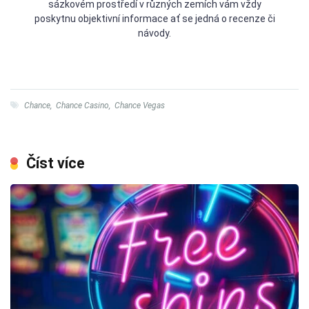
sázkovém prostředí v různých zemích vám vždy
poskytnu objektivní informace ať se jedná o recenze či
návody.
Chance
,
Chance Casino
,
Chance Vegas
Číst více