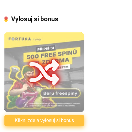
Vylosuj si bonus
Klikni zde a vylosuj si bonus