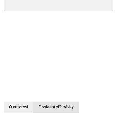
O autorovi
Poslední příspěvky