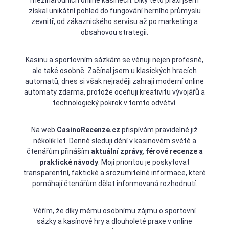
mezinárodních online kasinech. Díky této praxi jsem
získal unikátní pohled do fungování herního průmyslu
zevnitř, od zákaznického servisu až po marketing a
obsahovou strategii.
Kasinu a sportovním sázkám se věnuji nejen profesně,
ale také osobně. Začínal jsem u klasických hracích
automatů, dnes si však nejraději zahraji moderní online
automaty zdarma, protože oceňuji kreativitu vývojářů a
technologický pokrok v tomto odvětví.
Na web
CasinoRecenze.cz
přispívám pravidelně již
několik let. Denně sleduji dění v kasinovém světě a
čtenářům přináším
aktuální zprávy, férové recenze a
praktické návody
. Mojí prioritou je poskytovat
transparentní, faktické a srozumitelné informace, které
pomáhají čtenářům dělat informovaná rozhodnutí.
Věřím, že díky mému osobnímu zájmu o sportovní
sázky a kasínové hry a dlouholeté praxe v online