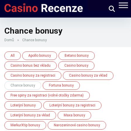
Chance bonusy
Domů
»
Chance bonusy
All
Apollo bonusy
Betano bonusy
Casino bonus bez vkladu
Casino bonusy
Casino bonusy za registraci
Casino bonusy za vklad
Chance bonusy
Fortuna bonusy
Free spiny za registraci (volné otočky zdarma)
Loterijní bonusy
Loterijní bonusy za registraci
Loterijní bonusy za vklad
Maxa bonusy
MerkurXtip bonusy
Narozeninové casino bonusy