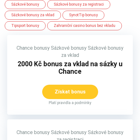
Sázkové bonusy
Sázkové bonusy za registraci
Sázkové bonusy za vklad
SynotTip bonusy
Tipsport bonusy
Zahraniční casino bonus bez vkladu
Chance bonusy
Sázkové bonusy
Sázkové bonusy
za vklad
2000 Kč bonus za vklad na sázky u
Chance
Získat bonus
Platí pravidla a podmínky
Chance bonusy
Sázkové bonusy
Sázkové bonusy
za registraci