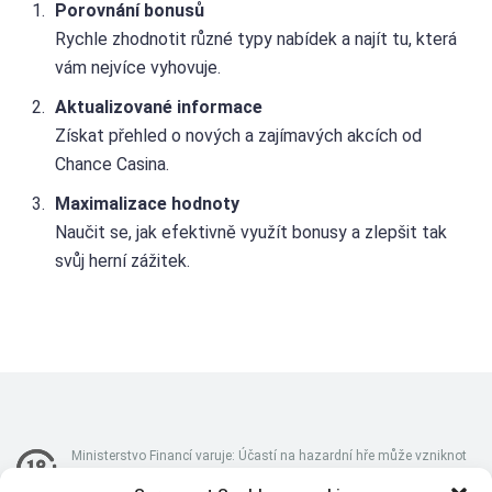
Porovnání bonusů
Rychle zhodnotit různé typy nabídek a najít tu, která
vám nejvíce vyhovuje.
Aktualizované informace
Získat přehled o nových a zajímavých akcích od
Chance Casina.
Maximalizace hodnoty
Naučit se, jak efektivně využít bonusy a zlepšit tak
svůj herní zážitek.
Ministerstvo Financí varuje: Účastí na hazardní hře může vzniknot
závislost!