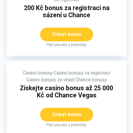
200 Kč bonus za registraci na
sázení u Chance
Získat bonus
Platí pravidla a podmínky
Casino bonusy
Casino bonusy za registraci
Casino bonusy za vklad
Chance bonusy
Získejte casino bonus až 25 000
Kč od Chance Vegas
Získat bonus
Platí pravidla a podmínky