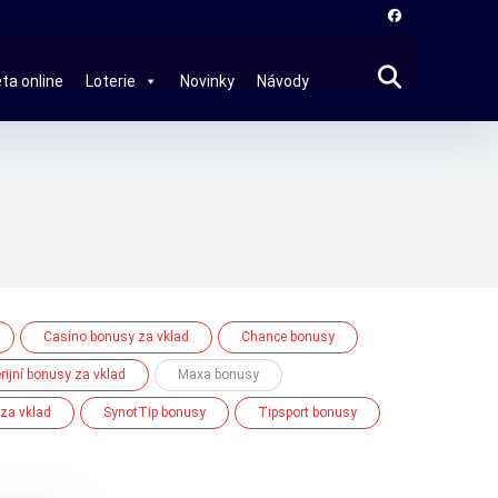
ta online
Loterie
Novinky
Návody
Casino bonusy za vklad
Chance bonusy
rijní bonusy za vklad
Maxa bonusy
za vklad
SynotTip bonusy
Tipsport bonusy