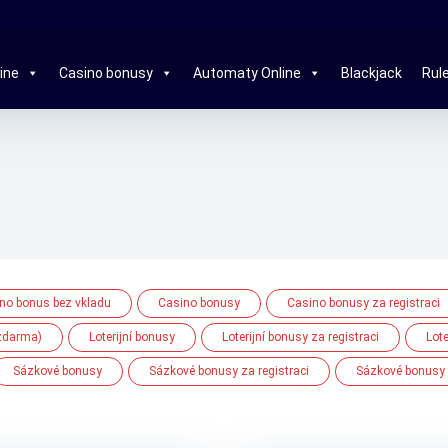
ine
Casino bonusy
Automaty Online
Blackjack
Rule
no bonus bez vkladu
Casino bonusy
Casino bonusy za registraci
 zdarma)
Loterijní bonusy
Loterijní bonusy za registraci
Lote
Sázkové bonusy
Sázkové bonusy za registraci
Sázkové bonusy 