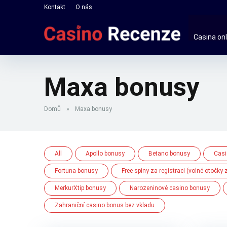
Kontakt
O nás
Casina onl
Maxa bonusy
Domů
»
Maxa bonusy
All
Apollo bonusy
Betano bonusy
Casi
Fortuna bonusy
Free spiny za registraci (volné otočky
MerkurXtip bonusy
Narozeninové casino bonusy
Zahraniční casino bonus bez vkladu