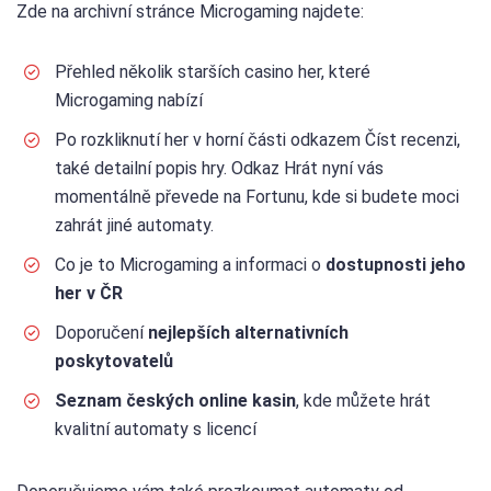
Zde na archivní stránce Microgaming najdete:
Přehled několik starších casino her, které
Microgaming nabízí
Po rozkliknutí her v horní části odkazem Číst recenzi,
také detailní popis hry. Odkaz Hrát nyní vás
momentálně převede na Fortunu, kde si budete moci
zahrát jiné automaty.
Co je to Microgaming a informaci o
dostupnosti jeho
her v ČR
Doporučení
nejlepších alternativních
poskytovatelů
Seznam českých online kasin
, kde můžete hrát
kvalitní automaty s licencí