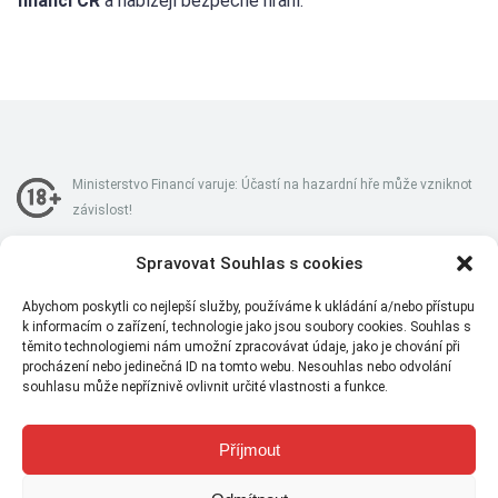
financí ČR
a nabízejí bezpečné hraní.
Ministerstvo Financí varuje: Účastí na hazardní hře může vzniknot
závislost!
Upozornění:
Tyto webové stránky, jak články tak kategorie, obsahují affiliate odkazy.
Spravovat Souhlas s cookies
Pokud se přes ně zaregistrujete nebo provedete nákup, můžeme získat provizi – a to
bez jakýchkoli dalších nákladů pro vás.
Abychom poskytli co nejlepší služby, používáme k ukládání a/nebo přístupu
k informacím o zařízení, technologie jako jsou soubory cookies. Souhlas s
těmito technologiemi nám umožní zpracovávat údaje, jako je chování při
procházení nebo jedinečná ID na tomto webu. Nesouhlas nebo odvolání
souhlasu může nepříznivě ovlivnit určité vlastnosti a funkce.
© Copyright 2024 Casino Recenze - www.casinorecenze.cz |
info@casinorecenze.cz www.casinorecenze.cz jsou určeny pouze pro
návštěvníky starších 18 let. Tyto stránky mají pouze informační charakter o
online společnostech, na kterých si můžete zahrát hry zdarma.
Příjmout
Ministerstvo financí varuje: Účastí na hazardních hře může vzniknout
závislost.