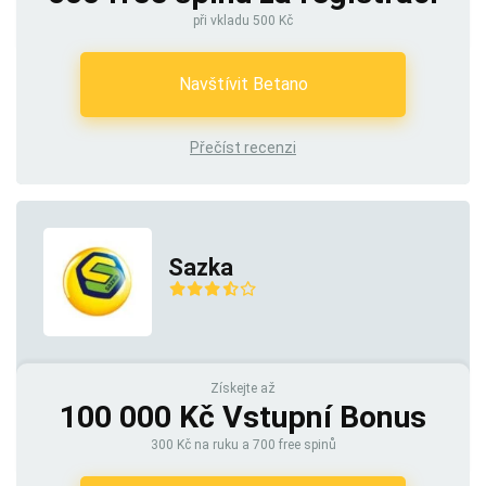
při vkladu 500 Kč
Navštívit Betano
Přečíst recenzi
Sazka
Získejte až
100 000 Kč Vstupní Bonus
300 Kč na ruku a 700 free spinů