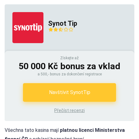
Synot Tip
Získejte až
50 000 Kč bonus za vklad
a 500,- bonus za dokončení registrace
Navštívit SynotTip
Přečíst recenzi
Všechna tato kasina mají
platnou licenci Ministerstva