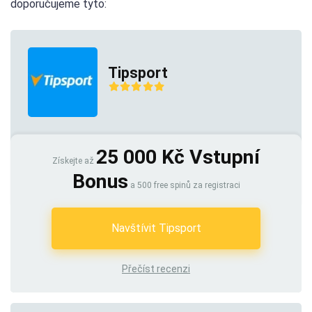
doporučujeme tyto:
Tipsport
25 000 Kč Vstupní
Získejte až
Bonus
a 500 free spinů za registraci
Navštívit Tipsport
Přečíst recenzi