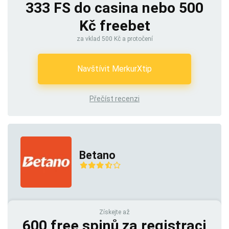
333 FS do casina nebo 500
Kč freebet
za vklad 500 Kč a protočení
Navštívit MerkurXtip
Přečíst recenzi
Betano
Získejte až
600 free spinů za registraci