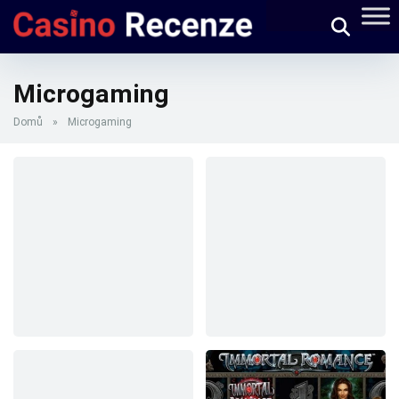
Microgaming
Domů
»
Microgaming