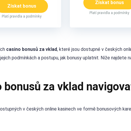
Získat bonus
Získat bonus
Platí pravidla a podmínky
Platí pravidla a podmínky
ích
casino bonusů za vklad
, které jsou dostupné v českých onli
ejich podmínkách a postupu, jak bonusy uplatnit. Níže najdete ná
o bonusů za vklad navigova
ostupných v českých online kasinech ve formě bonusových karet