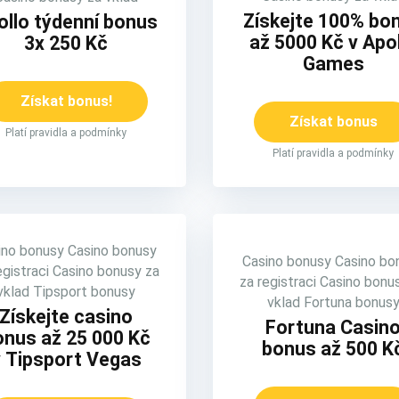
Získejte 100% bo
ollo týdenní bonus
až 5000 Kč v Apo
3x 250 Kč
Games
Získat bonus!
Získat bonus
Platí pravidla a podmínky
Platí pravidla a podmínky
ino bonusy
Casino bonusy
Casino bonusy
Casino bo
egistraci
Casino bonusy za
za registraci
Casino bonu
vklad
Tipsport bonusy
vklad
Fortuna bonus
Získejte casino
Fortuna Casin
onus až 25 000 Kč
bonus až 500 K
v Tipsport Vegas