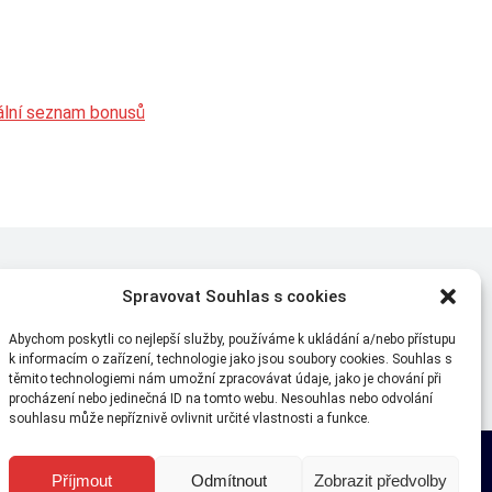
ální seznam bonusů
Spravovat Souhlas s cookies
t!
Abychom poskytli co nejlepší služby, používáme k ukládání a/nebo přístupu
k informacím o zařízení, technologie jako jsou soubory cookies. Souhlas s
skat provizi – a to bez jakýchkoli dalších nákladů pro vás.
těmito technologiemi nám umožní zpracovávat údaje, jako je chování při
procházení nebo jedinečná ID na tomto webu. Nesouhlas nebo odvolání
souhlasu může nepříznivě ovlivnit určité vlastnosti a funkce.
tíme kasina a hry?
Cookies pravidla
Obchodní podmínky
Příjmout
Odmítnout
Zobrazit předvolby