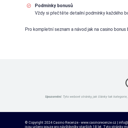
Podmínky bonusů
Vždy si přečtěte detailní podmínky každého b
Pro kompletní seznam a návod jak na casino bonus 
Upozornění:
Tyto webové stránky, jak články tak kategorie,
© Copyright 2024 Casino Recenze - www.casinorecenze.cz | info
jsou určeny pouze pro návštěvníky starších 18 let. Tyto stránky m