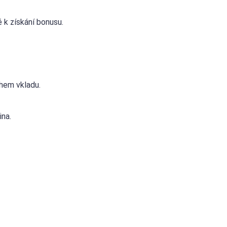
 k získání bonusu.
hem vkladu.
ina.