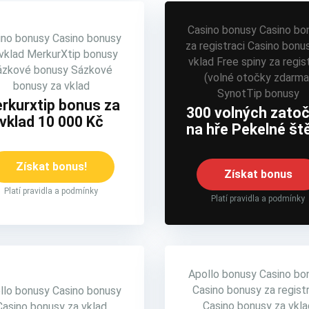
Casino bonusy
Casino bo
ino bonusy
Casino bonusy
za registraci
Casino bonu
vklad
MerkurXtip bonusy
vklad
Free spiny za regis
ázkové bonusy
Sázkové
(volné otočky zdarma
bonusy za vklad
SynotTip bonusy
rkurxtip bonus za
300 volných zatoč
vklad 10 000 Kč
na hře Pekelné št
Získat bonus!
Získat bonus
Platí pravidla a podmínky
Platí pravidla a podmínky
Apollo bonusy
Casino bo
Casino bonusy za registr
llo bonusy
Casino bonusy
Casino bonusy za vkla
Casino bonusy za vklad