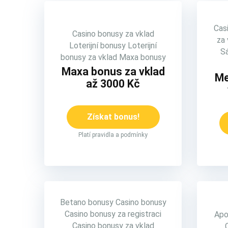
Cas
Casino bonusy za vklad
za 
Loterijní bonusy
Loterijní
S
bonusy za vklad
Maxa bonusy
Maxa bonus za vklad
Me
až 3000 Kč
Získat bonus!
Platí pravidla a podmínky
Betano bonusy
Casino bonusy
Casino bonusy za registraci
Apo
Casino bonusy za vklad