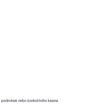
, podmínek nebo konkrétního kasina.