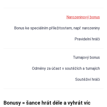
Narozeninový bonus
Bonus ke speciálním příležitostem, např. narozeniny
Pravidelní hráči
Turnajový bonus
Odměny za účast v soutěžích a turnajích
Soutěživí hráči
Bonusy = šance hrát déle a vyhrát víc