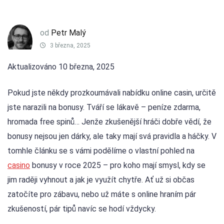
od
Petr Malý
3 března, 2025
Aktualizováno 10 března, 2025
Pokud jste někdy prozkoumávali nabídku online casin, určitě
jste narazili na bonusy. Tváří se lákavě – peníze zdarma,
hromada free spinů… Jenže zkušenější hráči dobře vědí, že
bonusy nejsou jen dárky, ale taky mají svá pravidla a háčky. V
tomhle článku se s vámi podělíme o vlastní pohled na
casino
bonusy v roce 2025 – pro koho mají smysl, kdy se
jim raději vyhnout a jak je využít chytře. Ať už si občas
zatočíte pro zábavu, nebo už máte s online hraním pár
zkušeností, pár tipů navíc se hodí vždycky.