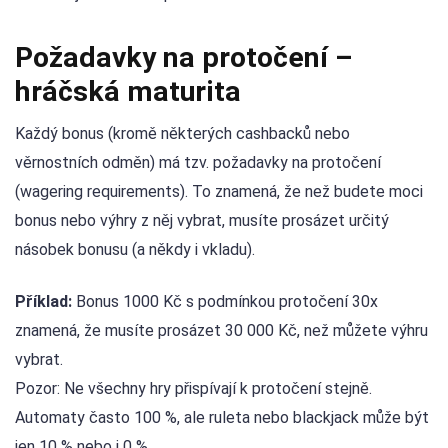
Požadavky na protočení –
hráčská maturita
Každý bonus (kromě některých cashbacků nebo
věrnostních odměn) má tzv. požadavky na protočení
(wagering requirements). To znamená, že než budete moci
bonus nebo výhry z něj vybrat, musíte prosázet určitý
násobek bonusu (a někdy i vkladu).
Příklad:
Bonus 1000 Kč s podmínkou protočení 30x
znamená, že musíte prosázet 30 000 Kč, než můžete výhru
vybrat.
Pozor: Ne všechny hry přispívají k protočení stejně.
Automaty často 100 %, ale ruleta nebo blackjack může být
jen 10 % nebo i 0 %.