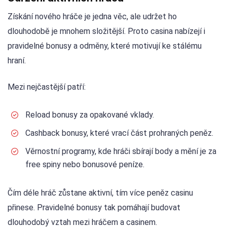
Získání nového hráče je jedna věc, ale udržet ho
dlouhodobě je mnohem složitější. Proto casina nabízejí i
pravidelné bonusy a odměny, které motivují ke stálému
hraní.
Mezi nejčastější patří:
Reload bonusy za opakované vklady.
Cashback bonusy, které vrací část prohraných peněz.
Věrnostní programy, kde hráči sbírají body a mění je za
free spiny nebo bonusové peníze.
Čím déle hráč zůstane aktivní, tím více peněz casinu
přinese. Pravidelné bonusy tak pomáhají budovat
dlouhodobý vztah mezi hráčem a casinem.