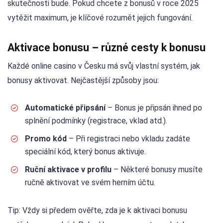
skutečnosti bude. Pokud chcete z bonusů v roce 2025
vytěžit maximum, je klíčové rozumět jejich fungování.
Aktivace bonusu – různé cesty k bonusu
Každé online casino v Česku má svůj vlastní systém, jak
bonusy aktivovat. Nejčastější způsoby jsou:
Automatické připsání
– Bonus je připsán ihned po
splnění podmínky (registrace, vklad atd.).
Promo kód
– Při registraci nebo vkladu zadáte
speciální kód, který bonus aktivuje.
Ruční aktivace v profilu
– Některé bonusy musíte
ručně aktivovat ve svém herním účtu.
Tip: Vždy si předem ověřte, zda je k aktivaci bonusu