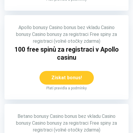
Apollo bonusy
Casino bonus bez vkladu
Casino
bonusy
Casino bonusy za registraci
Free spiny za
registraci (volné otočky zdarma)
100 free spinů za registraci v Apollo
casinu
Získat bonus!
Platí pravidla a podmínky
Betano bonusy
Casino bonus bez vkladu
Casino
bonusy
Casino bonusy za registraci
Free spiny za
registraci (volné otočky zdarma)