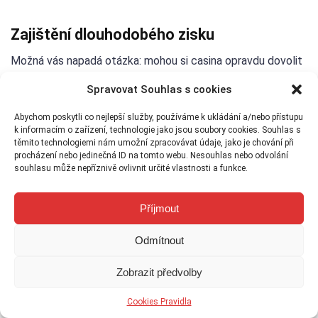
Zajištění dlouhodobého zisku
Možná vás napadá otázka: mohou si casina opravdu dovolit
rozdávat tolik bonusů? Odpověď je ano, protože celý
Spravovat Souhlas s cookies
systém je nastaven tak, aby byl pro casino dlouhodobě
Abychom poskytli co nejlepší služby, používáme k ukládání a/nebo přístupu
ziskový.
k informacím o zařízení, technologie jako jsou soubory cookies. Souhlas s
těmito technologiemi nám umožní zpracovávat údaje, jako je chování při
procházení nebo jedinečná ID na tomto webu. Nesouhlas nebo odvolání
Každá hra má house edge, tedy zabudovanou výhodu
souhlasu může nepříznivě ovlivnit určité vlastnosti a funkce.
pro casino.
Požadavky na protočení zajišťují, že bonusové peníze
Příjmout
zůstávají ve hře déle.
Odmítnout
Většina hráčů kromě bonusu vkládá i vlastní peníze,
aby splnili podmínky a hráli o reálné výhry.
Zobrazit předvolby
Cookies Pravidla
Bonusy jsou proto investicí, která se casinům vrací díky