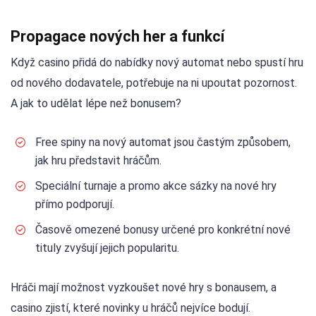
Propagace nových her a funkcí
Když casino přidá do nabídky nový automat nebo spustí hru
od nového dodavatele, potřebuje na ni upoutat pozornost.
A jak to udělat lépe než bonusem?
Free spiny na nový automat jsou častým způsobem,
jak hru představit hráčům.
Speciální turnaje a promo akce sázky na nové hry
přímo podporují.
Časově omezené bonusy určené pro konkrétní nové
tituly zvyšují jejich popularitu.
Hráči mají možnost vyzkoušet nové hry s bonausem, a
casino zjistí, které novinky u hráčů nejvíce bodují.