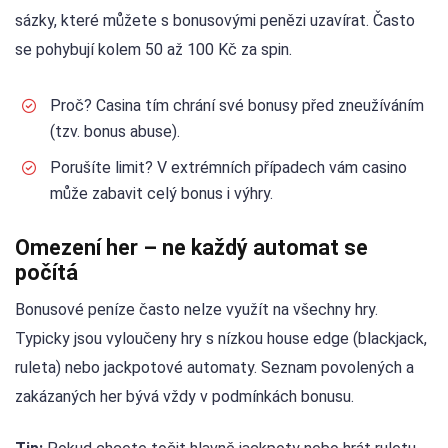
sázky, které můžete s bonusovými penězi uzavírat. Často
se pohybují kolem 50 až 100 Kč za spin.
Proč? Casina tím chrání své bonusy před zneužíváním
(tzv. bonus abuse).
Porušíte limit? V extrémních případech vám casino
může zabavit celý bonus i výhry.
Omezení her – ne každý automat se
počítá
Bonusové peníze často nelze využít na všechny hry.
Typicky jsou vyloučeny hry s nízkou house edge (blackjack,
ruleta) nebo jackpotové automaty. Seznam povolených a
zakázaných her bývá vždy v podmínkách bonusu.