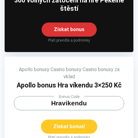
300 volných zatočení na hře Pekelné
štěstí
Získat bonus
Platí pravidla a podmínky
Apollo bonusy
Casino bonusy
Casino bonusy za
vklad
Apollo bonus Hra víkendu 3×250 Kč
Bonus Code
Hravikendu
Získat bonus!
Platí pravidla a podmínky