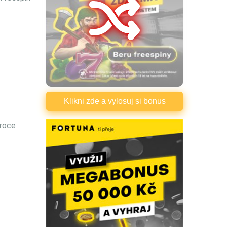
Klikni zde a vylosuj si bonus
 roce