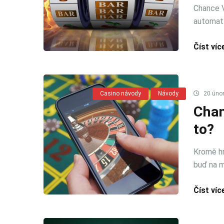
Chance V
automaty,
Číst víc
Casino návody
Návody
20 únor
Chan
to?
Kromě hr
buď na mo
Číst víc