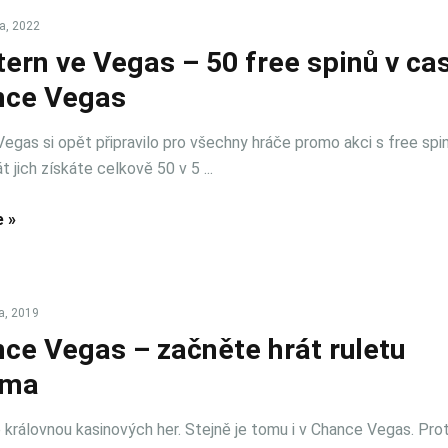
a, 2022
ern ve Vegas – 50 free spinů v ca
nce Vegas
egas si opět připravilo pro všechny hráče promo akci s free spin
 jich získáte celkově 50 v 5 ...
e »
a, 2019
ce Vegas – začněte hrát ruletu
rma
e královnou kasinových her. Stejně je tomu i v Chance Vegas. Pro