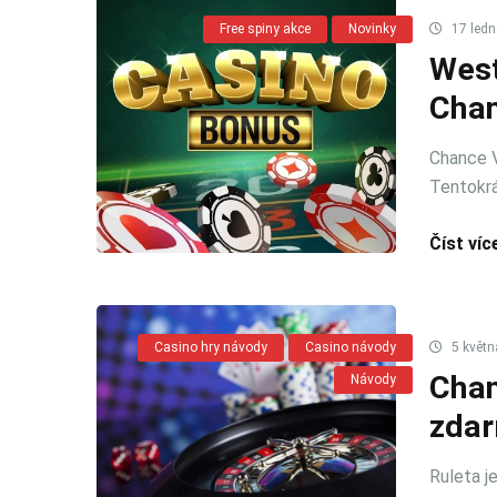
Free spiny akce
Novinky
17 ledn
West
Cha
Chance V
Tentokrát
Číst víc
Casino hry návody
Casino návody
5 květn
Chan
Návody
zda
Ruleta j