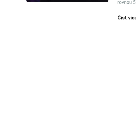
rovnou 5 
Číst víc