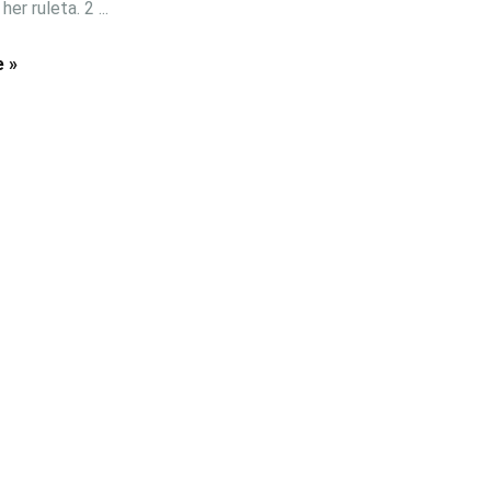
her ruleta. 2 ...
e »