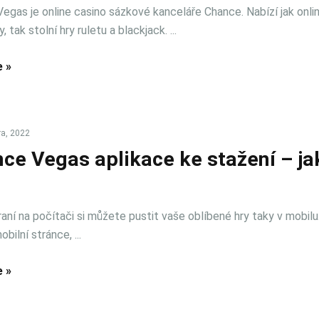
egas je online casino sázkové kanceláře Chance. Nabízí jak onli
 tak stolní hry ruletu a blackjack. ...
e »
a, 2022
ce Vegas aplikace ke stažení – ja
aní na počítači si můžete pustit vaše oblíbené hry taky v mobilu
bilní stránce, ...
e »