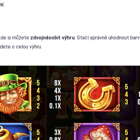
ní
.
 kde si můžete
zdvojnásobit výhru
. Stačí správně uhodnout barv
jdete o celou výhru.