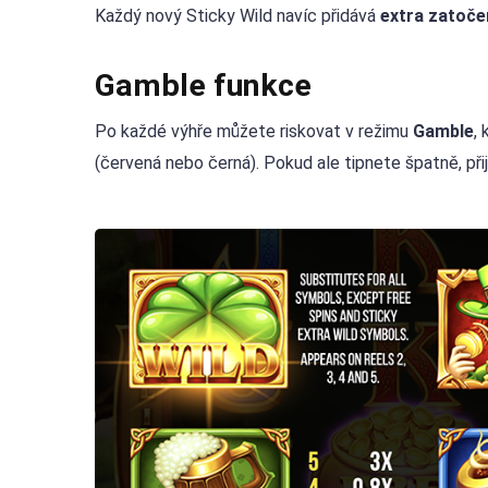
Každý nový Sticky Wild navíc přidává
extra zatoče
Gamble funkce
Po každé výhře můžete riskovat v režimu
Gamble
,
(červená nebo černá). Pokud ale tipnete špatně, při