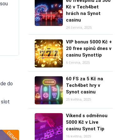
60 freespinů za 300
jsou
Kč v Tech4bet
hrách na Synot
casinu
24 června, 2025
VIP bonus 5000 Kč +
20 free spinů dnes v
casinu Synottip
6 června, 2025
60 FS za 5 Kč na
ede do
Tech4bet hry v
Synot casinu
25 května, 2025
 slot
Víkend s odměnou
5000 Kč v Live
casinu Synot Tip
16 května, 2025