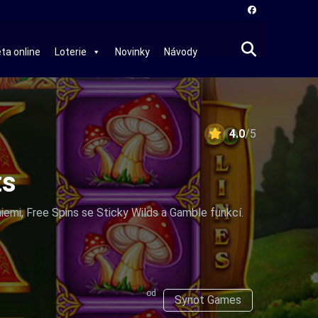
ta online
Loterie
Novinky
Návody
4.0
/5
ts
emi, Free Spins se Sticky Wilds a Gamble funkcí.
od
Synot Games