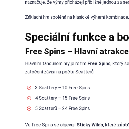
naznačuje, že výhry přicházejí přibližně jednou za 
Základní hra spoléhá na klasické výherní kombinace
Speciální funkce a b
Free Spins – Hlavní atrakce
Hlavním tahounem hry je režim
Free Spins
, který s
zatočení závisí na počtu Scatterů:
3 Scattery – 10 Free Spins
4 Scattery – 15 Free Spins
5 Scatterů – 24 Free Spins
Ve Free Spins se objevují
Sticky Wilds
, které
zůstá