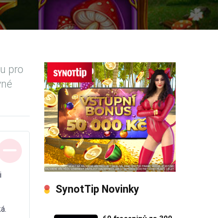
ou pro
vné
i
SynotTip Novinky
á.