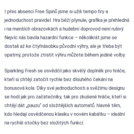
I přes absenci Free Spinů jsme si užili tempo hry a
jednoduchost pravidel. Hra běží plynule, grafika je přehledná
i na menších obrazovkách a hudební doprovod není rušivý.
Nejvíc nás bavila hazardní funkce – několikrát jsme se
dostali až ke čtyřnásobku původní výhry, ale je třeba být
opatrný, protože ztratit výhru můžete během jediné volby.
Sparkling Fresh se osvědčil jako skvělý doplněk pro hráče,
kteří si chtějí zatočit rychle bez dlouhého čekání na
bonusová kola. Díky své jednoduchosti a svěžímu designu
se hodí jak pro začátečníky, tak pro zkušené hráče, kteří si
chtějí dát „pauzu“ od složitějších automatů. hlavně těm,
kdo hledají osvědčenou klasiku v novém kabátku – ideální
na rychlé otočky bez složitých funkcí.