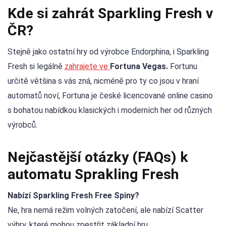
Kde si zahrát Sparkling Fresh v
ČR?
Stejně jako ostatní hry od výrobce Endorphina, i Sparkling
Fresh si legálně
zahrajete ve
Fortuna Vegas.
Fortunu
určitě většina s vás zná, nicméně pro ty co jsou v hraní
automatů noví, Fortuna je české licencované online casino
s bohatou nabídkou klasických i moderních her od různých
výrobců.
Nejčastější otázky (FAQs) k
automatu Sprakling Fresh
Nabízí Sparkling Fresh Free Spiny?
Ne, hra nemá režim volných zatočení, ale nabízí Scatter
výhry, které mohou zpestřit základní hru.