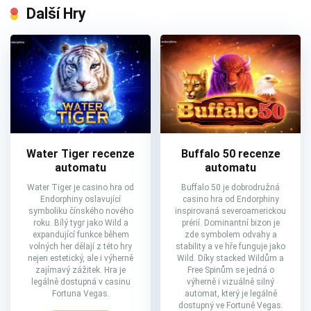
Další Hry
Water Tiger recenze
Buffalo 50 recenze
automatu
automatu
Water Tiger je casino hra od
Buffalo 50 je dobrodružná
Endorphiny oslavující
casino hra od Endorphiny
symboliku čínského nového
inspirovaná severoamerickou
roku. Bílý tygr jako Wild a
prérií. Dominantní bizon je
expandující funkce během
zde symbolem odvahy a
volných her dělají z této hry
stability a ve hře funguje jako
nejen estetický, ale i výherně
Wild. Díky stacked Wildům a
zajímavý zážitek. Hra je
Free Spinům se jedná o
legálně dostupná v casinu
výherně i vizuálně silný
Fortuna Vegas.
automat, který je legálně
dostupný ve Fortuně Vegas.