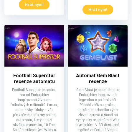
Hrát nyní!
Hrát nyní!
Football Superstar
Automat Gem Blast
recenze automatu
recenze
Football Superstar je casino
Gem Blast je casino hra od
hra od Endorphiny
Endorphiny inspirovaná
inspirovaná životem
legendou o polární záři.
fotbalových milionářů. Luxus,
Přináší zářivou grafiku,
auta, dívky i kluby – vše
unikátní mechaniku výher
přetvořené do formy online
zleva i zprava a šanci na
automatu, který nabízí
výhry díky re-spinům a Wild
skvělou dynamiku, 10 Free
symbolům. V ČR dostupná
Spinů s přilepenými Wildy a
legálně ve Fortuně Vegas.