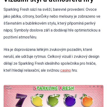
Sparkling Fresh sází na svěží, barevné provedení. Ovoce
jako jablka, citrony, borůvky nebo melouny je zobrazeno ve
šťavnatém a bublinkovém stylu, který připomíná perlivý
nápoj. Symboly doslova září a dodávají hře optimistickou a
pozitivní atmosféru.
Hra je doprovázena lehkým zvukovým pozadím, které
neruší, ale udržuje rytmus. Celkový vizuál i zvukový design
dělají ze Sparkling Fresh ideálního společníka pro hráče,
kteří hledají relaxační, ale svižnou
casino
hru.