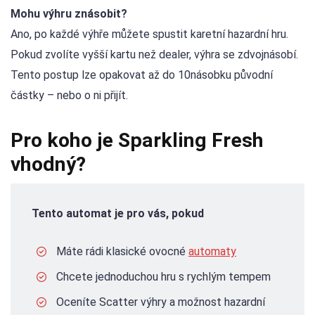
Mohu výhru znásobit?
Ano, po každé výhře můžete spustit karetní hazardní hru.
Pokud zvolíte vyšší kartu než dealer, výhra se zdvojnásobí.
Tento postup lze opakovat až do 10násobku původní
částky – nebo o ni přijít.
Pro koho je Sparkling Fresh
vhodný?
Tento automat je pro vás, pokud
Máte rádi klasické ovocné
automaty
Chcete jednoduchou hru s rychlým tempem
Oceníte Scatter výhry a možnost hazardní