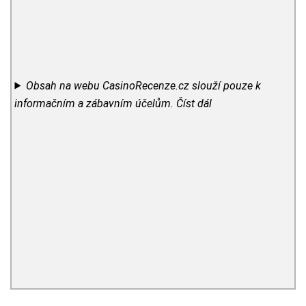
Obsah na webu CasinoRecenze.cz slouží pouze k
informačním a zábavním účelům.
Číst dál