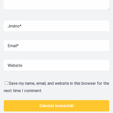
Save my name, email, and website in this browser for the
next time I comment.