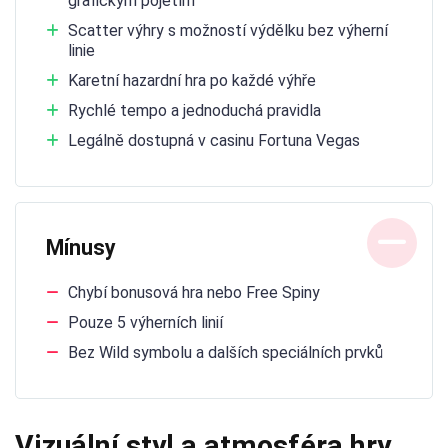
grafickým pojetím
Scatter výhry s možností výdělku bez výherní
linie
Karetní hazardní hra po každé výhře
Rychlé tempo a jednoduchá pravidla
Legálně dostupná v casinu Fortuna Vegas
Mínusy
Chybí bonusová hra nebo Free Spiny
Pouze 5 výherních linií
Bez Wild symbolu a dalších speciálních prvků
Vizuální styl a atmosféra hry