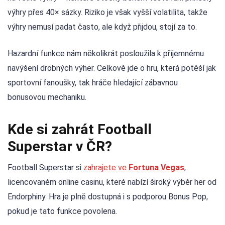
výhry přes 40× sázky. Riziko je však vyšší volatilita, takže
výhry nemusí padat často, ale když přijdou, stojí za to.
Hazardní funkce nám několikrát posloužila k příjemnému
navýšení drobných výher. Celkově jde o hru, která potěší jak
sportovní fanoušky, tak hráče hledající zábavnou
bonusovou mechaniku.
Kde si zahrát Football
Superstar v ČR?
Football Superstar si
zahrajete ve
Fortuna Vegas
,
licencovaném online casinu, které nabízí široký výběr her od
Endorphiny. Hra je plně dostupná i s podporou Bonus Pop,
pokud je tato funkce povolena.