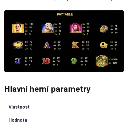
Hlavní herní parametry
Vlastnost
Hodnota