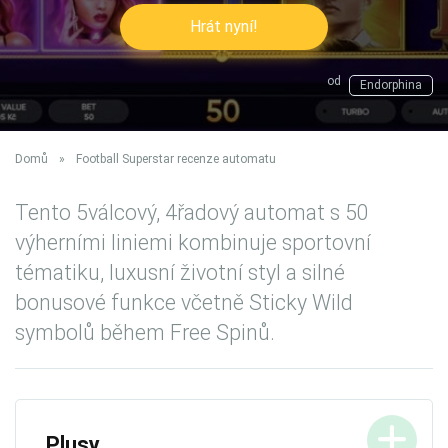
Hrát nyní!
od
Endorphina
Domů
»
Football Superstar recenze automatu
Tento 5válcový, 4řadový automat s 50
výherními liniemi kombinuje sportovní
tématiku, luxusní životní styl a silné
bonusové funkce včetně Sticky Wild
symbolů během Free Spinů.
Plusy