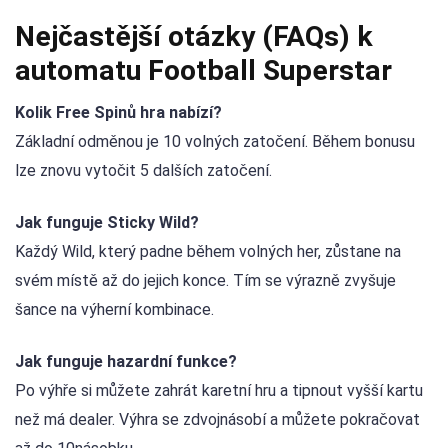
Nejčastější otázky (FAQs) k
automatu Football Superstar
Kolik Free Spinů hra nabízí?
Základní odměnou je 10 volných zatočení. Během bonusu
lze znovu vytočit 5 dalších zatočení.
Jak funguje Sticky Wild?
Každý Wild, který padne během volných her, zůstane na
svém místě až do jejich konce. Tím se výrazně zvyšuje
šance na výherní kombinace.
Jak funguje hazardní funkce?
Po výhře si můžete zahrát karetní hru a tipnout vyšší kartu
než má dealer. Výhra se zdvojnásobí a můžete pokračovat