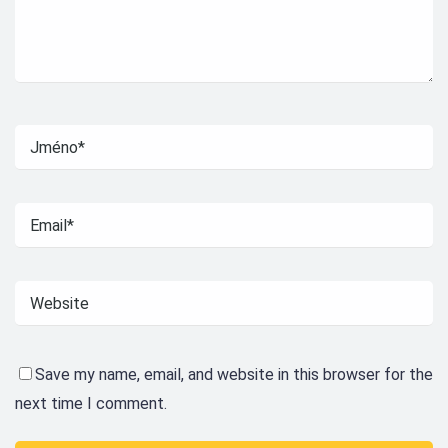
Save my name, email, and website in this browser for the
next time I comment.