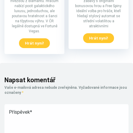
hvězdou z diamantu. Hráčům
zábavy s originální
nabízí pocit galaktického
bonusovou hrou a Free Spiny.
luxusu, jednoduchou, ale
Ideální volba pro hráče, kteří
poutavou hratelnost a šanci
hledají stylový automat se
na třpytivou výhru. V ČR
střední volatilitou a
legálně dostupná ve Fortuně
atraktivními
Vegas.
Hrát nyní!
Hrát nyní!
Napsat komentář
Vaše e-mailová adresa nebude zveřejněna.
Vyžadované informace jsou
označeny
*