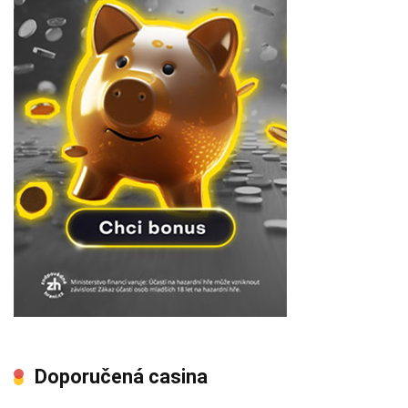
Doporučená casina