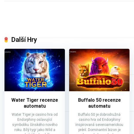
Další Hry
Water Tiger recenze
Buffalo 50 recenze
automatu
automatu
Water Tiger je casino hra od
Buffalo 50 je dobrodružná
Endorphiny oslavující
casino hra od Endorphiny
symboliku čínského nového
inspirovaná severoamerickou
roku. Bílý tygr jako Wild a
prérií. Dominantní bizon je