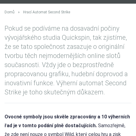
Domů
»
Hrací Automat Second Strike
Pokud se podíváme na dosavadní počiny
vývojářského studia Quickspin, tak zjistíme,
že se tato společnost zasazuje o originální
tvorbu těch nejmodernějších online slotů
současnosti. Vždy jde o bezprostředně
propracovanou grafiku, hudební doprovod a
inovativní funkce. Výherní automat Second
Strike je toho skutečným důkazem.​
Ovocné symboly jsou skvěle zpracovány a 10 výherních
řad je v tomto podání plně dostačujících.
Samozřejmě,
že zde není nouze o symbol Wild, který celou hru a zisk