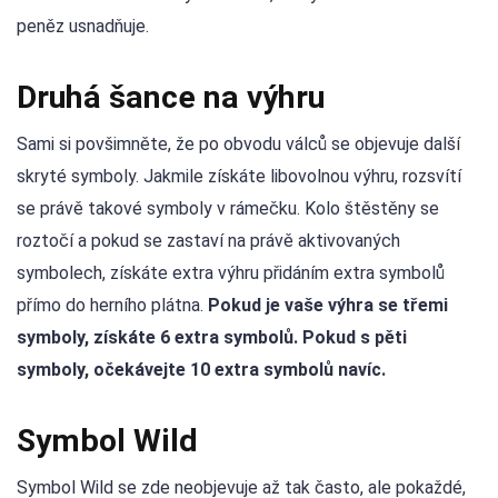
peněz usnadňuje.
Druhá šance na výhru
Sami si povšimněte, že po obvodu válců se objevuje další
skryté symboly. Jakmile získáte libovolnou výhru, rozsvítí
se právě takové symboly v rámečku. Kolo štěstěny se
roztočí a pokud se zastaví na právě aktivovaných
symbolech, získáte extra výhru přidáním extra symbolů
přímo do herního plátna.
Pokud je vaše výhra se třemi
symboly, získáte 6 extra symbolů. Pokud s pěti
symboly, očekávejte 10 extra symbolů navíc.
Symbol Wild
Symbol Wild se zde neobjevuje až tak často, ale pokaždé,