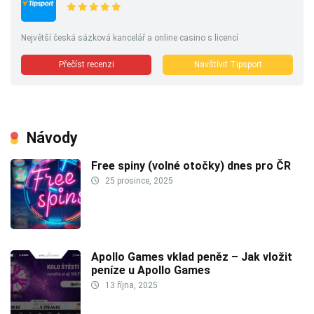
Největší česká sázková kancelář a online casino s licencí
Přečíst recenzi
Navštívit Tipsport
Návody
Free spiny (volné otočky) dnes pro ČR
25 prosince, 2025
Apollo Games vklad peněz – Jak vložit
peníze u Apollo Games
13 října, 2025