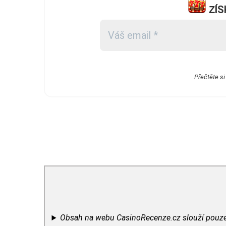
Í
Z
Přečtěte s
Obsah na webu CasinoRecenze.cz slouží pouz