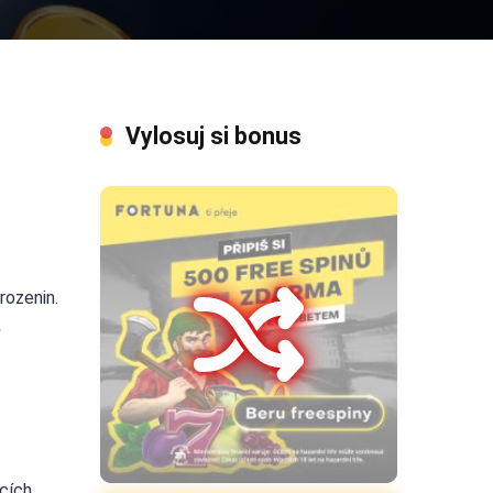
Vylosuj si bonus
rozenin.
e
acích