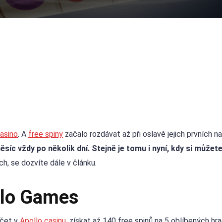
asino
. A
free spiny
začalo rozdávat až při oslavě jejich prvních na
síc vždy po několik dní. Stejně je tomu i nyní, kdy si můžet
ch, se dozvíte dále v článku.
llo Games
účet v
Apollo casinu
, získat až 140 free spinů na 5 oblíbených hr