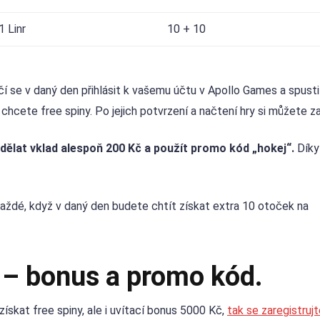
1 Linr
10 + 10
čí se v daný den přihlásit k vašemu účtu v Apollo Games a spusti
 chcete free spiny. Po jejich potvrzení a načtení hry si můžete za
udělat vklad alespoň 200 Kč a použít promo kód „hokej“.
Díky
ždé, když v daný den budete chtít získat extra 10 otoček na
 – bonus a promo kód.
skat free spiny, ale i uvítací bonus 5000 Kč,
tak se zaregistruj