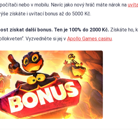
a počítači nebo v mobilu. Navíc jako nový hráč máte nárok na
uvít
 výše získáte i uvítací bonus až do 5000 Kč.
ost získat další bonus. Ten je 100% do 2000 Kč.
Získáte ho, 
lokveten“. Vyzvedněte si jej v
Apollo Games casinu
.