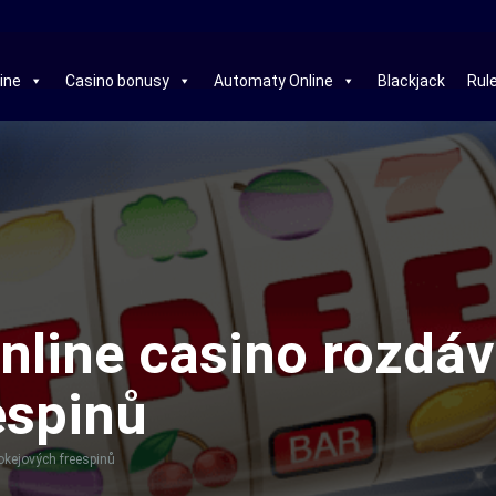
ine
Casino bonusy
Automaty Online
Blackjack
Rule
nline casino rozdá
espinů
kejových freespinů