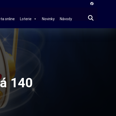
ta online
Loterie
Novinky
Návody
vá 140