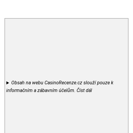
Obsah na webu CasinoRecenze.cz slouží pouze k
informačním a zábavním účelům.
Číst dál