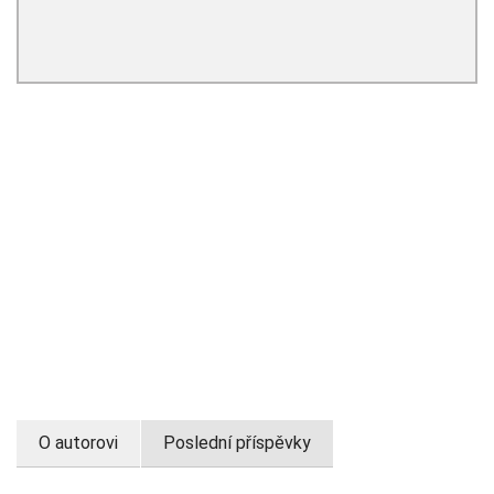
O autorovi
Poslední příspěvky