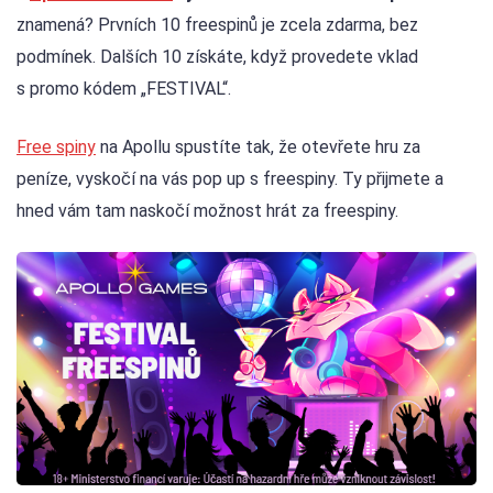
znamená? Prvních 10 freespinů je zcela zdarma, bez
podmínek. Dalších 10 získáte, když provedete vklad
s promo kódem „FESTIVAL“.
Free spiny
na Apollu spustíte tak, že otevřete hru za
peníze, vyskočí na vás pop up s freespiny. Ty přijmete a
hned vám tam naskočí možnost hrát za freespiny.