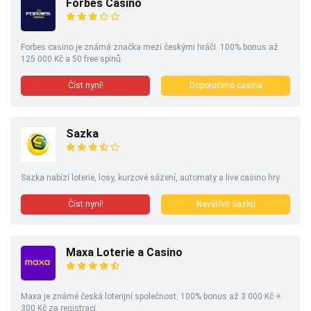
Forbes Casino
Forbes casino je známá značka mezi českými hráči. 100% bonus až
125 000 Kč a 50 free spinů.
Číst nyní!
Doporučená casina
Sazka
Sazka nabízí loterie, losy, kurzové sázení, automaty a live casino hry.
Číst nyní!
Navštívit Sazku
Maxa Loterie a Casino
Maxa je známé česká loterijní společnost. 100% bonus až 3 000 Kč +
300 Kč za registraci.