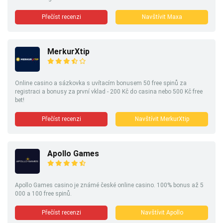
Přečíst recenzi
Navštívit Maxa
MerkurXtip
Online casino a sázkovka s uvítacím bonusem 50 free spinů za
registraci a bonusy za první vklad - 200 Kč do casina nebo 500 Kč free
bet!
Přečíst recenzi
Navštívit MerkurXtip
Apollo Games
Apollo Games casino je známé české online casino. 100% bonus až 5
000 a 100 free spinů.
Přečíst recenzi
Navštívit Apollo