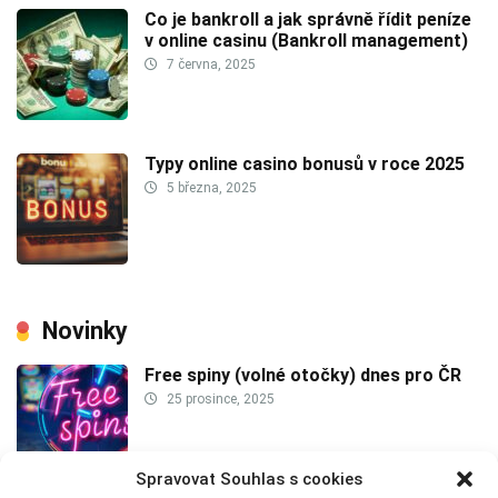
Co je bankroll a jak správně řídit peníze
v online casinu (Bankroll management)
7 června, 2025
Typy online casino bonusů v roce 2025
5 března, 2025
Novinky
Free spiny (volné otočky) dnes pro ČR
25 prosince, 2025
Spravovat Souhlas s cookies