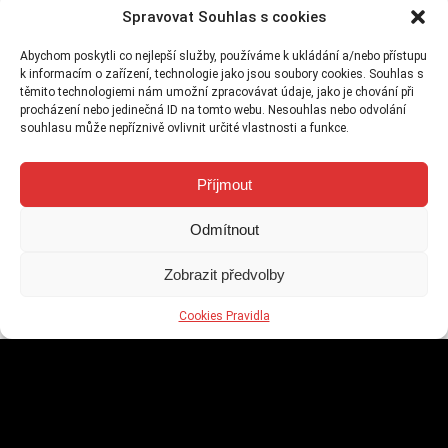
Spravovat Souhlas s cookies
Abychom poskytli co nejlepší služby, používáme k ukládání a/nebo přístupu
k informacím o zařízení, technologie jako jsou soubory cookies. Souhlas s
Asijské dobrodružství se 100 freespiny
těmito technologiemi nám umožní zpracovávat údaje, jako je chování při
v Apollu
procházení nebo jedinečná ID na tomto webu. Nesouhlas nebo odvolání
souhlasu může nepříznivě ovlivnit určité vlastnosti a funkce.
22 července, 2025
Příjmout
Získejte až 200 free spinů na Casimi
Odmítnout
hrách v Merkur casinu
15 července, 2025
Zobrazit předvolby
Cookies Pravidla
25 freespinů na Maxa pouze dnes
9 července, 2025