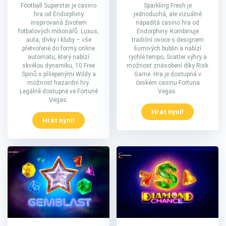
Football Superstar je casino
Sparkling Fresh je
hra od Endorphiny
jednoduchá, ale vizuálně
inspirovaná životem
nápaditá casino hra od
fotbalových milionářů. Luxus,
Endorphiny. Kombinuje
auta, dívky i kluby – vše
tradiční ovoce s designem
přetvořené do formy online
šumivých bublin a nabízí
automatu, který nabízí
rychlé tempo, Scatter výhry a
skvělou dynamiku, 10 Free
možnost znásobení díky Risk
Spinů s přilepenými Wildy a
Game. Hra je dostupná v
možnost hazardní hry.
českém casinu Fortuna
Legálně dostupné ve Fortuně
Vegas.
Vegas.
Hrát nyní!
Hrát nyní!