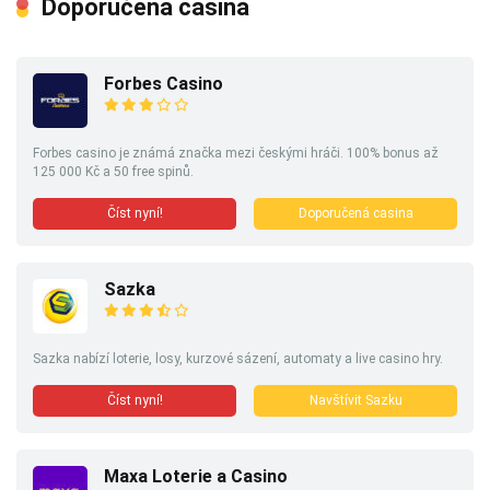
Doporučená casina
Forbes Casino
Forbes casino je známá značka mezi českými hráči. 100% bonus až
125 000 Kč a 50 free spinů.
Číst nyní!
Doporučená casina
Sazka
Sazka nabízí loterie, losy, kurzové sázení, automaty a live casino hry.
Číst nyní!
Navštívit Sazku
Maxa Loterie a Casino