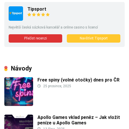
Tipsport
Největší česká sázková kancelář a online casino s licencí
Přečíst recenzi
Navštívit Tipsport
Návody
Free spiny (volné otočky) dnes pro ČR
25 prosince, 2025
Apollo Games vklad peněz – Jak vložit
peníze u Apollo Games