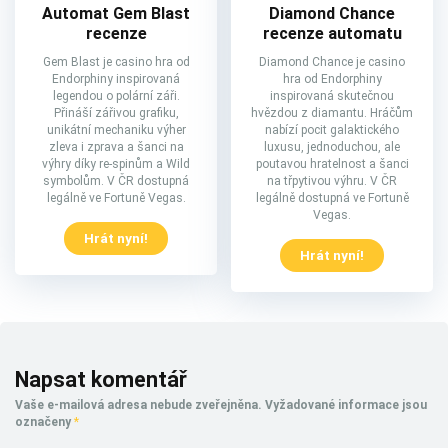
Diamond Chance
Automat Gem Blast
recenze automatu
recenze
Diamond Chance je casino
Gem Blast je casino hra od
hra od Endorphiny
Endorphiny inspirovaná
inspirovaná skutečnou
legendou o polární záři.
hvězdou z diamantu. Hráčům
Přináší zářivou grafiku,
nabízí pocit galaktického
unikátní mechaniku výher
luxusu, jednoduchou, ale
zleva i zprava a šanci na
poutavou hratelnost a šanci
výhry díky re-spinům a Wild
na třpytivou výhru. V ČR
symbolům. V ČR dostupná
legálně dostupná ve Fortuně
legálně ve Fortuně Vegas.
Vegas.
Hrát nyní!
Hrát nyní!
Napsat komentář
Vaše e-mailová adresa nebude zveřejněna.
Vyžadované informace jsou
označeny
*