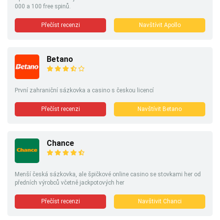
000 a 100 free spinů.
Přečíst recenzi
Navštívit Apollo
Betano
První zahraniční sázkovka a casino s českou licencí
Přečíst recenzi
Navštívit Betano
Chance
Menší česká sázkovka, ale špičkové online casino se stovkami her od
předních výrobců včetně jackpotových her
Přečíst recenzi
Navštivit Chanci