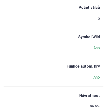
Počet válců
5
Symbol Wild
Ano
Funkce autom. hry
Ano
Návratnost
96,5%