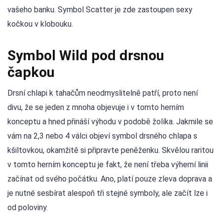
vašeho banku. Symbol Scatter je zde zastoupen sexy
kočkou v klobouku.
Symbol Wild pod drsnou
čapkou
Drsní chlapi k tahačům neodmyslitelně patří, proto není
divu, že se jeden z mnoha objevuje i v tomto herním
konceptu a hned přináší výhodu v podobě žolíka. Jakmile se
vám na 2,3 nebo 4 válci objeví symbol drsného chlapa s
kšiltovkou, okamžitě si připravte peněženku. Skvělou raritou
v tomto herním konceptu je fakt, že není třeba výherní linii
začínat od svého počátku. Ano, platí pouze zleva doprava a
je nutné sesbírat alespoň tři stejné symboly, ale začít lze i
od poloviny.