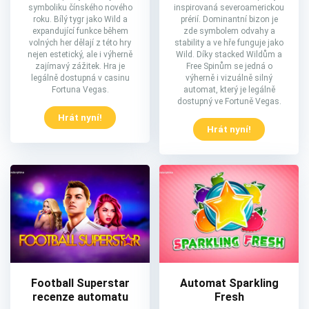
symboliku čínského nového
inspirovaná severoamerickou
roku. Bílý tygr jako Wild a
prérií. Dominantní bizon je
expandující funkce během
zde symbolem odvahy a
volných her dělají z této hry
stability a ve hře funguje jako
nejen estetický, ale i výherně
Wild. Díky stacked Wildům a
zajímavý zážitek. Hra je
Free Spinům se jedná o
legálně dostupná v casinu
výherně i vizuálně silný
Fortuna Vegas.
automat, který je legálně
dostupný ve Fortuně Vegas.
Hrát nyní!
Hrát nyní!
Football Superstar
Automat Sparkling
recenze automatu
Fresh