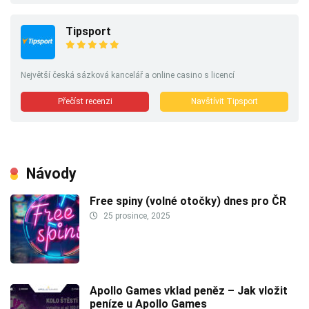
Tipsport
Největší česká sázková kancelář a online casino s licencí
Přečíst recenzi
Navštívit Tipsport
Návody
Free spiny (volné otočky) dnes pro ČR
25 prosince, 2025
Apollo Games vklad peněz – Jak vložit
peníze u Apollo Games