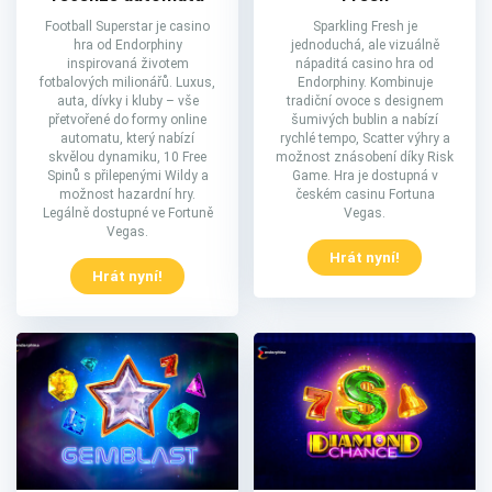
Football Superstar je casino
Sparkling Fresh je
hra od Endorphiny
jednoduchá, ale vizuálně
inspirovaná životem
nápaditá casino hra od
fotbalových milionářů. Luxus,
Endorphiny. Kombinuje
auta, dívky i kluby – vše
tradiční ovoce s designem
přetvořené do formy online
šumivých bublin a nabízí
automatu, který nabízí
rychlé tempo, Scatter výhry a
skvělou dynamiku, 10 Free
možnost znásobení díky Risk
Spinů s přilepenými Wildy a
Game. Hra je dostupná v
možnost hazardní hry.
českém casinu Fortuna
Legálně dostupné ve Fortuně
Vegas.
Vegas.
Hrát nyní!
Hrát nyní!