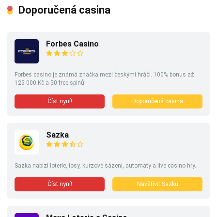
Doporučená casina
Forbes Casino
Forbes casino je známá značka mezi českými hráči. 100% bonus až
125 000 Kč a 50 free spinů.
Číst nyní!
Doporučená casina
Sazka
Sazka nabízí loterie, losy, kurzové sázení, automaty a live casino hry.
Číst nyní!
Navštívit Sazku