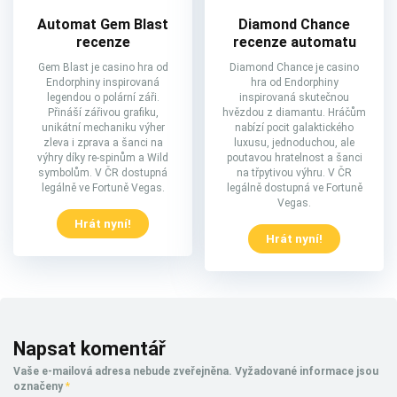
Diamond Chance
Automat Gem Blast
recenze automatu
recenze
Diamond Chance je casino
Gem Blast je casino hra od
hra od Endorphiny
Endorphiny inspirovaná
inspirovaná skutečnou
legendou o polární záři.
hvězdou z diamantu. Hráčům
Přináší zářivou grafiku,
nabízí pocit galaktického
unikátní mechaniku výher
luxusu, jednoduchou, ale
zleva i zprava a šanci na
poutavou hratelnost a šanci
výhry díky re-spinům a Wild
na třpytivou výhru. V ČR
symbolům. V ČR dostupná
legálně dostupná ve Fortuně
legálně ve Fortuně Vegas.
Vegas.
Hrát nyní!
Hrát nyní!
Napsat komentář
Vaše e-mailová adresa nebude zveřejněna.
Vyžadované informace jsou
označeny
*