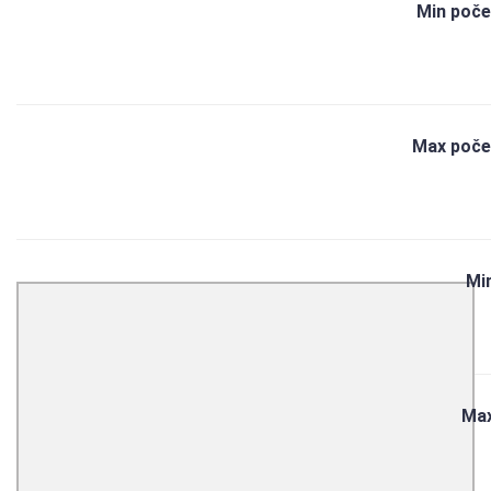
Min poče
Max počet
Mi
Max