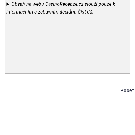
Obsah na webu CasinoRecenze.cz slouží pouze k
informačním a zábavním účelům.
Číst dál
Počet 