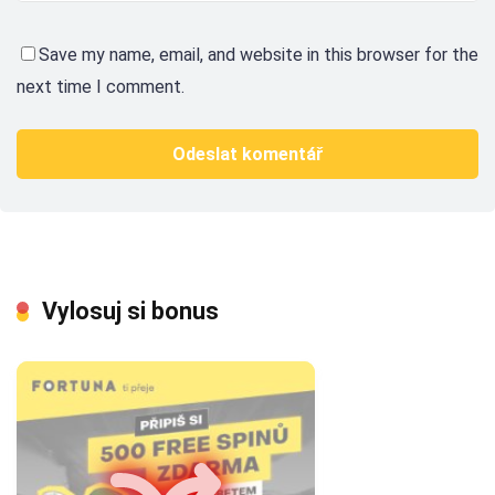
Save my name, email, and website in this browser for the
next time I comment.
Vylosuj si bonus