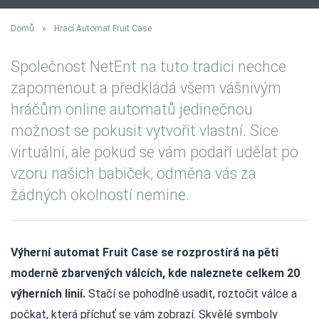
Domů
»
Hrací Automat Fruit Case
Společnost NetEnt na tuto tradici nechce
zapomenout a předkládá všem vášnivým
hráčům online automatů jedinečnou
možnost se pokusit vytvořit vlastní. Sice
virtuální, ale pokud se vám podaří udělat po
vzoru našich babiček, odměna vás za
žádných okolností nemine.​
Výherní automat Fruit Case se rozprostírá na pěti
moderně zbarvených válcích, kde naleznete celkem 20
výherních linií.
Stačí se pohodlně usadit, roztočit válce a
počkat, která příchuť se vám zobrazí. Skvělé symboly