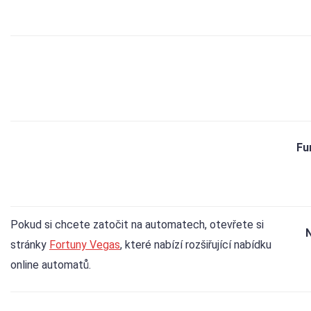
Fu
​Pokud si chcete zatočit na automatech, otevřete si
N
stránky
Fortuny Vegas
, které nabízí rozšiřující nabídku
online automatů.