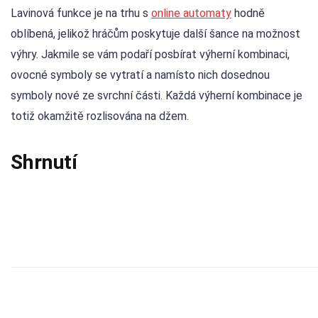
Lavinová funkce je na trhu s
online automaty
hodně
oblíbená, jelikož hráčům poskytuje další šance na možnost
výhry. Jakmile se vám podaří posbírat výherní kombinaci,
ovocné symboly se vytratí a namísto nich dosednou
symboly nové ze svrchní části. Každá výherní kombinace je
totiž okamžitě rozlisována na džem.
Shrnutí