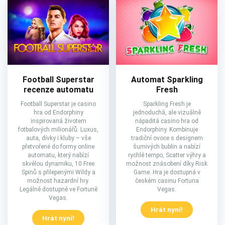
Football Superstar
Automat Sparkling
recenze automatu
Fresh
Football Superstar je casino
Sparkling Fresh je
hra od Endorphiny
jednoduchá, ale vizuálně
inspirovaná životem
nápaditá casino hra od
fotbalových milionářů. Luxus,
Endorphiny. Kombinuje
auta, dívky i kluby – vše
tradiční ovoce s designem
přetvořené do formy online
šumivých bublin a nabízí
automatu, který nabízí
rychlé tempo, Scatter výhry a
skvělou dynamiku, 10 Free
možnost znásobení díky Risk
Spinů s přilepenými Wildy a
Game. Hra je dostupná v
možnost hazardní hry.
českém casinu Fortuna
Legálně dostupné ve Fortuně
Vegas.
Vegas.
Hrát nyní!
Hrát nyní!