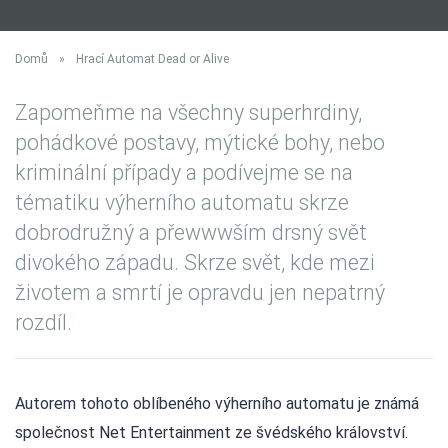
Domů
»
Hrací Automat Dead or Alive
Zapomeňme na všechny superhrdiny,
pohádkové postavy, mýtické bohy, nebo
kriminální případy a podívejme se na
tématiku výherního automatu skrze
dobrodružný a přewwwším drsný svět
divokého západu. Skrze svět, kde mezi
životem a smrtí je opravdu jen nepatrný
rozdíl.
Autorem tohoto oblíbeného výherního automatu je známá
společnost Net Entertainment ze švédského království.