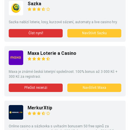
Sazka
Sazka nabízí loterie, losy, kurzové sázení, automaty a live casino hry.
Číst nyní!
Navštívit Sazku
Maxa Loterie a Casino
Maxa je známé česká loterijní společnost. 100% bonus až 3 000 Kč +
300 Kč za registraci.
Přečíst recenzi
Navštívit Maxa
MerkurXtip
Online casino a sázkovka s uvítacím bonusem 50 free spinů za