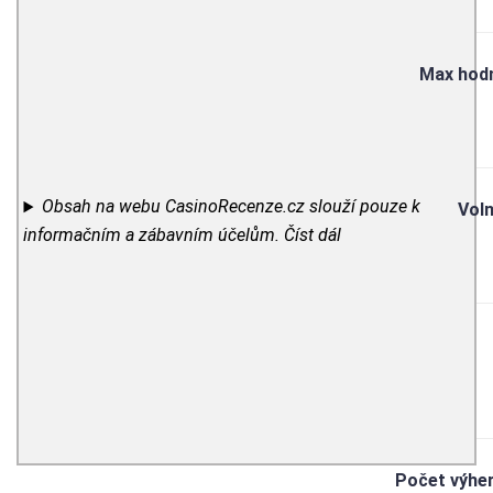
Max hod
Obsah na webu CasinoRecenze.cz slouží pouze k
Voln
informačním a zábavním účelům.
Číst dál
Počet výher