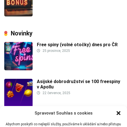
Novinky
Free spiny (volné otočky) dnes pro ČR
25 prosince, 2025
Asijské dobrodružství se 100 freespiny
v Apollu
22 července, 2025
Spravovat Souhlas s cookies
Získejte až 200 free spinů na Casimi
hrách v Merkur casinu
Abychom poskytli co nejlepší služby, používáme k ukládání a/nebo přístupu