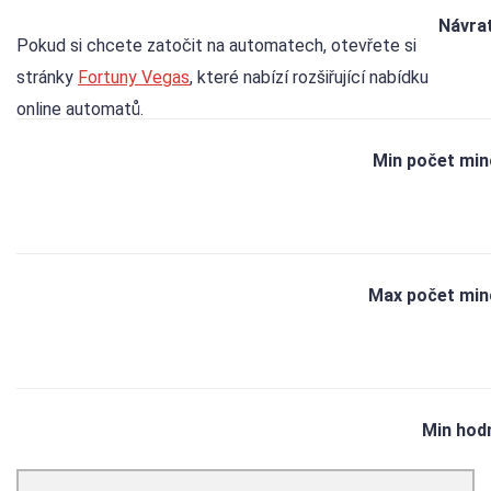
Návrat
Pokud si chcete zatočit na automatech, otevřete si
stránky
Fortuny Vegas
, které nabízí rozšiřující nabídku
online automatů.
Min počet min
Max počet minc
Min hod