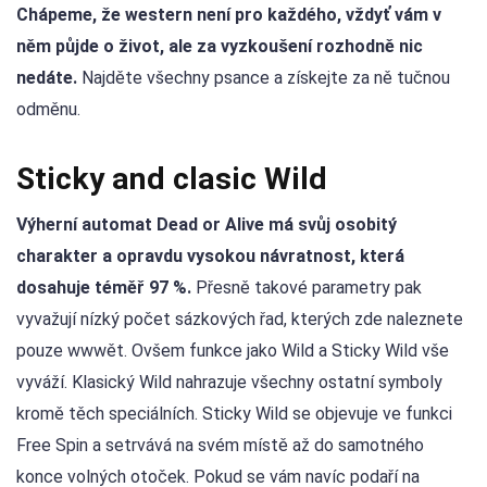
Chápeme, že western není pro každého, vždyť vám v
něm půjde o život, ale za vyzkoušení rozhodně nic
nedáte.
Najděte všechny psance a získejte za ně tučnou
odměnu.
Sticky and clasic Wild
Výherní automat Dead or Alive má svůj osobitý
charakter a opravdu vysokou návratnost, která
dosahuje téměř 97 %.
Přesně takové parametry pak
vyvažují nízký počet sázkových řad, kterých zde naleznete
pouze wwwět. Ovšem funkce jako Wild a Sticky Wild vše
vyváží. Klasický Wild nahrazuje všechny ostatní symboly
kromě těch speciálních. Sticky Wild se objevuje ve funkci
Free Spin a setrvává na svém místě až do samotného
konce volných otoček. Pokud se vám navíc podaří na