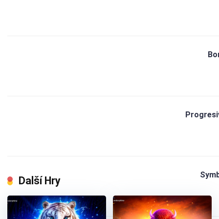
Bo
Progresi
Symb
Další Hry