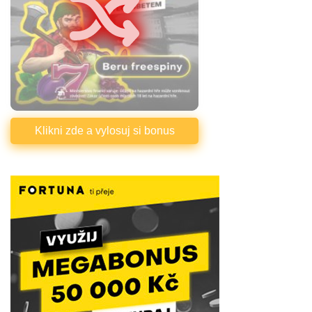
Klikni zde a vylosuj si bonus