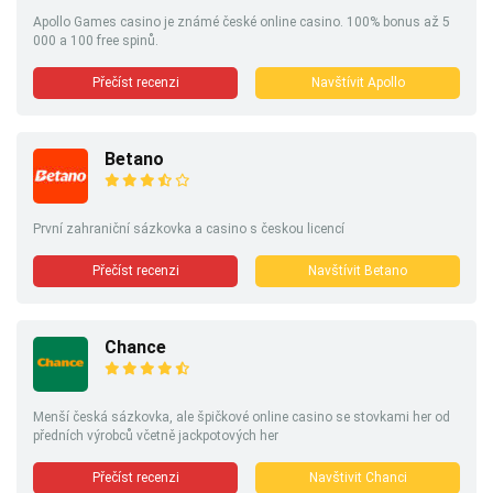
Apollo Games casino je známé české online casino. 100% bonus až 5
000 a 100 free spinů.
Přečíst recenzi
Navštívit Apollo
Betano
První zahraniční sázkovka a casino s českou licencí
Přečíst recenzi
Navštívit Betano
Chance
Menší česká sázkovka, ale špičkové online casino se stovkami her od
předních výrobců včetně jackpotových her
Přečíst recenzi
Navštivit Chanci