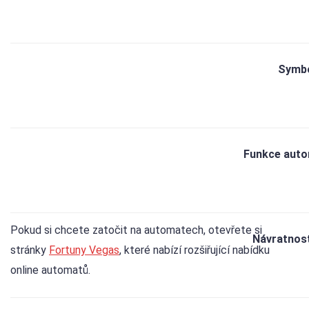
Symbo
Funkce auto
Pokud si chcete zatočit na automatech, otevřete si
Návratnost
stránky
Fortuny Vegas
, které nabízí rozšiřující nabídku
online automatů.