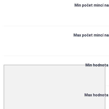
Min počet mincí na
Max počet mincí na
Min hodnota
Max hodnota