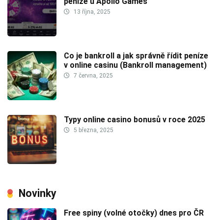
peníze u Apollo Games
13 října, 2025
Co je bankroll a jak správně řídit peníze
v online casinu (Bankroll management)
7 června, 2025
Typy online casino bonusů v roce 2025
5 března, 2025
Novinky
Free spiny (volné otočky) dnes pro ČR