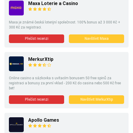
Maxa Loterie a Casino
Maxa je známé česká loterijní společnost. 100% bonus až 3 000 Kč +
300 Kč za registraci.
Přečíst recenzi
Navštívit Maxa
MerkurXtip
Online casino a sázkovka s uvítacím bonusem 50 free spinů za
registraci a bonusy za první vklad - 200 Kč do casina nebo 500 Kč free
bet!
Přečíst recenzi
Navštívit MerkurXtip
Apollo Games