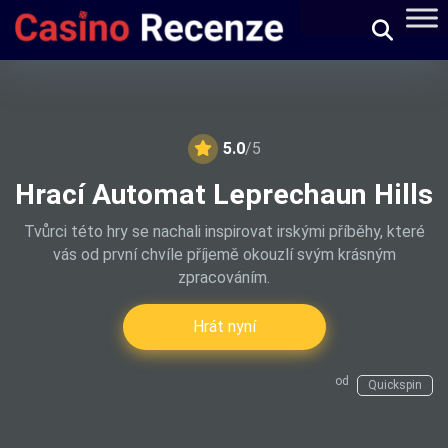
5.0
/5
Hrací Automat Leprechaun Hills
Tvůrci této hry se nachali inspirovat irskými příběhy, které
vás od první chvíle příjemě okouzlí svým krásným
zpracováním.
Hrát nyní
od
Quickspin