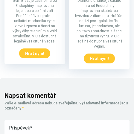
Diamond Chance je casino
Gem Blast je casino hra od
hra od Endorphiny
Endorphiny inspirovaná
inspirovaná skutečnou
legendou o polární záři.
hvězdou z diamantu. Hráčům
Přináší zářivou grafiku,
nabízí pocit galaktického
unikátní mechaniku výher
luxusu, jednoduchou, ale
zleva i zprava a šanci na
poutavou hratelnost a šanci
výhry díky re-spinům a Wild
na třpytivou výhru. V ČR
symbolům. V ČR dostupná
legálně dostupná ve Fortuně
legálně ve Fortuně Vegas.
Vegas.
Hrát nyní!
Hrát nyní!
Napsat komentář
Vaše e-mailová adresa nebude zveřejněna.
Vyžadované informace jsou
označeny
*