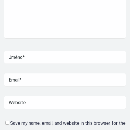
Save my name, email, and website in this browser for the