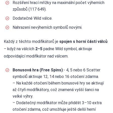
Rozšíření hrací mřížky na maximální počet výherních
způsobů (117 649).
Dodatečné Wild válce.
Nahrazení nevýherních symbolů novými.
Každý z těchto modifikátorů je
spojen s horní částí válců
– když na válcích
2–5
padne Wild symbol, aktivuje
odpovídající modifikátor nad válcem.
Bonusová hra (Free Spins)
:- 4, 5 nebo 6 Scatter
symbolů aktivuje 12, 14 nebo 16 otočení zdarma.
– Na každé otočení během bonusové hry se aktivují
až čtyři modifikátory, což znamená vyšší šanci na
velké výhry.
– Dodatečný modifikátor může přidělit 3–10 extra
otočení zdarma, což umožňuje ještě delší herní