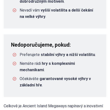
dobrodružným motivem
.
Nevadí vám
vyšší volatilita a delší čekání
na velké výhry
.
Nedoporučujeme, pokud:
Preferujete
stabilní výhry a nižší volatilitu
.
Nemáte rádi
hry s komplexními
mechanikami
.
Očekáváte
garantované vysoké výhry v
základní hře
.
Celkově je Ancient Island Megaways napínavý a inovativní