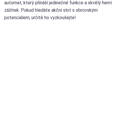
automat, který přináší jedinečné funkce a skvělý herní
zážitek. Pokud hledáte akční slot s obrovským
potenciálem, určitě ho vyzkoušejte!