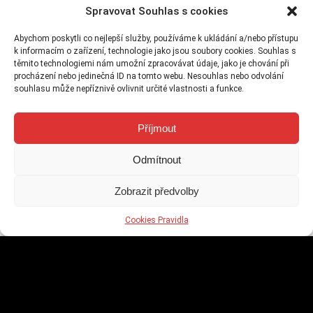
Spravovat Souhlas s cookies
Synot turnaj ve Vegas o až 100 FS za 20
Abychom poskytli co nejlepší služby, používáme k ukládání a/nebo přístupu
Kč
k informacím o zařízení, technologie jako jsou soubory cookies. Souhlas s
těmito technologiemi nám umožní zpracovávat údaje, jako je chování při
18 května, 2025
procházení nebo jedinečná ID na tomto webu. Nesouhlas nebo odvolání
souhlasu může nepříznivě ovlivnit určité vlastnosti a funkce.
Příjmout
Odmítnout
Zobrazit předvolby
Cookies Pravidla