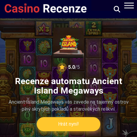
5.0
/5
Recenze automatu Ancient
Island Megaways
Ancient Island Megaways vás zavede na tajemný ostrov
plný skrytých pokladů a starověkých relikvií.
Hrát nyní!