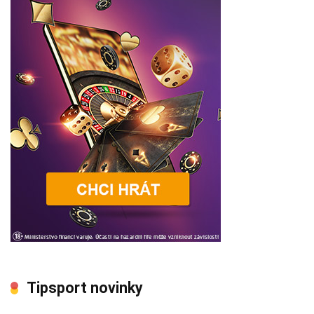
Tipsport novinky