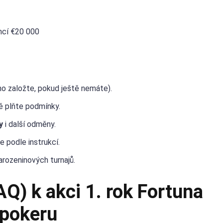
ancí €20 000
ho založte, pokud ještě nemáte).
 plňte podmínky.
y
i další odměny.
e podle instrukcí.
arozeninových turnajů.
AQ) k akci 1. rok Fortuna
 pokeru