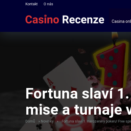
Kontakt
O nás
Casina onl
Fortuna slaví 1
mise a turnaje 
Domů
»
Novinky
»
Fortuna slaví 1. narozeniny pokeru! Free spi