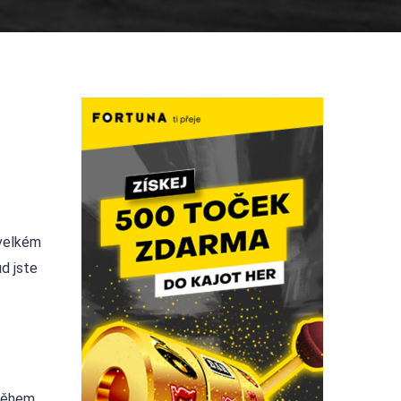
 velkém
ud jste
 během