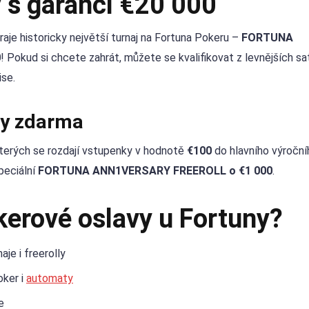
 s garancí €20 000
raje historicky největší turnaj na Fortuna Pokeru –
FORTUNA
0
! Pokud si chcete zahrát, můžete se kvalifikovat z levnějších sat
ise.
ky zdarma
kterých se rozdají vstupenky v hodnotě
€100
do hlavního výroční
speciální
FORTUNA ANN1VERSARY FREEROLL o €1 000
.
kerové oslavy u Fortuny?
je i freerolly
oker i
automaty
e