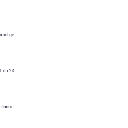
rách je
ut do 24
 šanci