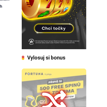
ch
Vylosuj si bonus