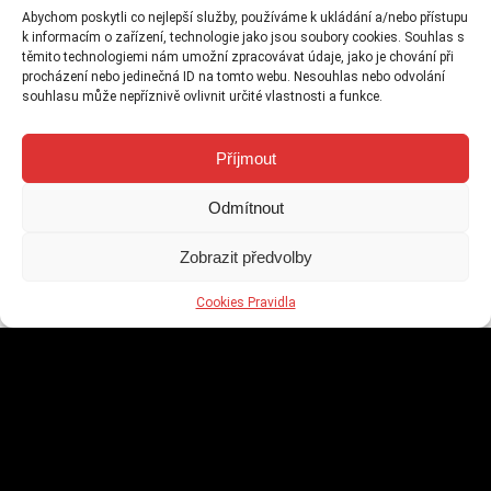
Fortuna slaví 1. narozeniny pokeru! Free
Abychom poskytli co nejlepší služby, používáme k ukládání a/nebo přístupu
spiny, mise a turnaje v březnu
k informacím o zařízení, technologie jako jsou soubory cookies. Souhlas s
3 března, 2025
těmito technologiemi nám umožní zpracovávat údaje, jako je chování při
procházení nebo jedinečná ID na tomto webu. Nesouhlas nebo odvolání
souhlasu může nepříznivě ovlivnit určité vlastnosti a funkce.
Fortuna Lucky Boxy – Každý den šance
na výhru!
Příjmout
31 ledna, 2025
Odmítnout
Zobrazit předvolby
Festival novinek u Fortuny – Hrajte
oblíbené automaty a získejte bonusy!
Cookies Pravidla
29 ledna, 2025
Změny ve vedení Fortuna Entertainment
Group – Dieter John, nový generální
ředitel
13 ledna, 2025