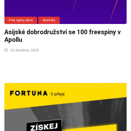
Free spiny akce
Novinky
Asijské dobrodružství se 100 freespiny v
Apollu
22 července, 2025