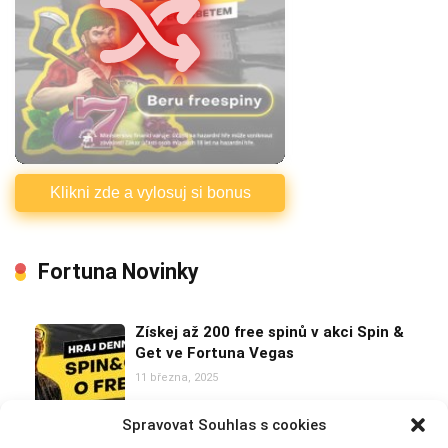
Klikni zde a vylosuj si bonus
Fortuna Novinky
Získej až 200 free spinů v akci Spin &
Get ve Fortuna Vegas
11 března, 2025
Spravovat Souhlas s cookies