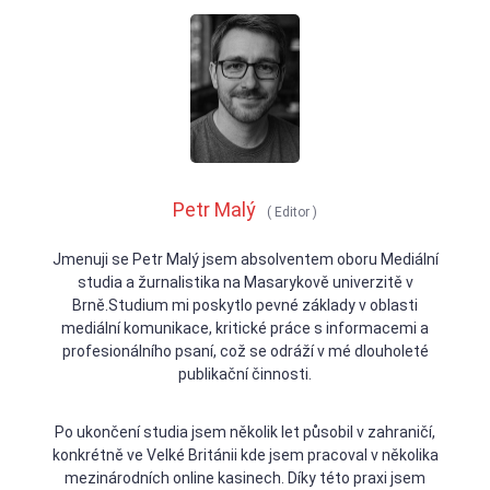
Petr Malý
(
Editor
)
Jmenuji se Petr Malý jsem absolventem oboru Mediální
studia a žurnalistika na Masarykově univerzitě v
Brně.Studium mi poskytlo pevné základy v oblasti
mediální komunikace, kritické práce s informacemi a
profesionálního psaní, což se odráží v mé dlouholeté
publikační činnosti.
Po ukončení studia jsem několik let působil v zahraničí,
konkrétně ve Velké Británii kde jsem pracoval v několika
mezinárodních online kasinech. Díky této praxi jsem