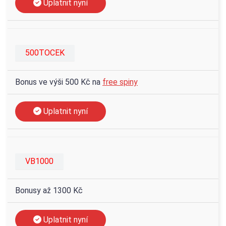
Uplatnit nyní
500TOCEK
Bonus ve výši 500 Kč na
free spiny
Uplatnit nyní
VB1000
Bonusy až 1300 Kč
Uplatnit nyní