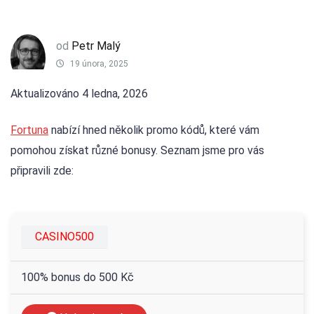
od
Petr Malý
19 února, 2025
Aktualizováno 4 ledna, 2026
Fortuna
nabízí hned několik promo kódů, které vám
pomohou získat různé bonusy. Seznam jsme pro vás
připravili zde:
CASINO500
100% bonus do 500 Kč