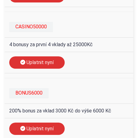
CASINO50000
4 bonusy za první 4 vklady až 25000Kč
Uplatnit nyní
BONUS6000
200% bonus za vklad 3000 Kč do výše 6000 Kč
Uplatnit nyní