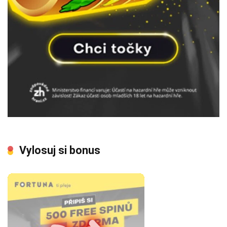
Vylosuj si bonus