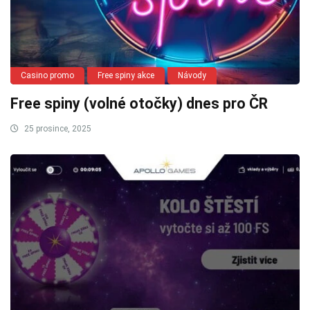
Casino promo
Free spiny akce
Návody
Free spiny (volné otočky) dnes pro ČR
25 prosince, 2025