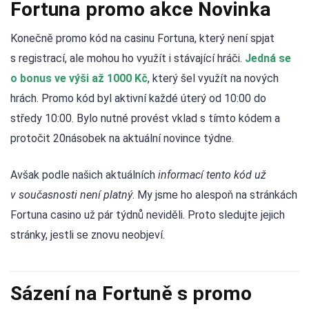
Fortuna promo akce Novinka
Konečně promo kód na casinu Fortuna, který není spjat
s registrací, ale mohou ho využít i stávající hráči.
Jedná se
o bonus ve výši až 1000 Kč
, který šel využít na nových
hrách. Promo kód byl aktivní každé úterý od 10:00 do
středy 10:00. Bylo nutné provést vklad s tímto kódem a
protočit 20násobek na aktuální novince týdne.
Avšak podle našich aktuálních
informací tento kód už
v současnosti není platný
. My jsme ho alespoň na stránkách
Fortuna casino už pár týdnů neviděli. Proto sledujte jejich
stránky, jestli se znovu neobjeví.
Sázení na Fortuně s promo