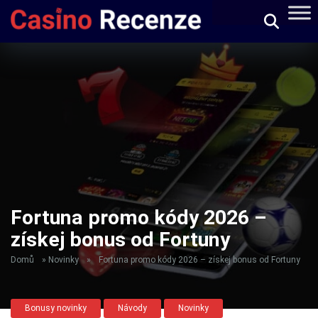
Fortuna promo kódy 2026 –
získej bonus od Fortuny
Domů
»
Novinky
»
Fortuna promo kódy 2026 – získej bonus od Fortuny
Bonusy novinky
Návody
Novinky