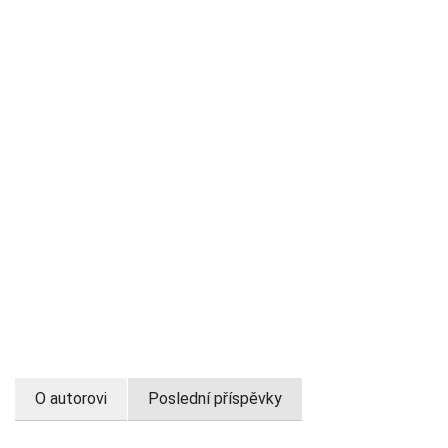
O autorovi
Poslední příspěvky