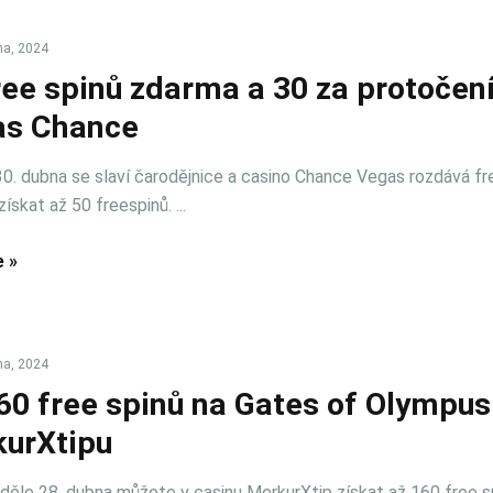
a, 2024
ree spinů zdarma a 30 za protočení
as Chance
30. dubna se slaví čarodějnice a casino Chance Vegas rozdává fre
skat až 50 freespinů. ...
e »
a, 2024
60 free spinů na Gates of Olympus
urXtipu
děle 28. dubna můžete v casinu MerkurXtip získat až 160 free s