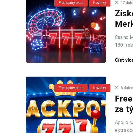
Free spiny akce
Novinky
17 dubn
Získ
Merk
Casino M
180 free 
Číst víc
Free spiny akce
Novinky
8 dubna
Free
za t
Apollo c
extra od