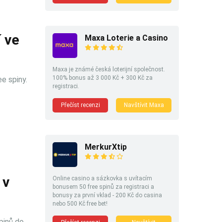
 ve
Maxa Loterie a Casino
Maxa je známé česká loterijní společnost.
100% bonus až 3 000 Kč + 300 Kč za
e spiny.
registraci.
Přečíst recenzi
Navštívit Maxa
MerkurXtip
 v
Online casino a sázkovka s uvítacím
bonusem 50 free spinů za registraci a
bonusy za první vklad - 200 Kč do casina
nebo 500 Kč free bet!
pinů do