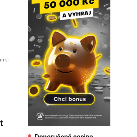
m si
t
Doporučená casina