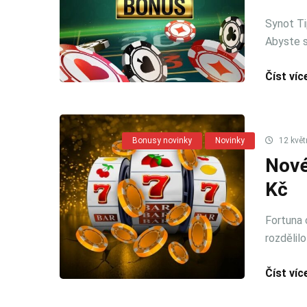
Synot Ti
Abyste si
Číst víc
Bonusy novinky
Novinky
12 květ
Nové
Kč
Fortuna 
rozdělilo
Číst víc