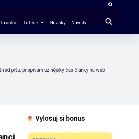
ta online
Loterie
Novinky
Návody
é rád píšu, přispívám už nějaký čas články na web
Vylosuj si bonus
anci