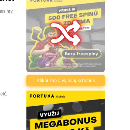
as hry,
Klikni zde a vylosuj si bonus
elů,