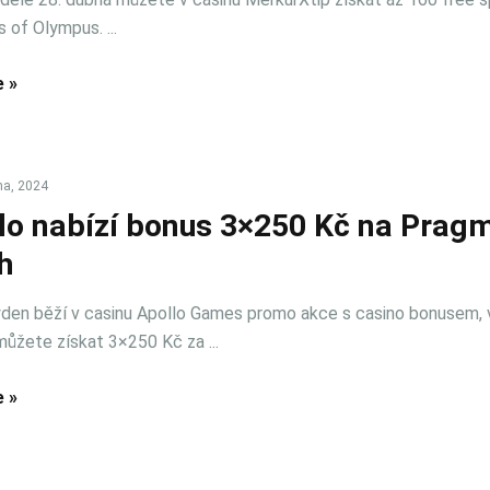
 of Olympus. ...
e »
a, 2024
lo nabízí bonus 3×250 Kč na Prag
h
den běží v casinu Apollo Games promo akce s casino bonusem, 
ůžete získat 3×250 Kč za ...
e »