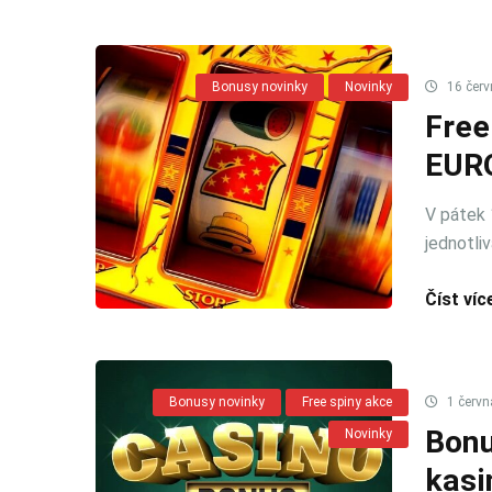
Bonusy novinky
Novinky
16 červ
Free
EUR
V pátek 
jednotliv
Číst víc
Bonusy novinky
Free spiny akce
1 červn
Bonu
Novinky
kasi