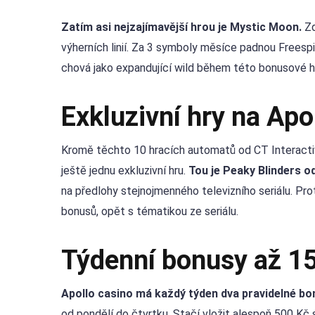
Zatím asi nejzajímavější hrou je Mystic Moon.
Zd
výherních linií. Za 3 symboly měsíce padnou Freespi
chová jako expandující wild během této bonusové h
Exkluzivní hry na Apo
Kromě těchto 10 hracích automatů od CT Interactiv
ještě jednu exkluzivní hru.
Tou je Peaky Blinders o
na předlohy stejnojmenného televizního seriálu. Pr
bonusů, opět s tématikou ze seriálu.
Týdenní bonusy až 15
Apollo casino má každý týden dva pravidelné bo
od pondělí do čtvrtku. Stačí vložit alespoň 500 