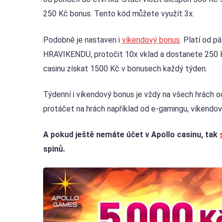
250 Kč bonus. Tento kód můžete využít 3x.
Podobně je nastaven i
víkendový bonus
. Platí od 
HRAVIKENDU, protočit 10x vklad a dostanete 250 Kč
casinu získat 1500 Kč v bonusech každý týden.
Týdenní i víkendový bonus je vždy na všech hrách o
protáčet na hrách například od e-gamingu, víkendov
A pokud ještě nemáte účet v Apollo casinu, tak
spinů.