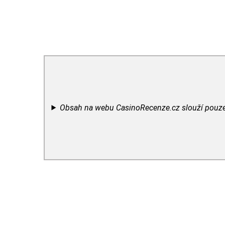
Obsah na webu CasinoRecenze.cz slouží pouz