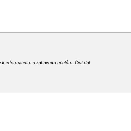
e k informačním a zábavním účelům.
Číst dál