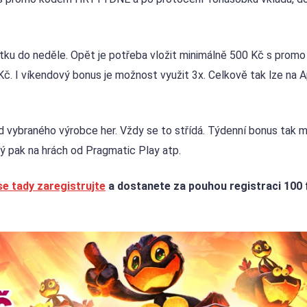
pátku do neděle. Opět je potřeba vložit minimálně 500 Kč s pro
. I víkendový bonus je možnost využit 3x. Celkově tak lze na A
d vybraného výrobce her. Vždy se to střídá. Týdenní bonus tak 
ý pak na hrách od Pragmatic Play atp.
se tady zaregistrujte
a dostanete za pouhou registraci 100 