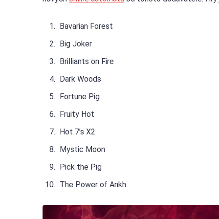
Bavarian Forest
Big Joker
Brilliants on Fire
Dark Woods
Fortune Pig
Fruity Hot
Hot 7’s X2
Mystic Moon
Pick the Pig
The Power of Ankh