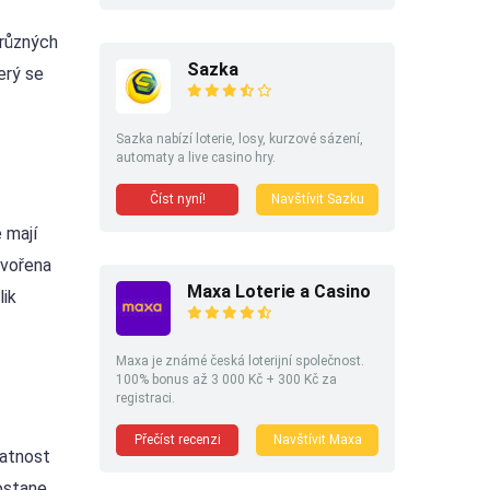
 různých
Sazka
erý se
Sazka nabízí loterie, losy, kurzové sázení,
automaty a live casino hry.
Číst nyní!
Navštívit Sazku
 mají
tvořena
Maxa Loterie a Casino
lik
Maxa je známé česká loterijní společnost.
100% bonus až 3 000 Kč + 300 Kč za
registraci.
Přečíst recenzi
Navštívit Maxa
atnost
ostane