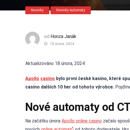
Novinky
Novinky automaty
od
Honza Janák
18 února, 2024
Aktualizováno 18 února, 2024
Apollo
casino
bylo první české kasino, které spus
casino dalších 10 her od tohoto výrobce.
Pojďme 
Nové automaty od CT 
Na začátku února
Apollo online casino
začalo spoušt
nových
online automatů
od tohoto dodavatele. Hry 