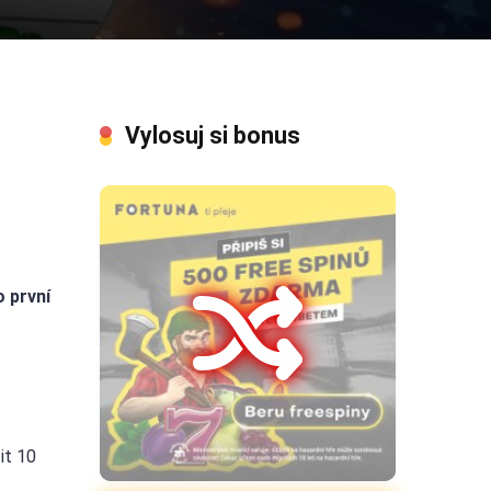
Vylosuj si bonus
o první
it 10