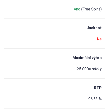
Ano
(Free Spins)
Jackpot
Ne
Maximální výhra
25 000× sázky
RTP
96,53 %