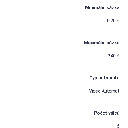
Minimální sázka
0,20 €
Maximální sázka
240 €
Typ automatu
Video Automat
Počet válců
6