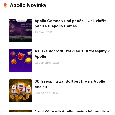
Apollo Novinky
Apollo Games vklad peněz – Jak vložit
peníze u Apollo Games
13 října, 2025
Asijské dobrodružství se 100 freespiny v
Apollu
22 července, 2025
30 freespinů za iSoftbet hry na Apollo
casinu
7 července, 2025
1 mil Kč rozdá Apollo casino během léta