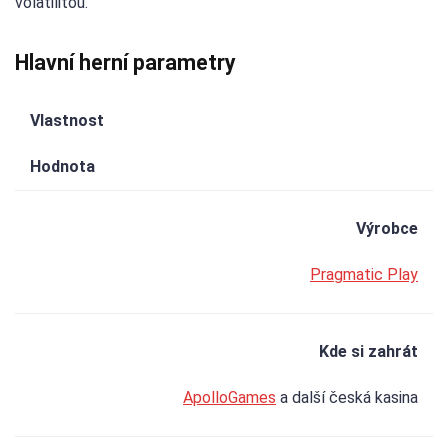
volatilitou.
Hlavní herní parametry
Vlastnost
Hodnota
Výrobce
Pragmatic Play
Kde si zahrát
ApolloGames
a další česká kasina