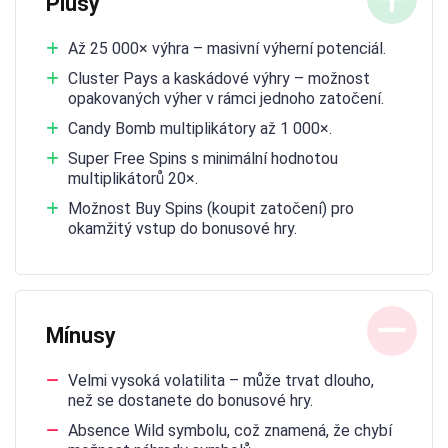
Plusy
Až 25 000× výhra – masivní výherní potenciál.
Cluster Pays a kaskádové výhry – možnost
opakovaných výher v rámci jednoho zatočení.
Candy Bomb multiplikátory až 1 000×.
Super Free Spins s minimální hodnotou
multiplikátorů 20×.
Možnost Buy Spins (koupit zatočení) pro
okamžitý vstup do bonusové hry.
Mínusy
Velmi vysoká volatilita – může trvat dlouho,
než se dostanete do bonusové hry.
Absence Wild symbolu, což znamená, že chybí