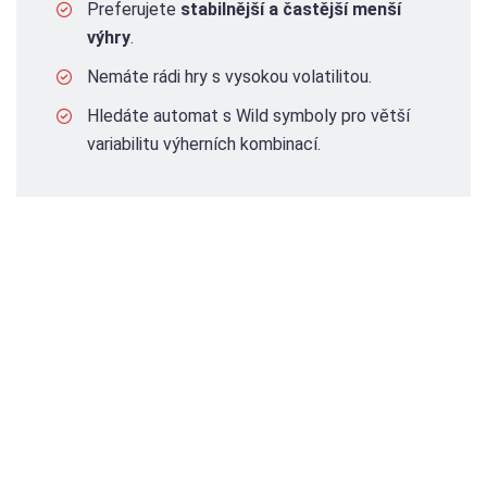
Preferujete
stabilnější a častější menší
výhry
.
Nemáte rádi hry s vysokou volatilitou.
Hledáte automat s Wild symboly pro větší
variabilitu výherních kombinací.