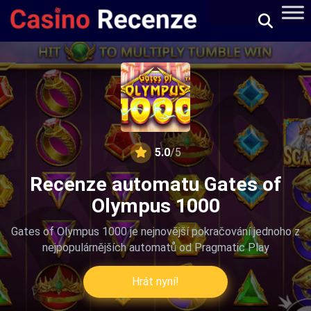
5.0
/5
Recenze automatu Gates of
Olympus 1000
Gates of Olympus 1000 je nejnovější pokračování jednoho z
nejpopulárnějších automatů od Pragmatic Play
Hrát nyní!