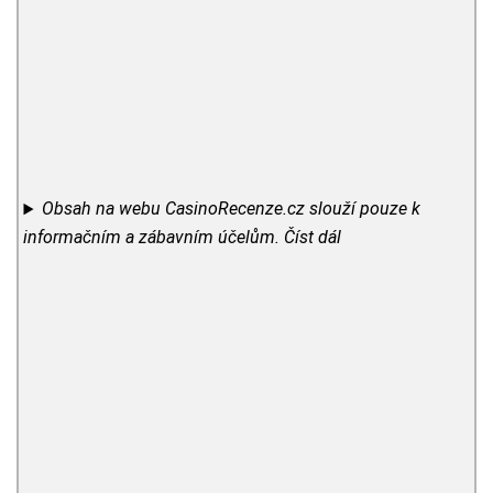
Obsah na webu CasinoRecenze.cz slouží pouze k
informačním a zábavním účelům.
Číst dál