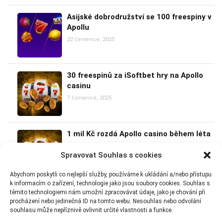
Asijské dobrodružství se 100 freespiny v
Apollu
22 července, 2025
30 freespinů za iSoftbet hry na Apollo
casinu
7 července, 2025
1 mil Kč rozdá Apollo casino během léta
1 července, 2025
Spravovat Souhlas s cookies
Abychom poskytli co nejlepší služby, používáme k ukládání a/nebo přístupu
k informacím o zařízení, technologie jako jsou soubory cookies. Souhlas s
Akce Podmořské dobrodružství o 100
těmito technologiemi nám umožní zpracovávat údaje, jako je chování při
procházení nebo jedinečná ID na tomto webu. Nesouhlas nebo odvolání
freespinů na Apollu
souhlasu může nepříznivě ovlivnit určité vlastnosti a funkce.
23 června, 2025