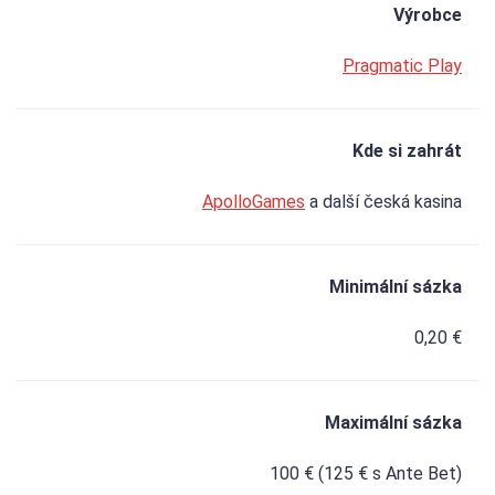
Výrobce
Pragmatic Play
Kde si zahrát
ApolloGames
a další česká kasina
Minimální sázka
0,20 €
Maximální sázka
100 € (125 € s Ante Bet)