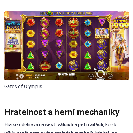
Gates of Olympus
Hratelnost a herní mechaniky
Hra se odehrává na
šesti válcích a pěti řadách
, kde k