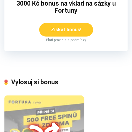
3000 Kč bonus na vklad na sázky u
Fortuny
Získat bonus!
Platí pravidla a podmínky
Vylosuj si bonus