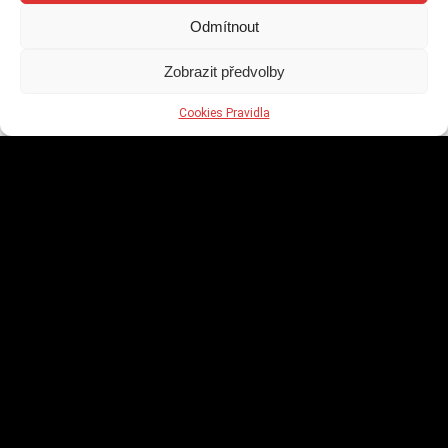
Odmítnout
Zobrazit předvolby
Cookies Pravidla