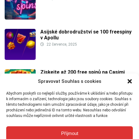
Asijské dobrodružství se 100 freespiny
v Apollu
22 července, 2025
Získejte až 200 free spinů na Casimi
hrách v Merkur casinu
Spravovat Souhlas s cookies
15 července, 2025
Abychom poskytli co nejlepší služby, používáme k ukládání a/nebo přístupu
k informacím o zařízení, technologie jako jsou soubory cookies. Souhlas s
těmito technologiemi nám umožní zpracovávat údaje, jako je chování při
procházení nebo jedinečná ID na tomto webu. Nesouhlas nebo odvolání
25 freespinů na Maxa pouze dnes
souhlasu může nepříznivě ovlivnit určité vlastnosti a funkce.
9 července, 2025
Příjmout