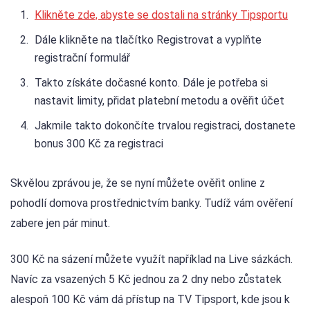
Klikněte zde, abyste se dostali na stránky Tipsportu
Dále klikněte na tlačítko Registrovat a vyplňte
registrační formulář
Takto získáte dočasné konto. Dále je potřeba si
nastavit limity, přidat platební metodu a ověřit účet
Jakmile takto dokončíte trvalou registraci, dostanete
bonus 300 Kč za registraci
Skvělou zprávou je, že se nyní můžete ověřit online z
pohodlí domova prostřednictvím banky. Tudíž vám ověření
zabere jen pár minut.
300 Kč na sázení můžete využít například na Live sázkách.
Navíc za vsazených 5 Kč jednou za 2 dny nebo zůstatek
alespoň 100 Kč vám dá přístup na TV Tipsport, kde jsou k