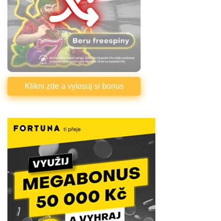
Klikni zde a vylosuj si bonus