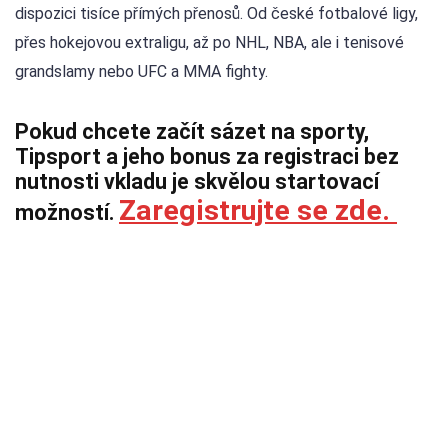
dispozici tisíce přímých přenosů. Od české fotbalové ligy,
přes hokejovou extraligu, až po NHL, NBA, ale i tenisové
grandslamy nebo UFC a MMA fighty.
Pokud chcete začít sázet na sporty,
Tipsport a jeho bonus za registraci bez
nutnosti vkladu je skvělou startovací
Zaregistrujte se zde.
možností.