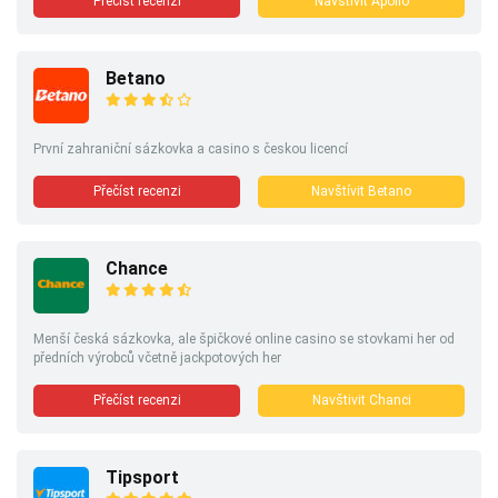
Přečíst recenzi
Navštívit Apollo
Betano
První zahraniční sázkovka a casino s českou licencí
Přečíst recenzi
Navštívit Betano
Chance
Menší česká sázkovka, ale špičkové online casino se stovkami her od
předních výrobců včetně jackpotových her
Přečíst recenzi
Navštivit Chanci
Tipsport