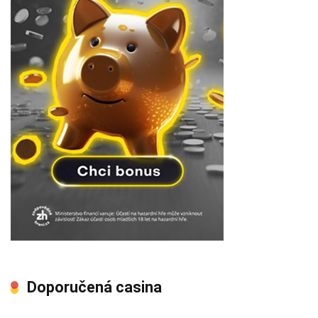
Doporučená casina