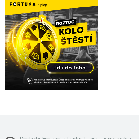
Ministerstvo Financí varuje: Účastí na hazardní hře může vzniknot