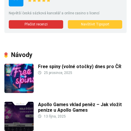
Největší česká sázková kancelář a online casino s licencí
Přečíst recenzi
Navštívit Tipsport
Návody
Free spiny (volné otočky) dnes pro ČR
25 prosince, 2025
Apollo Games vklad peněz – Jak vložit
peníze u Apollo Games
13 října, 2025