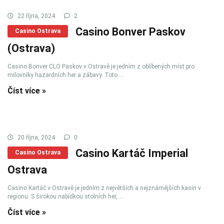
22 října, 2024
2
Casino Bonver Paskov
Casino Ostrava
(Ostrava)
Casino Bonver CLO Paskov v Ostravě je jedním z oblíbených míst pro
milovníky hazardních her a zábavy. Toto ...
Číst více »
20 října, 2024
0
Casino Kartáč Imperial
Casino Ostrava
Ostrava
Casino Kartáč v Ostravě je jedním z největších a nejznámějších kasin v
regionu. S širokou nabídkou stolních her, ...
Číst více »