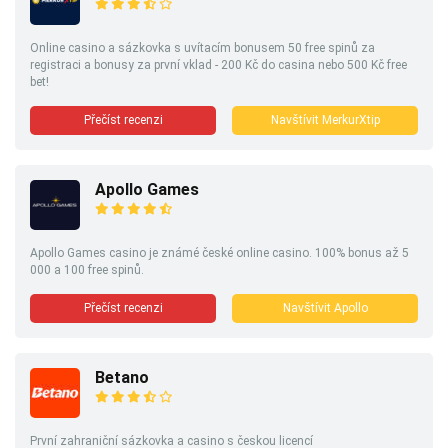
Online casino a sázkovka s uvítacím bonusem 50 free spinů za
registraci a bonusy za první vklad - 200 Kč do casina nebo 500 Kč free
bet!
Přečíst recenzi
Navštívit MerkurXtip
Apollo Games
Apollo Games casino je známé české online casino. 100% bonus až 5
000 a 100 free spinů.
Přečíst recenzi
Navštívit Apollo
Betano
První zahraniční sázkovka a casino s českou licencí