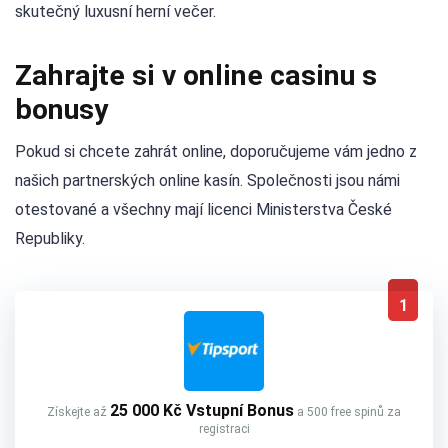
skutečný luxusní herní večer.
Zahrajte si v online casinu s
bonusy
Pokud si chcete zahrát online, doporučujeme vám jedno z
našich partnerských online kasín. Společnosti jsou námi
otestované a všechny mají licenci Ministerstva České
Republiky.
1
25 000 Kč Vstupní Bonus
Získejte až
a 500 free spinů za
registraci