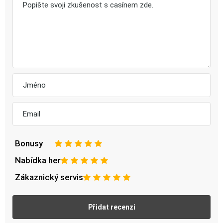
Bonusy
1
2
3
4
5
Nabídka her
1
2
3
4
5
Zákaznický servis
1
2
3
4
5