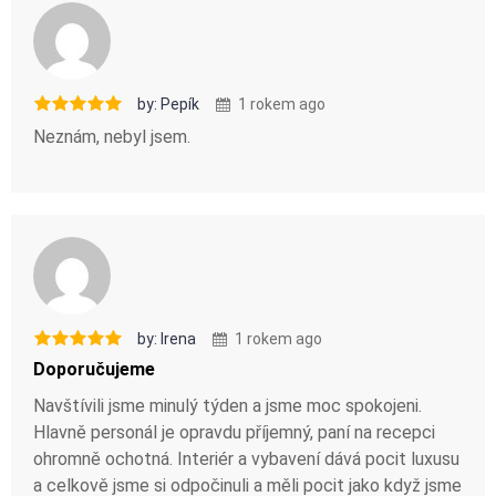
by: Pepík
1 rokem ago
Neznám, nebyl jsem.
by: Irena
1 rokem ago
Doporučujeme
Navštívili jsme minulý týden a jsme moc spokojeni.
Hlavně personál je opravdu příjemný, paní na recepci
ohromně ochotná. Interiér a vybavení dává pocit luxusu
a celkově jsme si odpočinuli a měli pocit jako když jsme