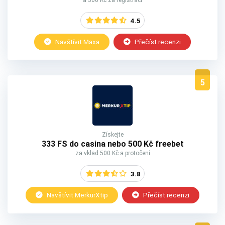
a 300 Kč za registraci
4.5
Navštívit Maxa
Přečíst recenzi
5
Získejte
333 FS do casina nebo 500 Kč freebet
za vklad 500 Kč a protočení
3.8
Navštívit MerkurXtip
Přečíst recenzi