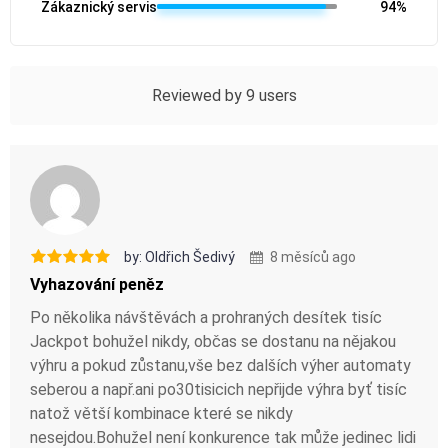
Zákaznický servis
94%
Reviewed by 9 users
by: Oldřich Šedivý
8 měsíců ago
Vyhazování peněz
Po několika návštěvách a prohraných desítek tisíc
Jackpot bohužel nikdy, občas se dostanu na nějakou
výhru a pokud zůstanu,vše bez dalších výher automaty
seberou a např.ani po30tisicich nepřijde výhra byť tisíc
natož větší kombinace které se nikdy
nesejdou.Bohužel není konkurence tak může jedinec lidi