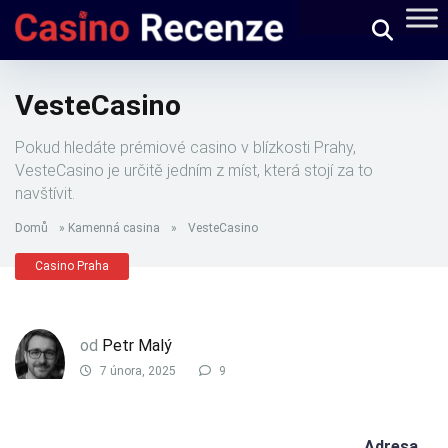
VesteCasino
Pokud hledáte prémiové casino v blízkosti Prahy,
VesteCasino je určitě jedním z míst, která stojí za to
navštívit.
Domů
»
Kamenná casina
»
VesteCasino
Casino Praha
od
Petr Malý
7 února, 2025
9
Adresa