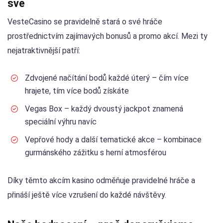
své
VesteCasino se pravidelně stará o své hráče
prostřednictvím zajímavých bonusů a promo akcí. Mezi ty
nejatraktivnější patří:
Zdvojené načítání bodů každé úterý – čím více
hrajete, tím více bodů získáte
Vegas Box – každý dvoustý jackpot znamená
speciální výhru navíc
Vepřové hody a další tematické akce – kombinace
gurmánského zážitku s herní atmosférou
Díky těmto akcím kasino odměňuje pravidelné hráče a
přináší ještě více vzrušení do každé návštěvy.