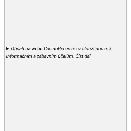
Obsah na webu CasinoRecenze.cz slouží pouze k
informačním a zábavním účelům.
Číst dál