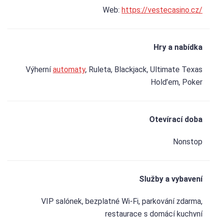
Web:
https://vestecasino.cz/
Hry a nabídka
Výherní
automaty
, Ruleta, Blackjack, Ultimate Texas
Hold’em, Poker
Otevírací doba
Nonstop
Služby a vybavení
VIP salónek, bezplatné Wi-Fi, parkování zdarma,
restaurace s domácí kuchyní