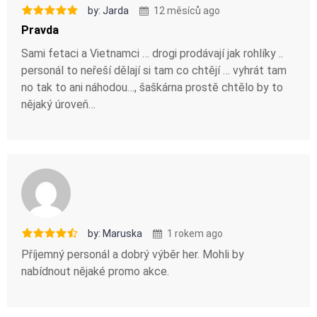
by: Jarda
12 měsíců ago
Pravda
Sami fetaci a Vietnamci … drogi prodávají jak rohlíky ..
personál to neřeší dělají si tam co chtějí … vyhrát tam
no tak to ani náhodou…, šaškárna prostě chtělo by to
nějaký úroveň…
by: Maruska
1 rokem ago
Příjemný personál a dobrý výběr her. Mohli by
nabídnout nějaké promo akce.