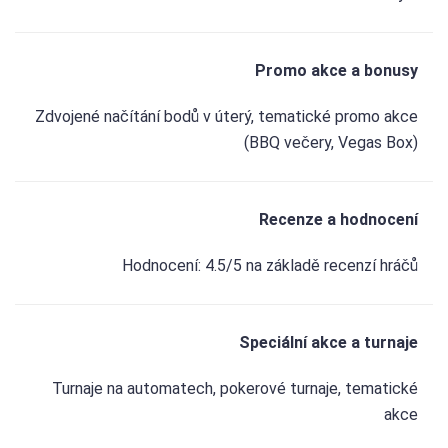
Promo akce a bonusy
Zdvojené načítání bodů v úterý, tematické promo akce
(BBQ večery, Vegas Box)
Recenze a hodnocení
Hodnocení: 4.5/5 na základě recenzí hráčů
Speciální akce a turnaje
Turnaje na automatech, pokerové turnaje, tematické
akce