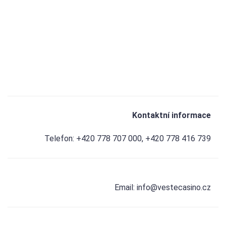
Kontaktní informace
Telefon: +420 778 707 000, +420 778 416 739
Email: info@vestecasino.cz