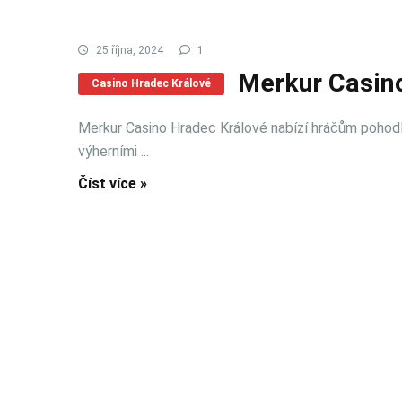
25 října, 2024
1
Merkur Casin
Casino Hradec Králové
Merkur Casino Hradec Králové nabízí hráčům pohod
výherními ...
Číst více »