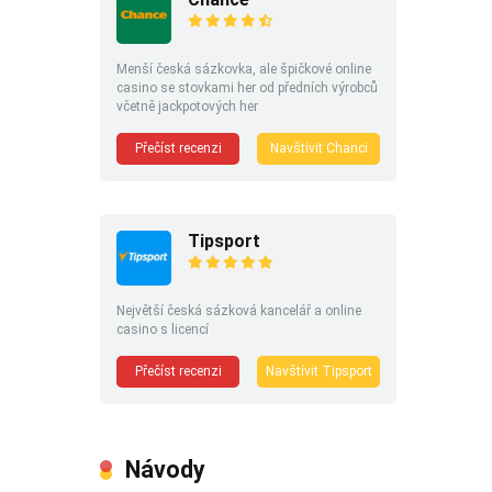
Menší česká sázkovka, ale špičkové online
casino se stovkami her od předních výrobců
včetně jackpotových her
Přečíst recenzi
Navštivit Chanci
Tipsport
Největší česká sázková kancelář a online
casino s licencí
Přečíst recenzi
Navštívit Tipsport
Návody