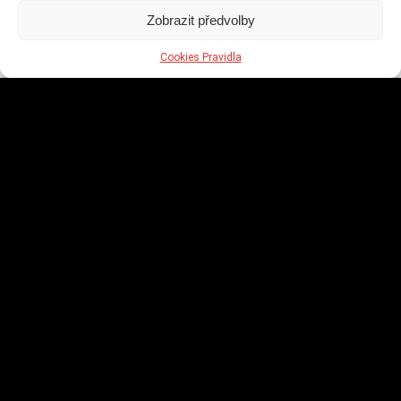
Zobrazit předvolby
Přečtěte si naše zásady ochrany
osobních údajů
.
Cookies Pravidla
Ministerstvo Financí varuje: Účastí na hazardní hře může vzniknot
závislost!
Upozornění:
Tyto webové stránky, jak články tak kategorie, obsahují affiliate odkazy.
Pokud se přes ně zaregistrujete nebo provedete nákup, můžeme získat provizi – a to
bez jakýchkoli dalších nákladů pro vás.
© Copyright 2024 Casino Recenze - www.casinorecenze.cz |
info@casinorecenze.cz www.casinorecenze.cz jsou určeny pouze pro