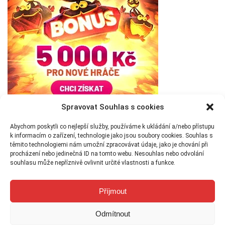
Spravovat Souhlas s cookies
Abychom poskytli co nejlepší služby, používáme k ukládání a/nebo přístupu
k informacím o zařízení, technologie jako jsou soubory cookies. Souhlas s
těmito technologiemi nám umožní zpracovávat údaje, jako je chování při
procházení nebo jedinečná ID na tomto webu. Nesouhlas nebo odvolání
souhlasu může nepříznivě ovlivnit určité vlastnosti a funkce.
Získej bonusy a free spiny do emailu!
Příjmout
Odmítnout