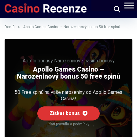
Domů
»
Apollo Games Casino – Narozeninový bonus 50 free spinů
Apollo bonusy
Narozeninové casino bonusy
Apollo Games Casino –
Narozeninový bonus 50 free spinů
50 Free spinů na vaše narozeniny od Apollo Games
Casina!
Získat bonus
Platí pravidla a podmínky