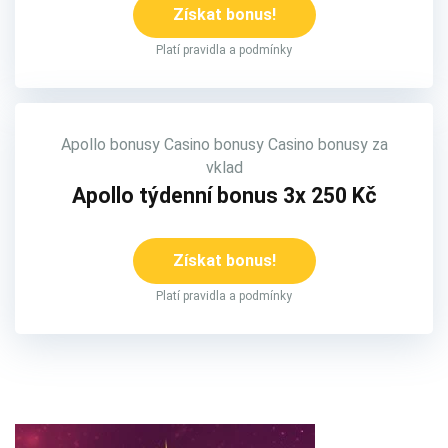
Získat bonus!
Platí pravidla a podmínky
Apollo bonusy
Casino bonusy
Casino bonusy za
vklad
Apollo týdenní bonus 3x 250 Kč
Získat bonus!
Platí pravidla a podmínky