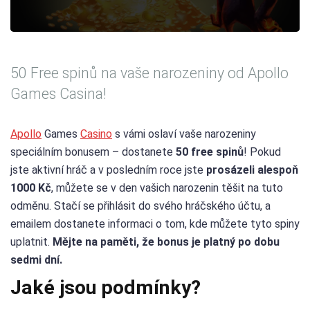
50 Free spinů na vaše narozeniny od Apollo
Games Casina!
Apollo
Games
Casino
s vámi oslaví vaše narozeniny
speciálním bonusem – dostanete
50 free spinů
! Pokud
jste aktivní hráč a v posledním roce jste
prosázeli alespoň
1000 Kč
, můžete se v den vašich narozenin těšit na tuto
odměnu. Stačí se přihlásit do svého hráčského účtu, a
emailem dostanete informaci o tom, kde můžete tyto spiny
uplatnit.
Mějte na paměti, že bonus je platný po dobu
sedmi dní.
Jaké jsou podmínky?