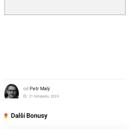
od
Petr Malý
21 listopadu, 2024
Další Bonusy