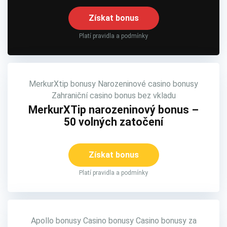
Získat bonus
Platí pravidla a podmínky
MerkurXtip bonusy
Narozeninové casino bonusy
Zahraniční casino bonus bez vkladu
MerkurXTip narozeninový bonus –
50 volných zatočení
Získat bonus
Platí pravidla a podmínky
Apollo bonusy
Casino bonusy
Casino bonusy za