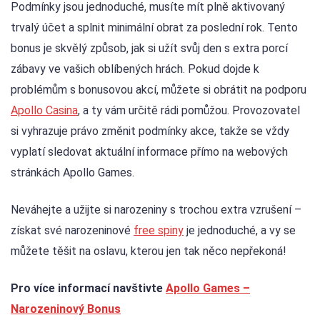
Podmínky jsou jednoduché, musíte mít plně aktivovaný
trvalý účet a splnit minimální obrat za poslední rok. Tento
bonus je skvělý způsob, jak si užít svůj den s extra porcí
zábavy ve vašich oblíbených hrách. Pokud dojde k
problémům s bonusovou akcí, můžete si obrátit na podporu
Apollo Casina
, a ty vám určitě rádi pomůžou. Provozovatel
si vyhrazuje právo změnit podmínky akce, takže se vždy
vyplatí sledovat aktuální informace přímo na webových
stránkách Apollo Games.
Neváhejte a užijte si narozeniny s trochou extra vzrušení –
získat své narozeninové
free spiny
je jednoduché, a vy se
můžete těšit na oslavu, kterou jen tak něco nepřekoná!
Pro více informací navštivte
Apollo Games –
Narozeninový Bonus