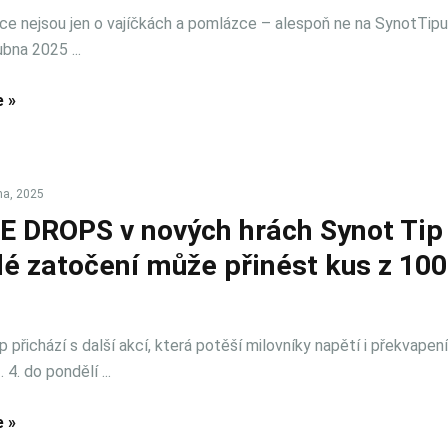
ce nejsou jen o vajíčkách a pomlázce – alespoň ne na SynotTipu
bna 2025 ...
e »
a, 2025
E DROPS v nových hrách Synot Tip
é zatočení může přinést kus z 100
p přichází s další akcí, která potěší milovníky napětí i překvapení
 4. do pondělí ...
e »