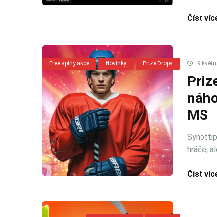
Číst víc
Free spiny akce
Novinky
Prize Drops
9 květn
Priz
náh
MS
Synottip
hráče, ale
Číst víc