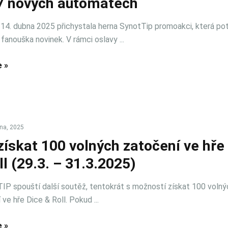
7 nových automatech
 14. dubna 2025 přichystala herna SynotTip promoakci, která po
fanouška novinek. V rámci oslavy ...
e »
na, 2025
získat 100 volných zatočení ve hře
ll (29.3. – 31.3.2025)
P spouští další soutěž, tentokrát s možností získat 100 volný
ve hře Dice & Roll. Pokud ...
e »