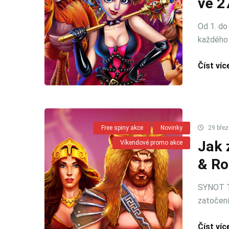
ve 2
Od 1. do
každého 
Číst víc
Free spiny akce
Novinky
29 břez
Jak 
Víkendové promo akce
& Ro
SYNOT TI
zatočení 
Číst víc