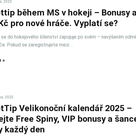
a, 2025
ttip během MS v hokeji – Bonusy a
Kč pro nové hráče. Vyplatí se?
 se do hokejového šílenství zapojuje po svém – navýšením odm
če. Pokud se zaregistrujete mezi ...
e »
a, 2025
tTip Velikonoční kalendář 2025 –
ejte Free Spiny, VIP bonusy a šanc
y každý den