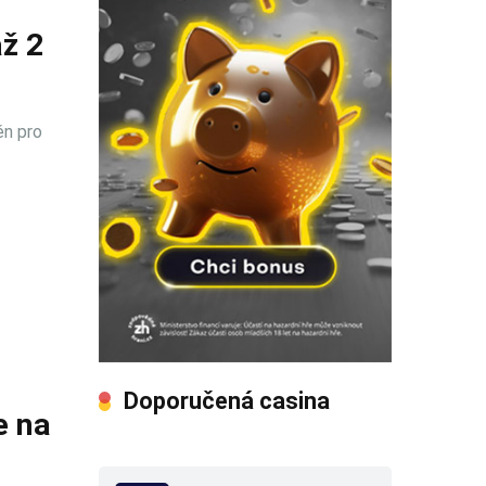
ž 2
ěn pro
Doporučená casina
e na