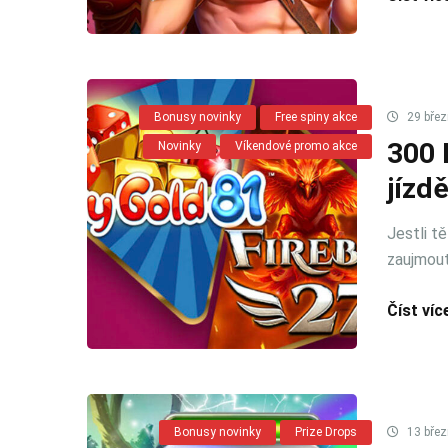
Bonusy novinky
Free spiny akce
29 břez
300 
Novinky
Víkendové promo akce
jízd
Jestli t
zaujmout 
Číst víc
Bonusy novinky
Prize Drops
13 břez