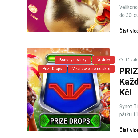
Velikono
do 30. du
Číst víc
Bonusy novinky
Novinky
10 dubn
PRIZ
Prize Drops
Víkendové promo akce
Každ
Kč!
Synot Ti
pátku 11.
Číst víc