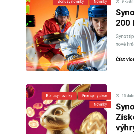
Bonusy novinky
Novinky
9 květn
Syno
200 
Synottip
nové hrá
Číst víc
Bonusy novinky
Free spiny akce
15 dubn
Syno
Novinky
Získ
výhr