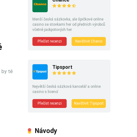
Menší česká sázkovka, ale špičkové online
casino se stovkami her od předních výrobců
včetně jackpotových her
Přečíst recenzi
Navštivit Chanci
é
Tipsport
a by tě
Největší česká sázková kancelář a online
casino s licencí
Přečíst recenzi
Navštívit Tipsport
Návody