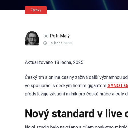
Zprávy
od
Petr Malý
15 ledna, 2025
Aktualizováno 18 ledna, 2025
Český trh s online casiny zažívá další významnou u
ve spolupráci s českým herním gigantem
SYNOT G
představuje zásadní milník pro české hráče a celý d
Nový standard v live 
Nové studio bylo navrženo s cílem poskytnout hráč