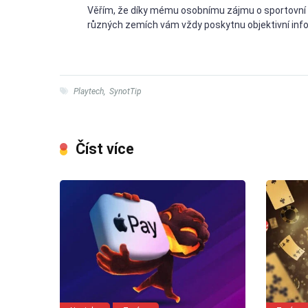
Věřím, že díky mému osobnímu zájmu o sportovní s
různých zemích vám vždy poskytnu objektivní info
Playtech
,
SynotTip
Číst více