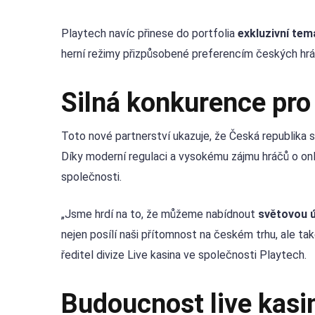
Playtech navíc přinese do portfolia
exkluzivní tem
herní režimy přizpůsobené preferencím českých hrá
Silná konkurence pro
Toto nové partnerství ukazuje, že Česká republika 
Díky moderní regulaci a vysokému zájmu hráčů o onli
společnosti.
„Jsme hrdí na to, že můžeme nabídnout
světovou ú
nejen posílí naši přítomnost na českém trhu, ale t
ředitel divize Live kasina ve společnosti Playtech.
Budoucnost live kasi