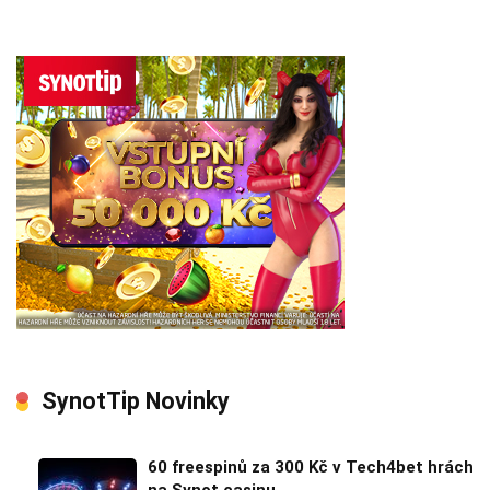
SynotTip Novinky
60 freespinů za 300 Kč v Tech4bet hrách
na Synot casinu