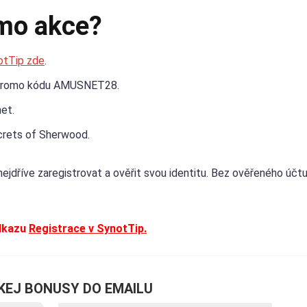
omo akce?
otTip zde
.
m promo kódu AMUSNET28.
et.
ecrets of Sherwood.
ejdříve zaregistrovat a ověřit svou identitu. Bez ověřeného účtu
odkazu
Registrace v SynotTip.
SKEJ BONUSY DO EMAILU