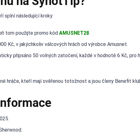
inů na SynotTip?
 splní následující kroky:
při tom použijte promo kód
AMUSNET28
.
00 Kč, v jakýchkoliv válcových hrách od výrobce Amusnet.
cky připsáno 50 volných zatočení, každé v hodnotě 6 Kč, pro h
né hráče, kteří mají ověřenou totožnost a jsou členy Benefit klu
 informace
2025.
 Sherwood.