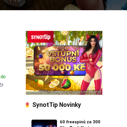
 do
čí
SynotTip Novinky
60 freespinů za 300