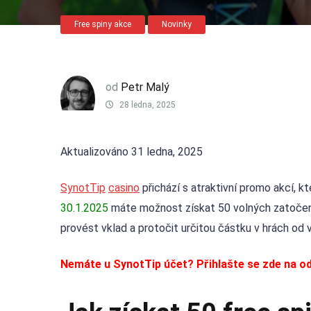
Free spiny akce
Novinky
od
Petr Malý
28 ledna, 2025
Aktualizováno 31 ledna, 2025
SynotTip
casino
přichází s atraktivní promo akcí, k
30.1.2025
máte možnost získat 50 volných zatočen
provést vklad a protočit určitou částku v hrách od
Nemáte u SynotTip účet? Přihlašte se zde na 