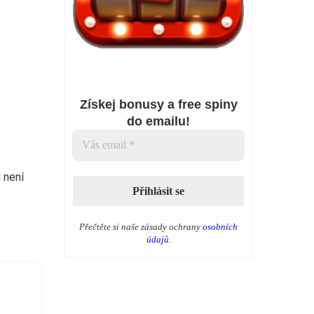
Získej bonusy a free spiny
do emailu!
 není
Přečtěte si naše zásady ochrany
osobních
údajů
.