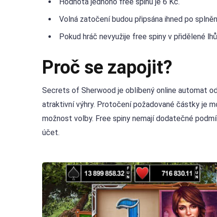
Hodnota jednoho free spinu je 6 Kč.
Volná zatočení budou připsána ihned po splně
Pokud hráč nevyužije free spiny v přidělené lhů
Proč se zapojit?
Secrets of Sherwood je oblíbený online automat od A
atraktivní výhry. Protočení požadované částky je 
možnost volby. Free spiny nemají dodatečné podmín
účet.